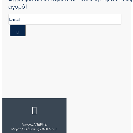
αγορά!
Άργος, ΑΝΔΡΗΣ,
Μιχαήλ Στάμου 7, 27510 63231