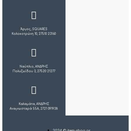
Άργος, SQUARES
Κολοκοτρώνη 10, 27510 23160
Ναύπλιο, ΑΝΔΡΗΣ
Πολυζωίδου 3, 27520 21277
Καλαμάτα, ΑΝΔΡΗΣ
Αναγνωσταρά 55Α, 2721 091938
2024 © item-shop.gr