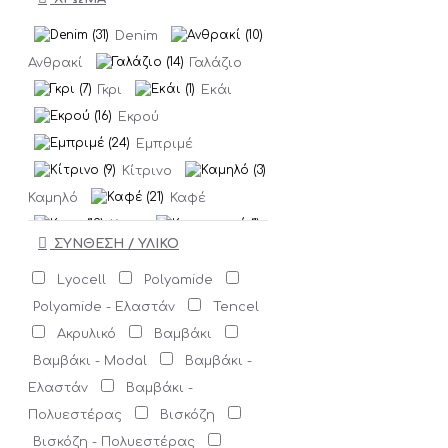
ANGELES
ICHI
Denim
LA MARTINA
Ανθρακί
Γαλάζιο
MARC JACOBS
Γκρι
Εκάι
MARIA JOSE
Εκρού
MASSARA
Εμπριμέ
MIND MATTER
Κίτρινο
MOLLY
Καμηλό
Καφέ
BRACKEN
MOSES
Κρεμ
NOISY MAY
ΣΥΝΘΕΣΗ / ΥΛΙΚΟ
Κυπαρισσί
Κόκκινο
OFILIA'S
Λαδί
Lyocell
Polyamide
ONLY
Λευκό
Μέντα
Polyamide - Ελαστάν
Tencel
Μαύρο
Ακρυλικό
Βαμβάκι
ONLY CARMAKOMA PLUS SIZE
Μολυβί
Βαμβάκι - Modal
Βαμβάκι -
PINKO
Μουσταρδί
Ελαστάν
Βαμβάκι -
PUMA
REPLAY
Μπεζ
Πολυεστέρας
Βισκόζη
Run Of
Μπλε
Μπλε
Βισκόζη - Πολυεστέρας
SAC & CO