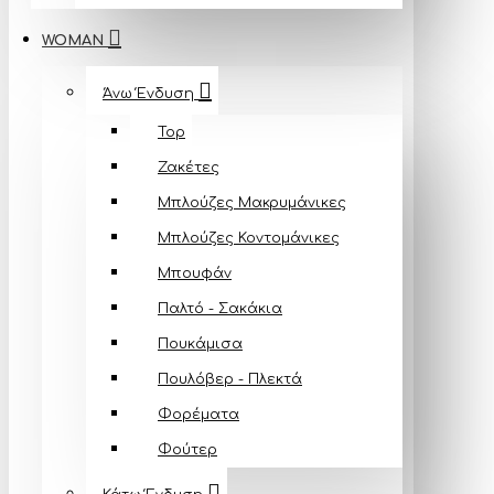
WOMAN
Άνω Ένδυση
Top
Ζακέτες
Μπλούζες Mακρυμάνικες
Μπλούζες Κοντομάνικες
Μπουφάν
Παλτό - Σακάκια
Πουκάμισα
Πουλόβερ - Πλεκτά
Φορέματα
Φούτερ