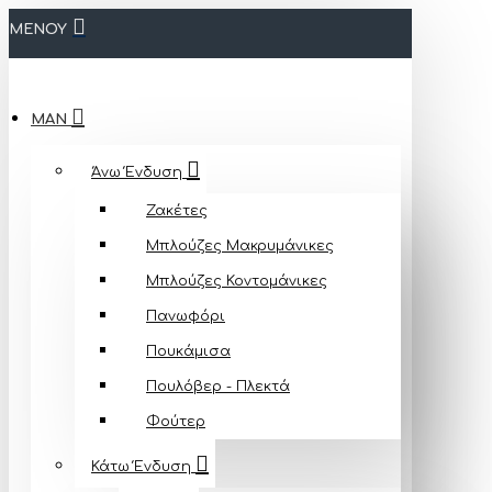
ΜΕΝΟΥ
MAN
Άνω Ένδυση
Ζακέτες
Μπλούζες Mακρυμάνικες
Μπλούζες Κοντομάνικες
Πανωφόρι
Πουκάμισα
Πουλόβερ - Πλεκτά
Φούτερ
Κάτω Ένδυση