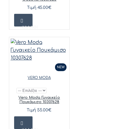
Τιμή 45.00€
ΚΑΛΆΘΙ
NEW
VERO MODA
Vero Moda Γυναικείο
Πουκάμισο 10307628
Τιμή 55.00€