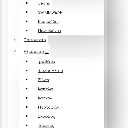
Jeans
SWIMMWEAR
Βερμούδες
Παντελόνια
Παπούτσια
Αξεσουάρ
Γραβάτα
Γυαλιά Ηλίου
Ζώνες
Καπέλα
Κασκόλ
Πορτοφόλι
Σκούφος
Τσάντες