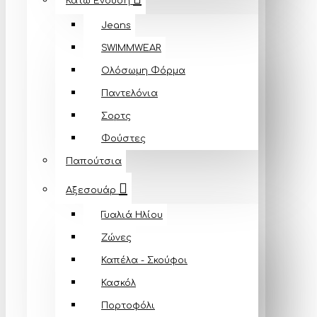
Κάτω Ένδυση
Jeans
SWIMMWEAR
Ολόσωμη Φόρμα
Παντελόνια
Σορτς
Φούστες
Παπούτσια
Αξεσουάρ
Γυαλιά Ηλίου
Ζώνες
Καπέλα - Σκούφοι
Κασκόλ
Πορτοφόλι