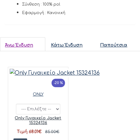
Σύνθεση : 100% pol
Εφαρμογή : Κανονική
Άνω Ένδυση
Κάτω Ένδυση
Παπούτσια
-20 %
ONLY
Only Γυναικείο Jacket
15324136
Τιμή 68.01€
85.00€