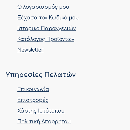
Ο λογαριασμός μου
Ξέχασα τον Κωδικό μου
Ιστορικό Παραγγελιών
Κατάλογος Προϊόντων
Newsletter
Υπηρεσίες Πελατών
Επικοινωνία
Επιστροφές
Χάρτης Ιστότοπου
Πολιτική Απορρήτου