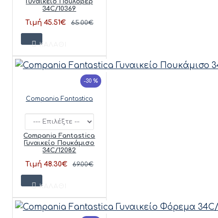
Γυναικείο Πουλόβερ
34C/10369
Τιμή 45.51€
65.00€
ΚΑΛΆΘΙ
-30 %
Compania Fantastica
Compania Fantastica
Γυναικείο Πουκάμισο
34C/12082
Τιμή 48.30€
69.00€
ΚΑΛΆΘΙ