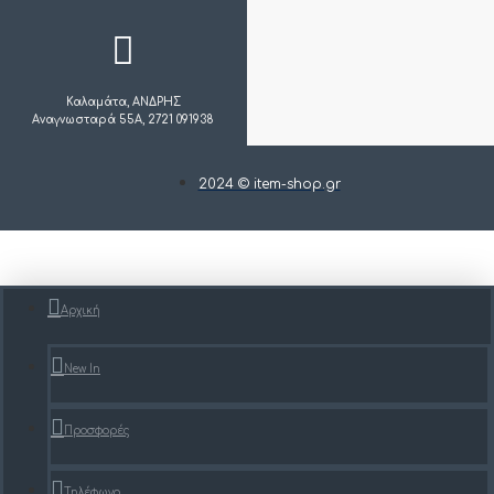
Καλαμάτα, ΑΝΔΡΗΣ
Αναγνωσταρά 55Α, 2721 091938
2024 © item-shop.gr
Αρχική
New In
Προσφορές
Τηλέφωνο