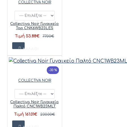
COLLECTIVA NOIR
Collectiva Noir Γυναικείο
Top CNK6WB23LES
Τιμή 53.88€
77.00€
ΚΑΛΆΘΙ
-30 %
COLLECTIVA NOIR
Collectiva Noir Γυναικείο
Παλτό CNC1WB23MLT
Τιμή 161.01€
230.00€