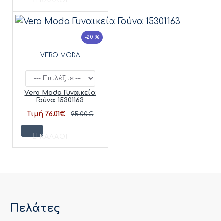
ΚΑΛΆΘΙ
-20 %
VERO MODA
Vero Moda Γυναικεία
Γούνα 15301163
Τιμή 76.01€
95.00€
ΚΑΛΆΘΙ
Πελάτες