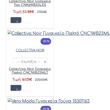
Collectiva Noir Γυναικείο
Top CNK6WB23LES
Τιμή 53.88€
77.00€
ΚΑΛΆΘΙ
-30 %
COLLECTIVA NOIR
Collectiva Noir Γυναικείο
Παλτό CNC1WB23MLT
Τιμή 161.01€
230.00€
ΚΑΛΆΘΙ
-20 %