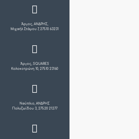
Άργος, ΑΝΔΡΗΣ,
Μιχαήλ Στάμου 7, 27510 63231
Άργος, SQUARES
Κολοκοτρώνη 10, 27510 23160
Ναύπλιο, ΑΝΔΡΗΣ
Πολυζωίδου 3, 27520 21277