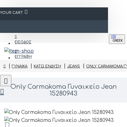
YOUR CART
GREEK
ΕΙΣΟΔΟΣ
ΕΓΓΡΑΦΗ
ΓΥΝΑΙΚΑ
ΚΆΤΩ ΈΝΔΥΣΗ
JEANS
ONLY CARMAKOMA ΓΥ
Only Carmakoma Γυναικείο Jean
15280943