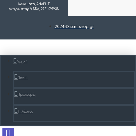
Καλαμάτα, ΑΝΔΡΗΣ
Αναγνωσταρά 55Α, 2721 091938
2024 © item-shop.gr
Αρχική
New In
Προσφορές
Τηλέφωνο