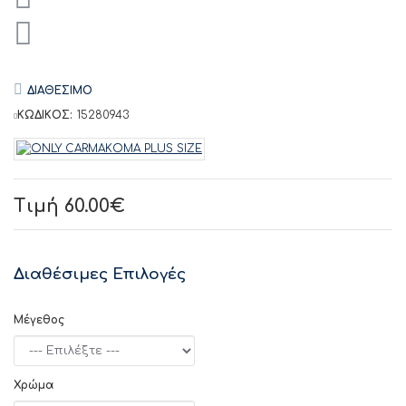
ΔΙΑΘΕΣΙΜΟ
ΚΩΔΙΚΟΣ:
15280943
Τιμή 60.00€
Διαθέσιμες Επιλογές
Μέγεθος
Χρώμα