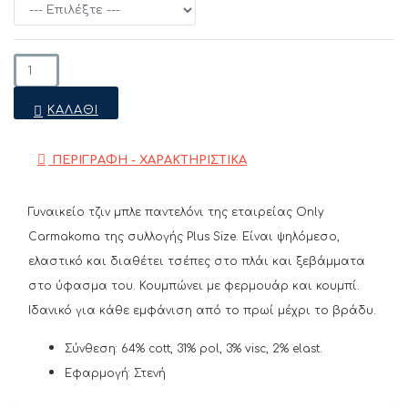
ΚΑΛΆΘΙ
ΠΕΡΙΓΡΑΦΗ - ΧΑΡΑΚΤΗΡΙΣΤΙΚΑ
Γυναικείο τζιν μπλε παντελόνι της εταιρείας Only
Carmakoma της συλλογής Plus Size. Είναι ψηλόμεσο,
ελαστικό και διαθέτει τσέπες στο πλάι και ξεβάμματα
στο ύφασμα του. Κουμπώνει με φερμουάρ και κουμπί.
Ιδανικό για κάθε εμφάνιση από το πρωί μέχρι το βράδυ.
Σύνθεση: 64% cott, 31% pol, 3% visc, 2% elast.
Εφαρμογή: Στενή