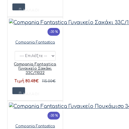
ΚΑΛΆΘΙ
-30 %
Compania Fantastica
Compania Fantastica
Γυναικείο Σακάκι
33C/11022
Τιμή 80.48€
115.00€
ΚΑΛΆΘΙ
-30 %
Compania Fantastica