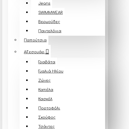
Jeans
SWIMMWEAR
Βερμούδες
Παντελόνια
Παπούτσια
Αξεσουάρ
Γραβάτα
Γυαλιά Ηλίου
Ζώνες
Καπέλα
Κασκόλ
Πορτοφόλι
Σκούφος
Τσάντες