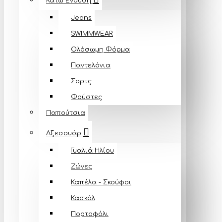
Κάτω Ένδυση
Jeans
SWIMMWEAR
Ολόσωμη Φόρμα
Παντελόνια
Σορτς
Φούστες
Παπούτσια
Αξεσουάρ
Γυαλιά Ηλίου
Ζώνες
Καπέλα - Σκούφοι
Κασκόλ
Πορτοφόλι