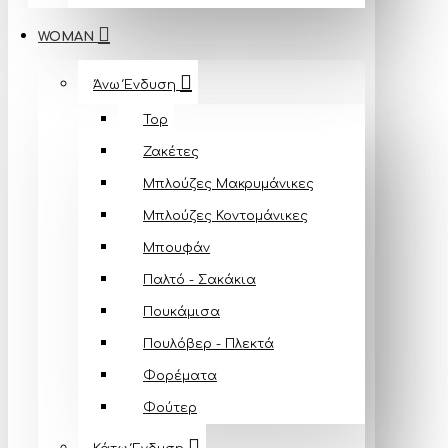
WOMAN
Άνω Ένδυση
Top
Ζακέτες
Μπλούζες Mακρυμάνικες
Μπλούζες Κοντομάνικες
Μπουφάν
Παλτό - Σακάκια
Πουκάμισα
Πουλόβερ - Πλεκτά
Φορέματα
Φούτερ