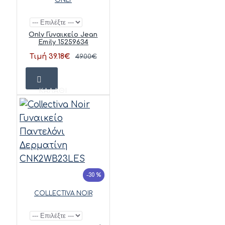
Only Γυναικείο Jean
Emily 15259634
Τιμή 39.18€
49.00€
ΚΑΛΆΘΙ
-30 %
COLLECTIVA NOIR