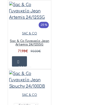
-20 %
SAC & CO
Sac & Co Γυναικείο Jean
Artemis 24/125SG
71.98€
90.00€
ΚΑΛΆΘΙ
SAC & CO