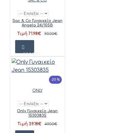
SAC & CO
Sac & Co Γυναικείο Jean
Angela 24/105B
Τιμή 71.98€
90.00€
ΚΑΛΆΘΙ
-20 %
ONLY
Only Γυναικείο Jean
15303835
Τιμή 39.18€
49.00€