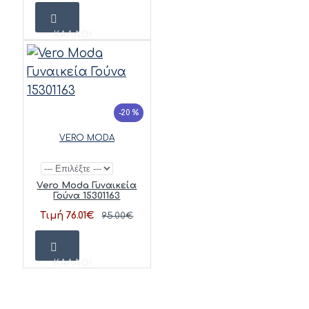
ΚΑΛΆΘΙ
-20 %
VERO MODA
Vero Moda Γυναικεία
Γούνα 15301163
Τιμή 76.01€
95.00€
ΚΑΛΆΘΙ