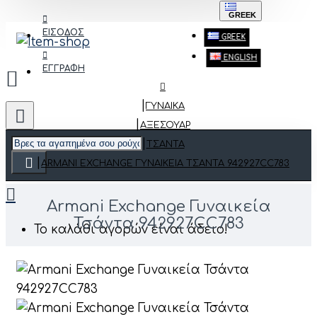
GREEK
ΕΙΣΟΔΟΣ
GREEK
ENGLISH
ΕΓΓΡΑΦΗ
ΓΥΝΑΙΚΑ
ΑΞΕΣΟΥΆΡ
ΤΣΆΝΤΑ
ARMANI EXCHANGE ΓΥΝΑΙΚΕΊΑ ΤΣΆΝΤΑ 942927CC783
Armani Exchange Γυναικεία
Τσάντα 942927CC783
Το καλάθι αγορών είναι άδειο!