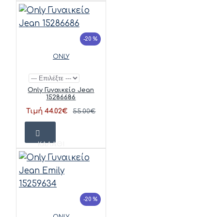
-20 %
ONLY
Only Γυναικείο Jean
15286686
Τιμή 44.02€
55.00€
ΚΑΛΆΘΙ
-20 %
ONLY