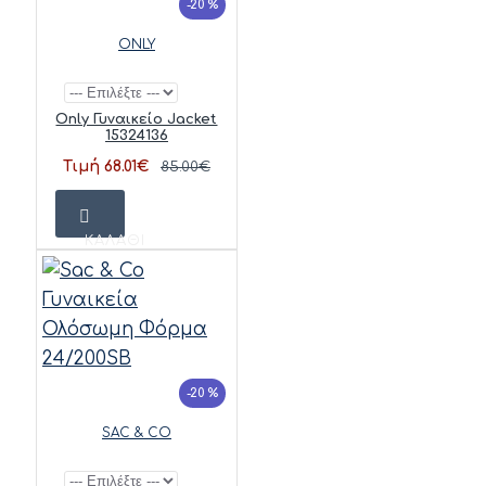
-20 %
ONLY
Only Γυναικείο Jacket
15324136
Τιμή 68.01€
85.00€
ΚΑΛΆΘΙ
-20 %
SAC & CO