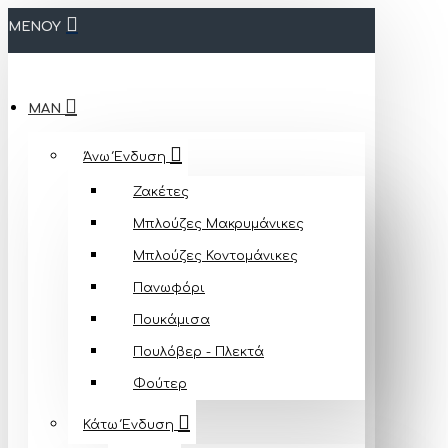
ΜΕΝΟΥ
MAN
Άνω Ένδυση
Ζακέτες
Μπλούζες Mακρυμάνικες
Μπλούζες Κοντομάνικες
Πανωφόρι
Πουκάμισα
Πουλόβερ - Πλεκτά
Φούτερ
Κάτω Ένδυση