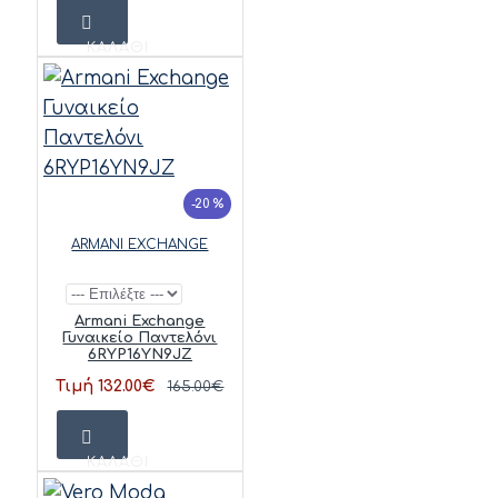
ΚΑΛΆΘΙ
-20 %
ARMANI EXCHANGE
Armani Exchange
Γυναικείο Παντελόνι
6RYP16YN9JZ
Τιμή 132.00€
165.00€
ΚΑΛΆΘΙ