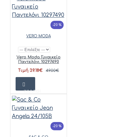
-20 %
VERO MODA
Vero Moda Γυναικείο
Παντελόνι 10297490
Τιμή 39.18€
49.00€
ΚΑΛΆΘΙ
-20 %