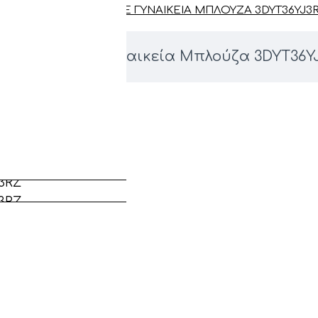
ARMANI EXCHANGE ΓΥΝΑΙΚΕΊΑ ΜΠΛΟΎΖΑ 3DYT36YJ3
ani Exchange Γυναικεία Μπλούζα 3DYT36Y