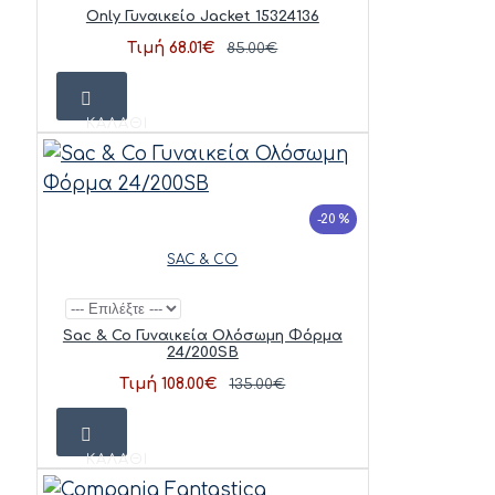
Only Γυναικείο Jacket 15324136
Τιμή 68.01€
85.00€
ΚΑΛΆΘΙ
-20 %
SAC & CO
Sac & Co Γυναικεία Ολόσωμη Φόρμα
24/200SB
Τιμή 108.00€
135.00€
ΚΑΛΆΘΙ