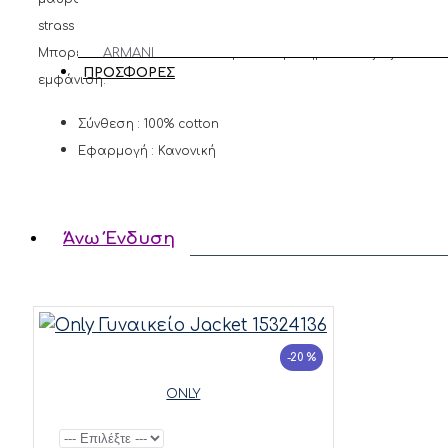
ΑΝΑΚΑΛΥΨΕ
strass το logo της εταιρείας στο στήθος. Διαθέτει μαλακό 
ΦΟΡΕΜΑΤΑ
ΤΑ ΟΛΑ
Μπορείτε να το συνδυάσετε με το αγαπημένο σας τζιν παντε
ARMANI
ΠΑΠΟΥΤΣΙΑ
ΠΡΟΣΦΟΡΕΣ
εμφάνιση.
EXCHANGE
MOLLY
Σύνθεση : 100% cotton
BRACKEN
Εφαρμογή : Κανονική
VERO
MODA
Άνω Ένδυση
REPLAY
TIFFOSI
FRANSA
-20 %
ONLY