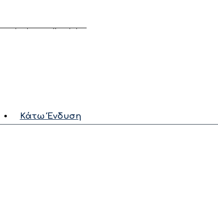
και απαλό ύφασμα.
λόνι για μια πιο χαλαρή
Κάτω Ένδυση