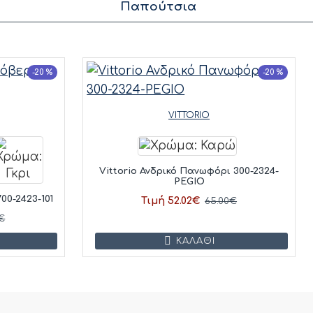
Παπούτσια
-20 %
-20 %
VITTORIO
Vittorio Ανδρικό Πανωφόρι 300-2324-
PEGIO
00-2423-101
Τιμή 52.02€
65.00€
€
ΚΑΛΆΘΙ