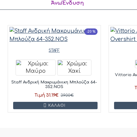
ΆνωΈνδυση
-20 %
STAFF
Vittorio 
Staff Ανδρική Μακρυμάνικη Μπλούζα 64-
352.NOS
Τ
Τιμή 31.19€
39.00€
ΚΑΛΆΘΙ