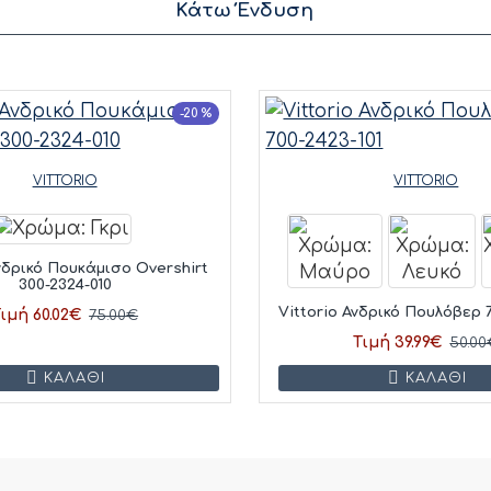
Κάτω Ένδυση
-20 %
VITTORIO
VITTORIO
Ανδρικό Πουκάμισο Overshirt
300-2324-010
Vittorio Ανδρικό Πουλόβερ 7
ιμή 60.02€
75.00€
Τιμή 39.99€
50.00
ΚΑΛΆΘΙ
ΚΑΛΆΘΙ