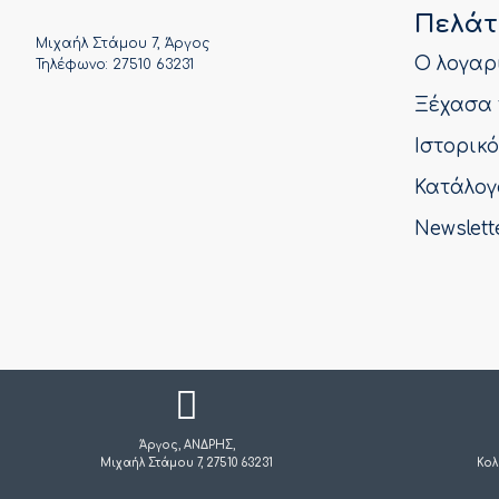
Πελάτ
Μιχαήλ Στάμου 7, Άργος
Ο λογαρ
Τηλέφωνο: 27510 63231
Ξέχασα 
Ιστορικ
Κατάλογ
Newslett
Άργος, ΑΝΔΡΗΣ,
Μιχαήλ Στάμου 7, 27510 63231
Κολ