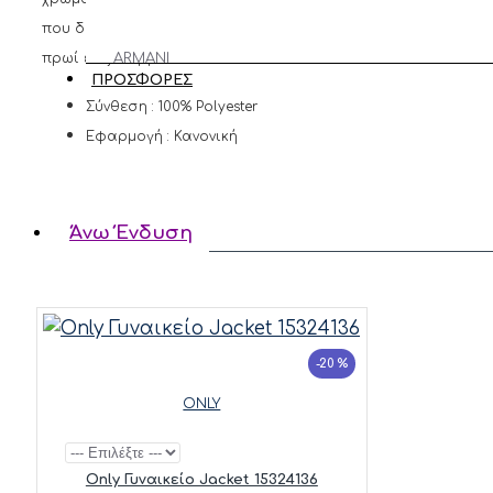
ΑΝΑΚΑΛΥΨΕ
που δε πρέπει να λείπει από την ντουλάπα σας αφού μπορε
ΦΟΡΕΜΑΤΑ
ΤΑ ΟΛΑ
πρωί έως το βράδυ.
ARMANI
ΠΑΠΟΥΤΣΙΑ
ΠΡΟΣΦΟΡΕΣ
EXCHANGE
Σύνθεση : 100% Polyester
MOLLY
Εφαρμογή : Κανονική
BRACKEN
VERO
Άνω Ένδυση
MODA
REPLAY
TIFFOSI
-20 %
FRANSA
ONLY
Only Γυναικείο Jacket 15324136