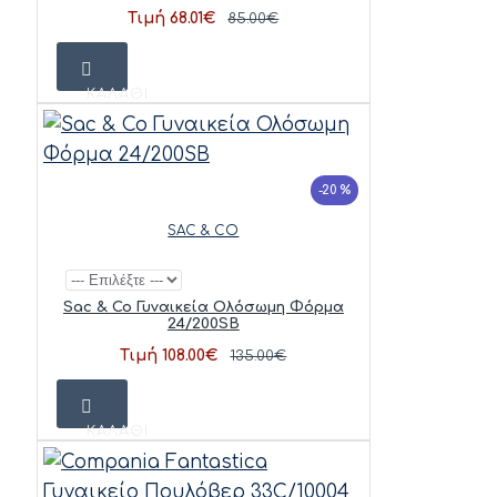
Τιμή 68.01€
85.00€
ΚΑΛΆΘΙ
-20 %
SAC & CO
Sac & Co Γυναικεία Ολόσωμη Φόρμα
24/200SB
Τιμή 108.00€
135.00€
ΚΑΛΆΘΙ