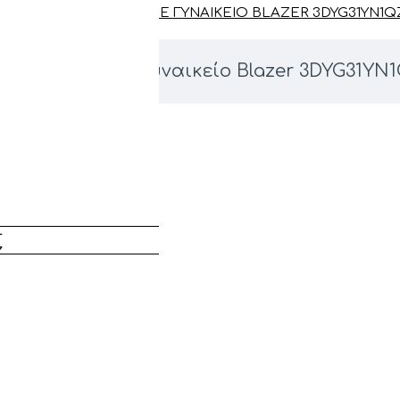
ARMANI EXCHANGE ΓΥΝΑΙΚΕΊO BLAZER 3DYG31YN1Q
mani Exchange Γυναικείo Blazer 3DYG31YN