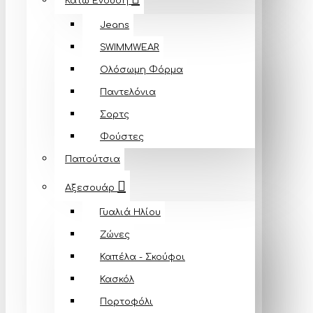
Κάτω Ένδυση
Jeans
SWIMMWEAR
Ολόσωμη Φόρμα
Παντελόνια
Σορτς
Φούστες
Παπούτσια
Αξεσουάρ
Γυαλιά Ηλίου
Ζώνες
Καπέλα - Σκούφοι
Κασκόλ
Πορτοφόλι