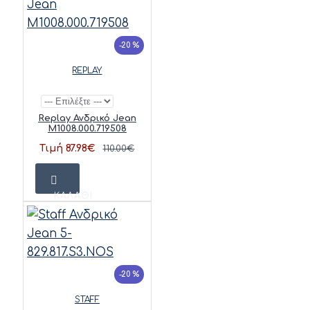
-20 %
REPLAY
Replay Ανδρικό Jean
M1008.000.719508
Τιμή 87.98€
110.00€
ΚΑΛΆΘΙ
-20 %
STAFF