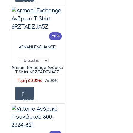
ΚΑΛΆΘΙ
-20 %
ARMANI EXCHANGE
Armani Exchange Ανδρικό
T-Shirt 6RZTADZJA5Z
Τιμή 60.82€
76.00€
ΚΑΛΆΘΙ