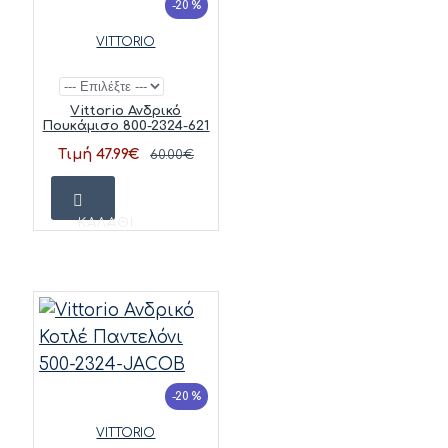
-20 %
VITTORIO
Vittorio Ανδρικό
Πουκάμισο 800-2324-621
Τιμή 47.99€
60.00€
ΚΑΛΆΘΙ
-20 %
VITTORIO