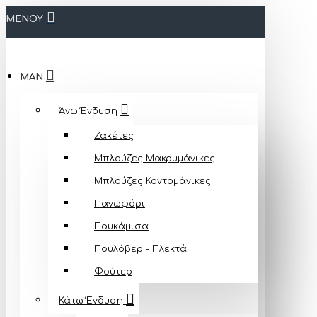
ΜΕΝΟΥ
MAN
Άνω Ένδυση
Ζακέτες
Μπλούζες Mακρυμάνικες
Μπλούζες Κοντομάνικες
Πανωφόρι
Πουκάμισα
Πουλόβερ - Πλεκτά
Φούτερ
Κάτω Ένδυση