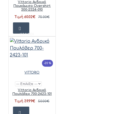
Vittorio Ανδρικό
Πουκάμισο Overshirt
300-2324-010
Τιμή 60.02€
75.00€
ΚΑΛΆΘΙ
-20 %
VITTORIO
Vittorio Ανδρικό
Πουλόβερ 700-2423-101
Τιμή 39.99€
50.00€