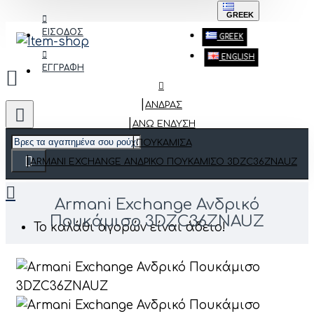
GREEK
ΕΙΣΟΔΟΣ
GREEK
ENGLISH
ΕΓΓΡΑΦΗ
ΑΝΔΡΑΣ
ΆΝΩ ΈΝΔΥΣΗ
ΠΟΥΚΆΜΙΣΑ
ARMANI EXCHANGE ΑΝΔΡΙΚΌ ΠΟΥΚΆΜΙΣΟ 3DZC36ZNAUZ
Armani Exchange Ανδρικό
Πουκάμισο 3DZC36ZNAUZ
Το καλάθι αγορών είναι άδειο!