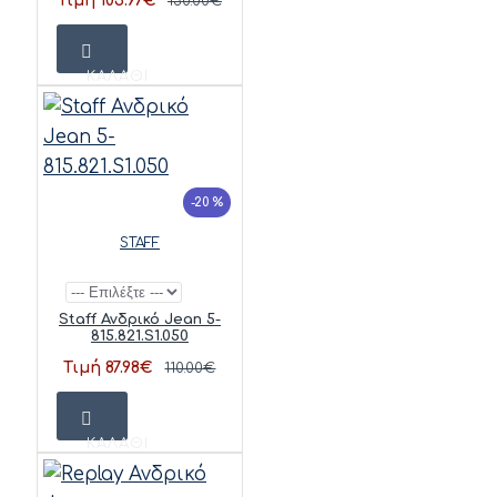
Τιμή 103.97€
130.00€
ΚΑΛΆΘΙ
-20 %
STAFF
Staff Ανδρικό Jean 5-
815.821.S1.050
Τιμή 87.98€
110.00€
ΚΑΛΆΘΙ