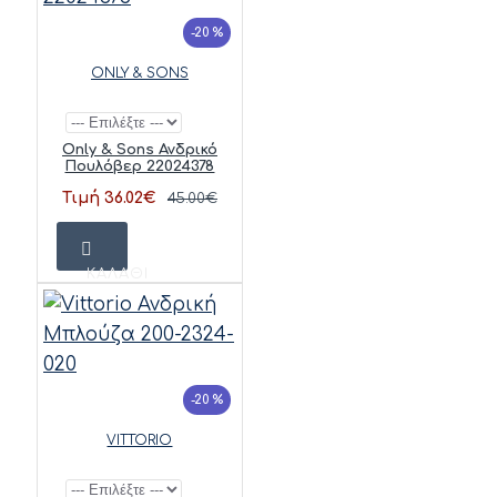
-20 %
ONLY & SONS
Only & Sons Ανδρικό
Πουλόβερ 22024378
Τιμή 36.02€
45.00€
ΚΑΛΆΘΙ
-20 %
VITTORIO