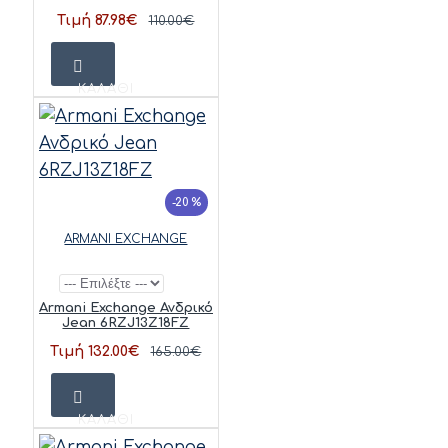
Τιμή 87.98€
110.00€
ΚΑΛΆΘΙ
-20 %
ARMANI EXCHANGE
Armani Exchange Ανδρικό
Jean 6RZJ13Z18FZ
Τιμή 132.00€
165.00€
ΚΑΛΆΘΙ