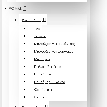
WOMAN
Άνω Ένδυση
Top
Ζακέτες
Μπλούζες Mακρυμάνικες
Μπλούζες Κοντομάνικες
Μπουφάν
Παλτό - Σακάκια
Πουκάμισα
Πουλόβερ - Πλεκτά
Φορέματα
Φούτερ