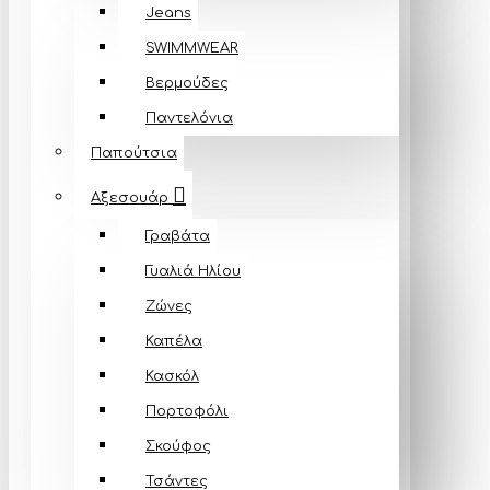
Jeans
SWIMMWEAR
Βερμούδες
Παντελόνια
Παπούτσια
Αξεσουάρ
Γραβάτα
Γυαλιά Ηλίου
Ζώνες
Καπέλα
Κασκόλ
Πορτοφόλι
Σκούφος
Τσάντες