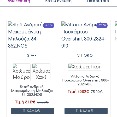
ΆνωΈνδυση
Κάτω Ένδυση
Παπούτσια
-20 %
-20 %
STAFF
VITTORIO
Vittorio Ανδρικό
Πουκάμισο Overshirt 300-
2324-010
Staff Ανδρική
Μακρυμάνικη Μπλούζα
Τιμή 60.02€
75.00€
64-352.NOS
Τιμή 31.19€
39.00€
ΚΑΛΆΘΙ
ΚΑΛΆΘΙ