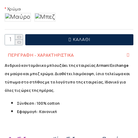
Χρώμα
ΚΑΛΆΘΙ
ΠΕΡΙΓΡΑΦΗ - ΧΑΡΑΚΤΗΡΙΣΤΙΚΑ
Ανδρικό κοντομάνικο μπλουζάκι της εταιρείας Armani Exchange
σε μαύρο και μπεζ χρώμα. Διαθέτει λαιμόκοψη, ίσιο τελείωμα και
τύπωμα στο στήθος με το λογότυπο της εταιρείας, Ιδανικό για
όλες τις ώρες της ημέρας.
Σύνθεση : 100% cotton
Εφαρμογή : Κανονική