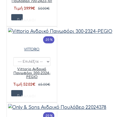
Πουλόβερ 700-2423-101
Τιμή 39.99€
50.00€
ΚΑΛΆΘΙ
-20 %
VITTORIO
Vittorio Ανδρικό
Πανωφόρι 300-2324-
PEGIO
Τιμή 52.02€
65.00€
ΚΑΛΆΘΙ
-20 %