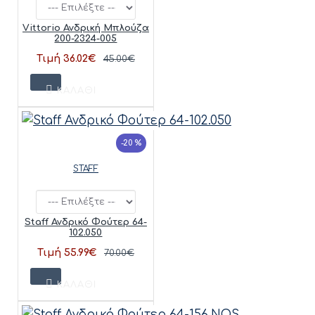
Vittorio Ανδρική Μπλούζα
200-2324-005
Τιμή 36.02€
45.00€
ΚΑΛΆΘΙ
-20 %
STAFF
Staff Ανδρικό Φούτερ 64-
102.050
Τιμή 55.99€
70.00€
ΚΑΛΆΘΙ