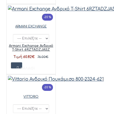
-20 %
ARMANI EXCHANGE
Armani Exchange Ανδρικό
T-Shirt 6RZTADZJA5Z
Τιμή 60.82€
76.00€
ΚΑΛΆΘΙ
-20 %
VITTORIO