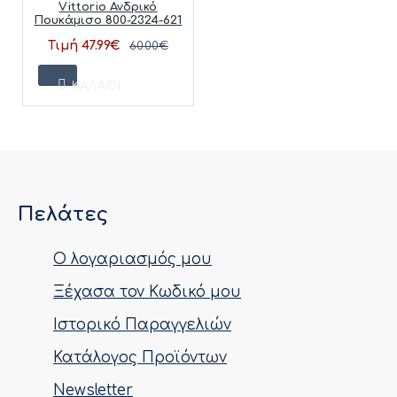
Vittorio Ανδρικό
Πουκάμισο 800-2324-621
Τιμή 47.99€
60.00€
ΚΑΛΆΘΙ
Πελάτες
Ο λογαριασμός μου
Ξέχασα τον Κωδικό μου
Ιστορικό Παραγγελιών
Κατάλογος Προϊόντων
Newsletter