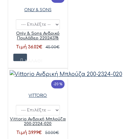
ONLY & SONS
Only & Sons Ανδρικό
Πουλόβερ 22024378
Τιμή 36.02€
45.00€
ΚΑΛΆΘΙ
-20 %
VITTORIO
Vittorio Ανδρική Μπλούζα
200-2324-020
Τιμή 39.99€
50.00€