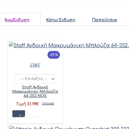
ΆνωΈνδυση
Κάτω Ένδυση
Παπούτσια
-20 %
STAFF
Staff Ανδρική
Μακρυμάνικη Μπλούζα
64-352.NOS
Τιμή 31.19€
39.00€
ΚΑΛΆΘΙ