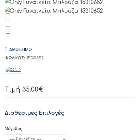
ΔΙΑΘΕΣΙΜΟ
ΚΩΔΙΚΟΣ:
15310652
Τιμή 35.00€
Διαθέσιμες Επιλογές
Μέγεθος