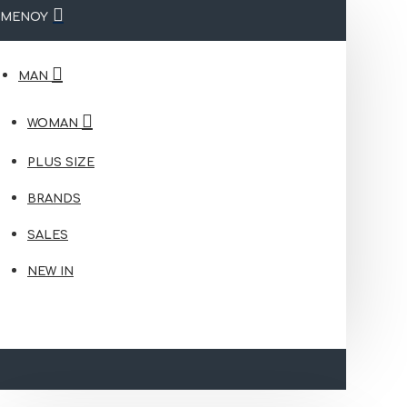
ΜΕΝΟΥ
MAN
WOMAN
PLUS SIZE
BRANDS
SALES
NEW IN