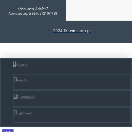
Καλαμάτα, ΑΝΔΡΗΣ
Αναγνωσταρά 55Α, 2721 091938
2024 © item-shop.gr
Αρχική
New In
Προσφορές
Τηλέφωνο