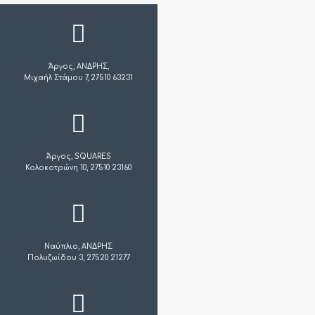
Άργος, ΑΝΔΡΗΣ,
Μιχαήλ Στάμου 7, 27510 63231
Άργος, SQUARES
Κολοκοτρώνη 10, 27510 23160
Ναύπλιο, ΑΝΔΡΗΣ
Πολυζωίδου 3, 27520 21277