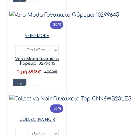
ΚΑΛΆΘΙ
-20 %
VERO MODA
Vero Moda Γυναικείο
Φόρεμα 10299645
Τιμή 39.18€
49.00€
ΚΑΛΆΘΙ
-30 %
COLLECTIVA NOIR