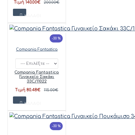
Τιμή 140.00€
200.00€
ΚΑΛΆΘΙ
-30 %
Compania Fantastica
Compania Fantastica
Γυναικείο Σακάκι
33C/11022
Τιμή 80.48€
115.00€
ΚΑΛΆΘΙ
-30 %