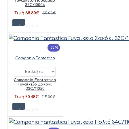
Γυναικείο Πουλόβερ
33C/10004
Τιμή 38.50€
55.00€
ΚΑΛΆΘΙ
-30 %
Compania Fantastica
Compania Fantastica
Γυναικείο Σακάκι
33C/11050
Τιμή 80.48€
115.00€
ΚΑΛΆΘΙ