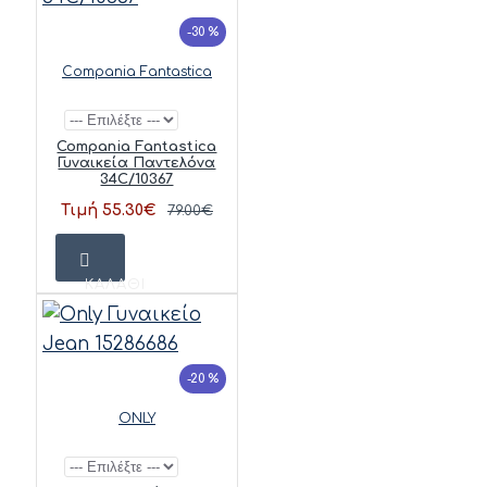
-30 %
Compania Fantastica
Compania Fantastica
Γυναικεία Παντελόνα
34C/10367
Τιμή 55.30€
79.00€
ΚΑΛΆΘΙ
-20 %
ONLY