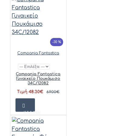
-30 %
Compania Fantastica
Compania Fantastica
Γυναικείο Πουκάμισο
34C/12082
Τιμή 48.30€
69.00€
ΚΑΛΆΘΙ