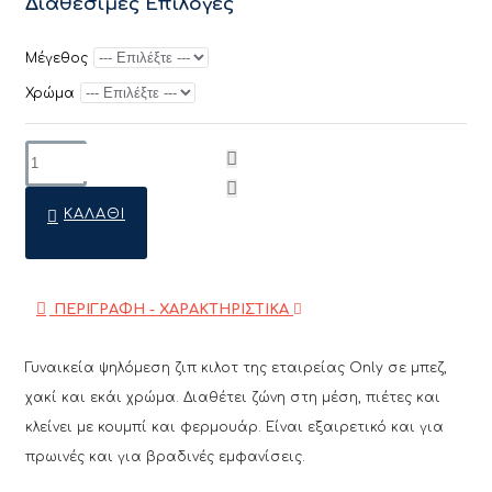
Διαθέσιμες Επιλογές
Μέγεθος
Χρώμα
ΚΑΛΆΘΙ
ΠΕΡΙΓΡΑΦΗ - ΧΑΡΑΚΤΗΡΙΣΤΙΚΑ
Γυναικεία ψηλόμεση ζιπ κιλοτ της εταιρείας Only σε μπεζ,
χακί και εκάι χρώμα. Διαθέτει ζώνη στη μέση, πιέτες και
κλείνει με κουμπί και φερμουάρ. Είναι εξαιρετικό και για
πρωινές και για βραδινές εμφανίσεις.