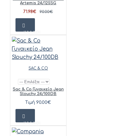
Artemis 24/125SG
71.98€
90.00€
ΚΑΛΆΘΙ
SAC & CO
Sac & Co Γυναικείο Jean
Slouchy 24/100DB
Τιμή 90.00€
ΚΑΛΆΘΙ