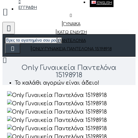
ENGLISH
ΕΓΓΡΑΦΗ
ΓΥΝΑΙΚΑ
ΚΆΤΩ ΈΝΔΥΣΗ
ΠΑΝΤΕΛΌΝΙΑ
ONLY ΓΥΝΑΙΚΕΊΑ ΠΑΝΤΕΛΌΝΑ 15198918
Only Γυναικεία Παντελόνα
15198918
Το καλάθι αγορών είναι άδειο!