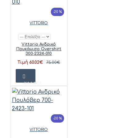
-20 %
VITTORIO
Vittorio Ανδρικό
Πουκάμισο Overshirt
300-2324-010
Τιμή 60.02€
75.00€
ΚΑΛΆΘΙ
-20 %
VITTORIO