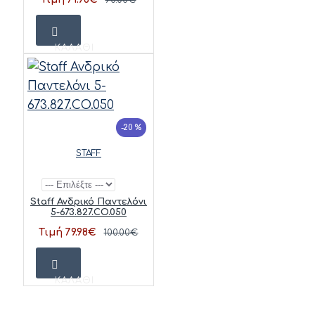
ΚΑΛΆΘΙ
-20 %
STAFF
Staff Ανδρικό Παντελόνι
5-673.827.CO.050
Τιμή 79.98€
100.00€
ΚΑΛΆΘΙ