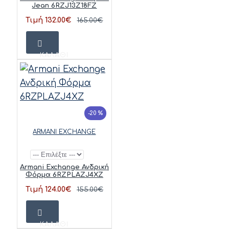
Jean 6RZJ13Z18FZ
Τιμή 132.00€
165.00€
ΚΑΛΆΘΙ
-20 %
ARMANI EXCHANGE
Armani Exchange Ανδρική
Φόρμα 6RZPLAZJ4XZ
Τιμή 124.00€
155.00€
ΚΑΛΆΘΙ