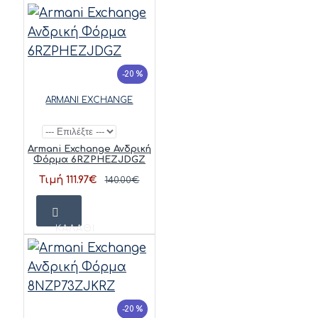
-20 %
ARMANI EXCHANGE
Armani Exchange Ανδρική
Φόρμα 6RZPHEZJDGZ
Τιμή 111.97€
140.00€
ΚΑΛΆΘΙ
-20 %