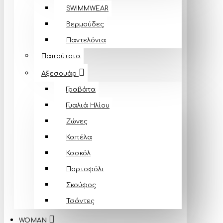
SWIMMWEAR
Βερμούδες
Παντελόνια
Παπούτσια
Αξεσουάρ
Γραβάτα
Γυαλιά Ηλίου
Ζώνες
Καπέλα
Κασκόλ
Πορτοφόλι
Σκούφος
Τσάντες
WOMAN