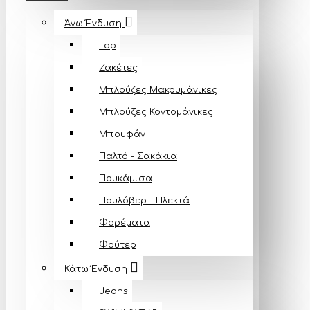
Άνω Ένδυση
Top
Ζακέτες
Μπλούζες Mακρυμάνικες
Μπλούζες Κοντομάνικες
Μπουφάν
Παλτό - Σακάκια
Πουκάμισα
Πουλόβερ - Πλεκτά
Φορέματα
Φούτερ
Κάτω Ένδυση
Jeans