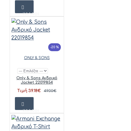
ΚΑΛΆΘΙ
-20 %
ONLY & SONS
Only & Sons Ανδρικό
Jacket 22019854
Τιμή 39.18€
49.00€
ΚΑΛΆΘΙ