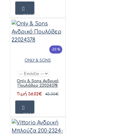
ΚΑΛΆΘΙ
-20 %
ONLY & SONS
Only & Sons Ανδρικό
Πουλόβερ 22024378
Τιμή 36.02€
45.00€
ΚΑΛΆΘΙ