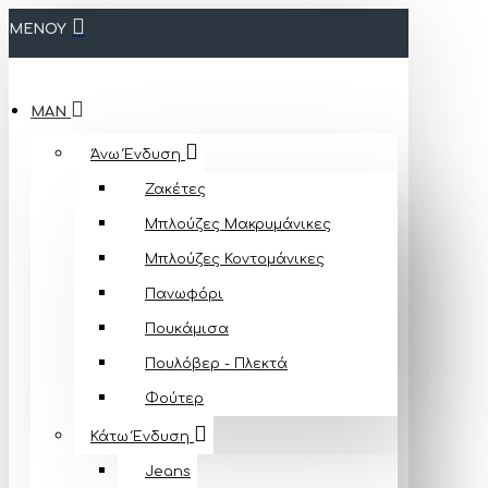
ΜΕΝΟΥ
MAN
Άνω Ένδυση
Ζακέτες
Μπλούζες Mακρυμάνικες
Μπλούζες Κοντομάνικες
Πανωφόρι
Πουκάμισα
Πουλόβερ - Πλεκτά
Φούτερ
Κάτω Ένδυση
Jeans