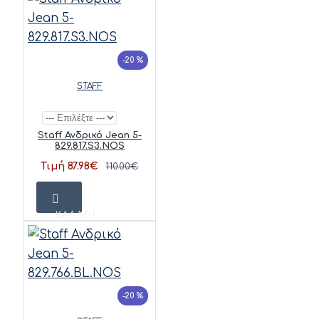
-20 %
STAFF
Staff Ανδρικό Jean 5-
829.817.S3.NOS
Τιμή 87.98€
110.00€
ΚΑΛΆΘΙ
-20 %