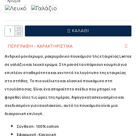
Χρώμα
ΚΑΛΆΘΙ
ΠΕΡΙΓΡΑΦΗ - ΧΑΡΑΚΤΗΡΙΣΤΙΚΑ
Ανδρικό μονόχρωμο, μακρυμάνικο πουκάμισο της εταιρείας Lerros
σε γαλάζιο και λευκό χρώμα. Στη μανσέτα υπάρχουν κουμπιά για
επιπλέον σταθερότητα και κεντητό το λογότυπο της εταιρείας
στο στήθος. Το πιο ευέλικτο και κλασικό πουκάμισο στη
ντουλάπα σας. Είναι ένα απαραίτητο σχέδιο που μπορεί να
φορεθεί όλες τις ώρες της ημέρας. Άψογα κατασκευασμένο και
σχεδιασμένο για να κολακεύει, αυτό το πουκάμισο είναι μια
διαχρονική επιλογή.
Σύνθεση : 100% cotton
Εφαρμογή : Κανονική