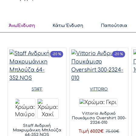
ΆνωΈνδυση
Κάτω Ένδυση
Παπούτσια
-20 %
-20 %
STAFF
VITTORIO
Vittorio Ανδρικό
Πουκάμισο Overshirt 300-
2324-010
Staff Ανδρική
Μακρυμάνικη Μπλούζα
Τιμή 60.02€
75.00€
64-352.NOS