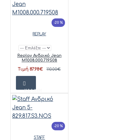
-20 %
REPLAY
Replay Ανδρικό Jean
M1008.000.719508
Τιμή 87.98€
110.00€
ΚΑΛΆΘΙ
-20 %
STAFF