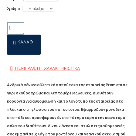
Χρώμα
ΚΑΛΆΘΙ
ΠΕΡΙΓΡΑΦΗ - ΧΑΡΑΚΤΗΡΙΣΤΙΚΑ
Ανδρικά πάνινα αθλητικά παπούτσια της εταιρείας Premiata σε
γκρι σκούρο χρώμα και λεπτομέρειες λευκές. Διαθέτουν
κορδόνια για αυξομείωση και το λογότυπο της εταιρείας στο
πλάι και στη γλώσσα του παπουτσιού. Εφαρμόζουν μοναδικά
στο πόδι και προσφέρουν άνετο πάτημα χάρη στην καινοτόμο
σόλα που διαθέτουν. Δίνουν άνεση και στυλ στις καθημερινές
σας εμφανίσεις λόγω του μοντέρνου και νεανικού σχεδιασμού