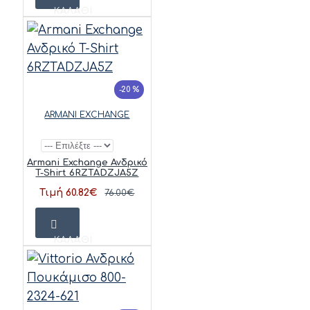
ΚΑΛΆΘΙ
-20 %
ARMANI EXCHANGE
Armani Exchange Ανδρικό
T-Shirt 6RZTADZJA5Z
Τιμή 60.82€
76.00€
ΚΑΛΆΘΙ