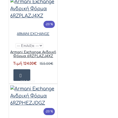
-20 %
ARMANI EXCHANGE
Armani Exchange Ανδρική
Φόρμα 6RZPLAZJ4XZ
Τιμή 124.00€
155.00€
ΚΑΛΆΘΙ
-20 %