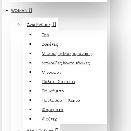
WOMAN
Άνω Ένδυση
Top
Ζακέτες
Μπλούζες Mακρυμάνικες
Μπλούζες Κοντομάνικες
Μπουφάν
Παλτό - Σακάκια
Πουκάμισα
Πουλόβερ - Πλεκτά
Φορέματα
Φούτερ