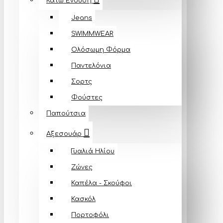
Κάτω Ένδυση
Jeans
SWIMMWEAR
Ολόσωμη Φόρμα
Παντελόνια
Σορτς
Φούστες
Παπούτσια
Αξεσουάρ
Γυαλιά Ηλίου
Ζώνες
Καπέλα - Σκούφοι
Κασκόλ
Πορτοφόλι