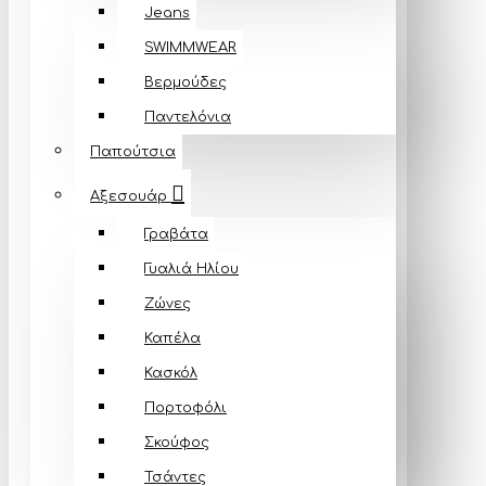
Jeans
SWIMMWEAR
Βερμούδες
Παντελόνια
Παπούτσια
Αξεσουάρ
Γραβάτα
Γυαλιά Ηλίου
Ζώνες
Καπέλα
Κασκόλ
Πορτοφόλι
Σκούφος
Τσάντες