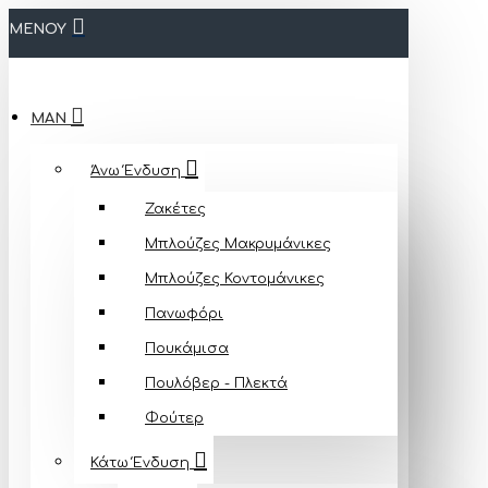
ΜΕΝΟΥ
MAN
Άνω Ένδυση
Ζακέτες
Μπλούζες Mακρυμάνικες
Μπλούζες Κοντομάνικες
Πανωφόρι
Πουκάμισα
Πουλόβερ - Πλεκτά
Φούτερ
Κάτω Ένδυση