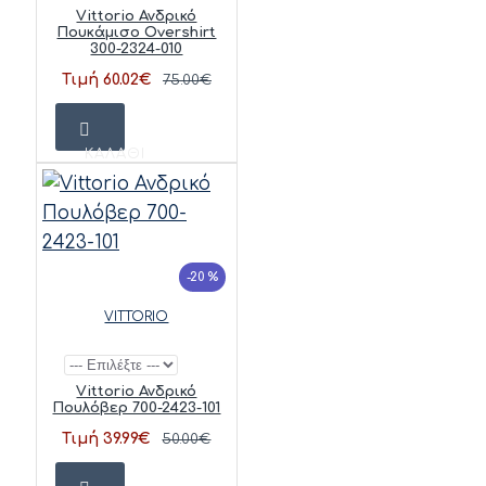
Vittorio Ανδρικό
Πουκάμισο Overshirt
300-2324-010
Τιμή 60.02€
75.00€
ΚΑΛΆΘΙ
-20 %
VITTORIO
Vittorio Ανδρικό
Πουλόβερ 700-2423-101
Τιμή 39.99€
50.00€