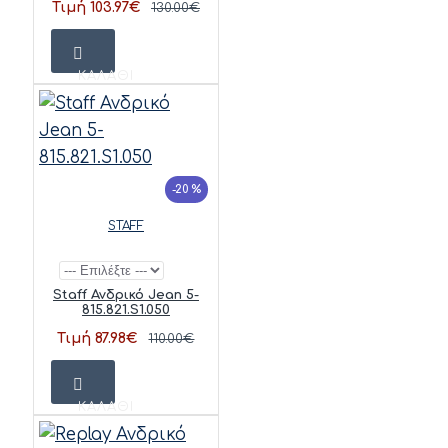
Τιμή 103.97€
130.00€
ΚΑΛΆΘΙ
-20 %
STAFF
Staff Ανδρικό Jean 5-
815.821.S1.050
Τιμή 87.98€
110.00€
ΚΑΛΆΘΙ