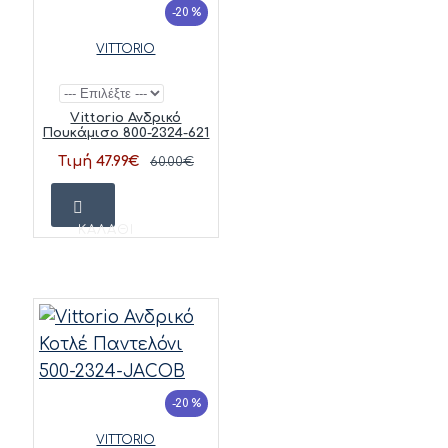
-20 %
VITTORIO
Vittorio Ανδρικό
Πουκάμισο 800-2324-621
Τιμή 47.99€
60.00€
ΚΑΛΆΘΙ
-20 %
VITTORIO