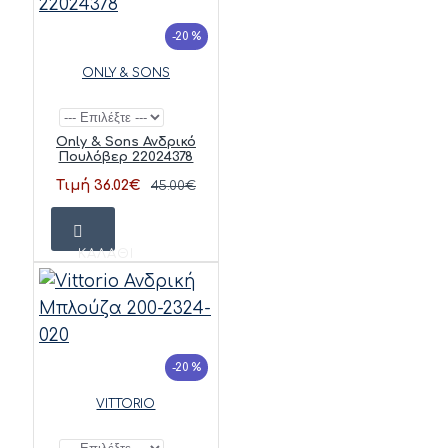
-20 %
ONLY & SONS
Only & Sons Ανδρικό
Πουλόβερ 22024378
Τιμή 36.02€
45.00€
ΚΑΛΆΘΙ
-20 %
VITTORIO