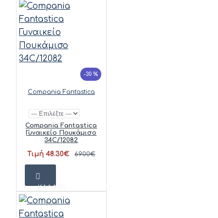
-30 %
Compania Fantastica
Compania Fantastica
Γυναικείο Πουκάμισο
34C/12082
Τιμή 48.30€
69.00€
ΚΑΛΆΘΙ