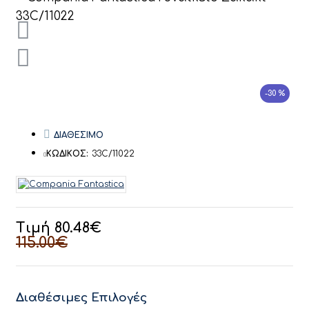
-30 %
ΔΙΑΘΕΣΙΜΟ
ΚΩΔΙΚΟΣ:
33C/11022
Τιμή 80.48€
115.00€
Διαθέσιμες Επιλογές