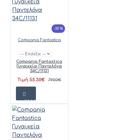
-30 %
Compania Fantastica
Compania Fantastica
Γυναικεία Παντελόνα
34C/11131
Τιμή 55.30€
79.00€
ΚΑΛΆΘΙ