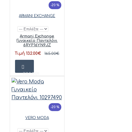
-20 %
ARMANI EXCHANGE
Armani Exchange
Γυναικείο Παντελόνι
6RYP16YN9JZ
Τιμή 132.00€
165.00€
ΚΑΛΆΘΙ
-20 %
VERO MODA