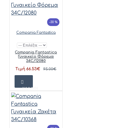
-30 %
Compania Fantastica
Compania Fantastica
Γυναικείο Φόρεμα
34C/12080
Τιμή 66.53€
95.00€
ΚΑΛΆΘΙ