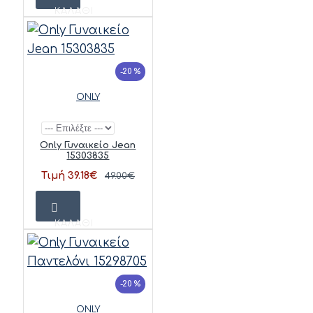
ΚΑΛΆΘΙ
-20 %
ONLY
Only Γυναικείο Jean
15303835
Τιμή 39.18€
49.00€
ΚΑΛΆΘΙ
-20 %
ONLY