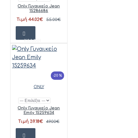
Only Γυναικείο Jean
15286686
Τιμή 44.02€
55.00€
ΚΑΛΆΘΙ
-20 %
ONLY
Only Γυναικείο Jean
Emily 15259634
Τιμή 39.18€
49.00€