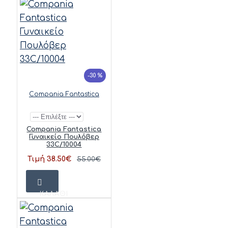
-30 %
Compania Fantastica
Compania Fantastica
Γυναικείο Πουλόβερ
33C/10004
Τιμή 38.50€
55.00€
ΚΑΛΆΘΙ