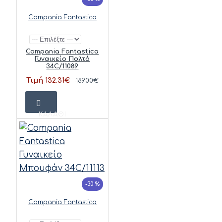
Compania Fantastica
Compania Fantastica
Γυναικείο Παλτό
34C/11089
Τιμή 132.31€
189.00€
ΚΑΛΆΘΙ
-30 %
Compania Fantastica