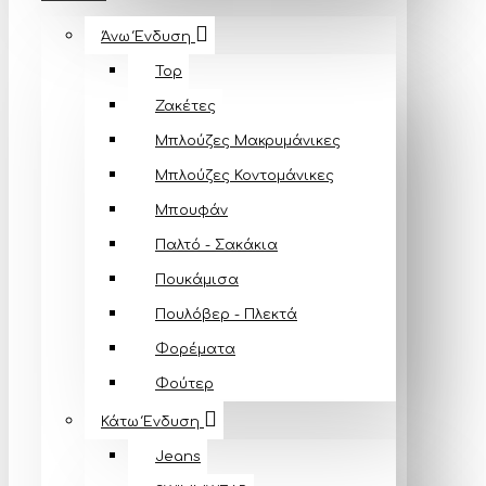
Άνω Ένδυση
Top
Ζακέτες
Μπλούζες Mακρυμάνικες
Μπλούζες Κοντομάνικες
Μπουφάν
Παλτό - Σακάκια
Πουκάμισα
Πουλόβερ - Πλεκτά
Φορέματα
Φούτερ
Κάτω Ένδυση
Jeans