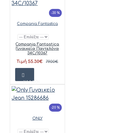
-30 %
Compania Fantastica
Compania Fantastica
Γυναικεία Παντελόνα
34C/10367
Τιμή 55.30€
79.00€
ΚΑΛΆΘΙ
-20 %
ONLY