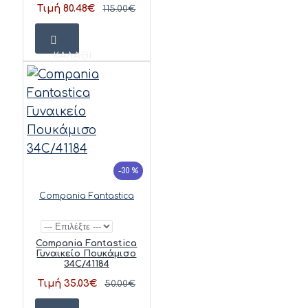
Τιμή 80.48€
115.00€
ΚΑΛΆΘΙ
-30 %
Compania Fantastica
Compania Fantastica
Γυναικείο Πουκάμισο
34C/41184
Τιμή 35.03€
50.00€