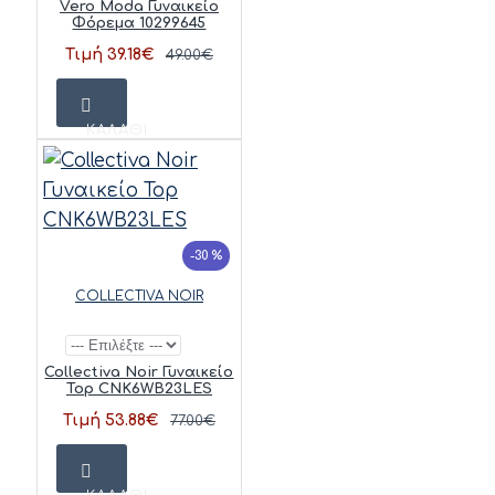
Vero Moda Γυναικείο
Φόρεμα 10299645
Τιμή 39.18€
49.00€
ΚΑΛΆΘΙ
-30 %
COLLECTIVA NOIR
Collectiva Noir Γυναικείο
Top CNK6WB23LES
Τιμή 53.88€
77.00€