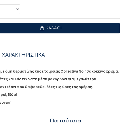
ΚΑΛΆΘΙ
 ΧΑΡΑΚΤΗΡΙΣΤΙΚΑ
με όψη δερματίνης της εταιρείας Collectiva Noir σε κόκκινο χρώμα.
έπες και λάστιχο στη μέση με κορδόνι για μεγαλύτερη
ντελόνι που θα φορεθεί όλες τις ώρες της ημέρας.
pol, 5% el
νονική
Παπούτσια