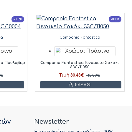
-30 %
-30 %
ca
Compania Fantastica
είο Πουλόβερ
Compania Fantastica Γυναικείο Σακάκι
33C/11050
Τιμή 80.48€
0€
115.00€
ΚΑΛΆΘΙ
τών
Newsletter