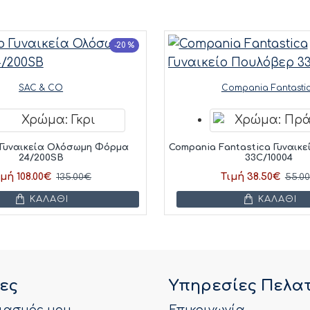
-20 %
SAC & CO
Compania Fantasti
 Γυναικεία Ολόσωμη Φόρμα
Compania Fantastica Γυναικ
24/200SB
33C/10004
ιμή 108.00€
Τιμή 38.50€
135.00€
55.0
ΚΑΛΆΘΙ
ΚΑΛΆΘΙ
ες
Υπηρεσίες Πελα