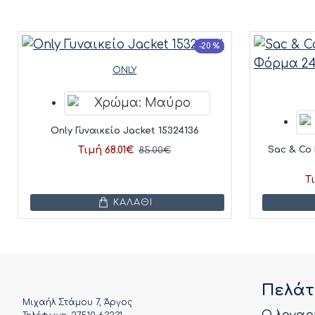
-20 %
ONLY
Only Γυναικείο Jacket 15324136
Τιμή 68.01€
Sac & Co
85.00€
Τ
ΚΑΛΆΘΙ
Πελάτ
Μιχαήλ Στάμου 7, Άργος