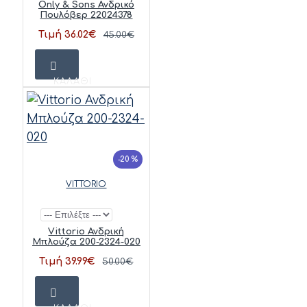
Only & Sons Ανδρικό
Πουλόβερ 22024378
Τιμή 36.02€
45.00€
ΚΑΛΆΘΙ
-20 %
VITTORIO
Vittorio Ανδρική
Μπλούζα 200-2324-020
Τιμή 39.99€
50.00€