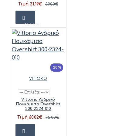
Τιμή 31.19€
39.00€
ΚΑΛΆΘΙ
-20 %
VITTORIO
Vittorio Ανδρικό
Πουκάμισο Overshirt
300-2324-010
Τιμή 60.02€
75.00€