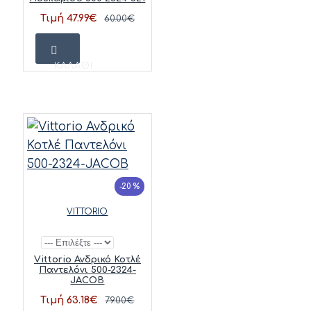
Τιμή 47.99€
60.00€
ΚΑΛΆΘΙ
-20 %
VITTORIO
Vittorio Ανδρικό Κοτλέ
Παντελόνι 500-2324-
JACOB
Τιμή 63.18€
79.00€