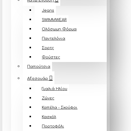
Κάτω Ένδυση
Jeans
SWIMMWEAR
Ολόσωμη Φόρμα
Παντελόνια
Σορτς
Φούστες
Παπούτσια
Αξεσουάρ
Γυαλιά Ηλίου
Ζώνες
Καπέλα - Σκούφοι
Κασκόλ
Πορτοφόλι