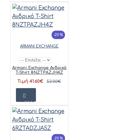
-20 %
ARMANI EXCHANGE
Armani Exchange Ανδρικό
T-Shirt 8NZTPAZJH4Z
Τιμή 41.60€
52.00€
ΚΑΛΆΘΙ
-20 %