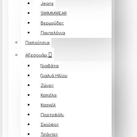
Jeans
SWIMMWEAR
Βερμούδες
Παντελόνια
Παπούτσια
Αξεσουάρ
Γραβάτα
Γυαλιά Ηλίου
Ζώνες
Καπέλα
Κασκόλ
Πορτοφόλι
Σκούφος
Τσάντες