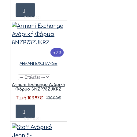
ΚΑΛΆΘΙ
-20 %
ARMANI EXCHANGE
Armani Exchange Ανδρική
Φόρμα 8NZP73ZJKRZ
Τιμή 103.97€
130.00€
ΚΑΛΆΘΙ