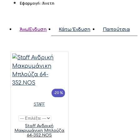
Εφαρμογή : Άνετη
ΆνωΈνδυση
Κάτω Ένδυση
Παπούτσια
-20 %
STAFF
Staff Ανδρική
Μακρυμάνικη Μπλούζα
64-352.NOS