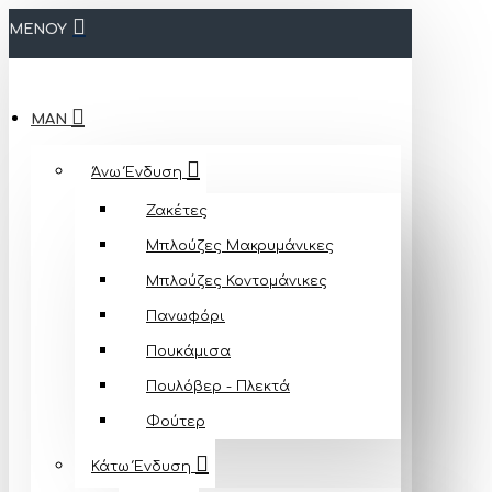
ΜΕΝΟΥ
MAN
Άνω Ένδυση
Ζακέτες
Μπλούζες Mακρυμάνικες
Μπλούζες Κοντομάνικες
Πανωφόρι
Πουκάμισα
Πουλόβερ - Πλεκτά
Φούτερ
Κάτω Ένδυση