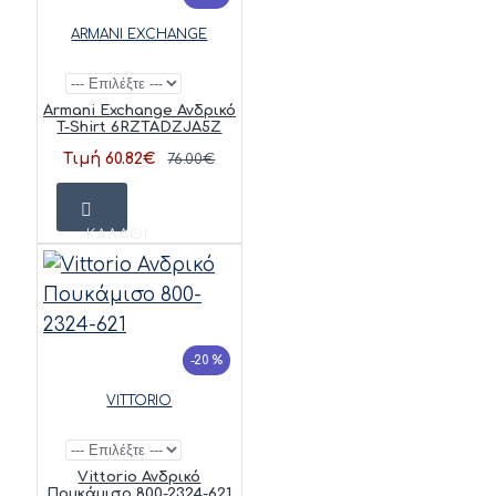
ARMANI EXCHANGE
Armani Exchange Ανδρικό
T-Shirt 6RZTADZJA5Z
Τιμή 60.82€
76.00€
ΚΑΛΆΘΙ
-20 %
VITTORIO
Vittorio Ανδρικό
Πουκάμισο 800-2324-621