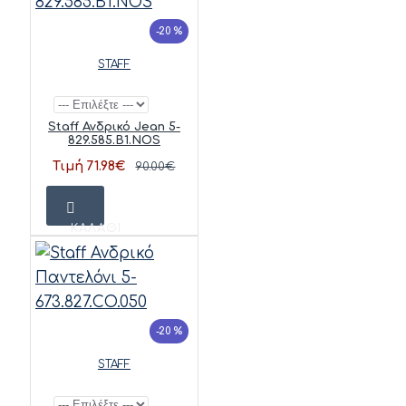
-20 %
STAFF
Staff Ανδρικό Jean 5-
829.585.B1.NOS
Τιμή 71.98€
90.00€
ΚΑΛΆΘΙ
-20 %
STAFF