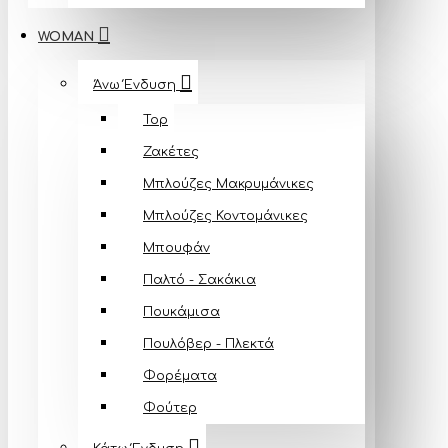
WOMAN
Άνω Ένδυση
Top
Ζακέτες
Μπλούζες Mακρυμάνικες
Μπλούζες Κοντομάνικες
Μπουφάν
Παλτό - Σακάκια
Πουκάμισα
Πουλόβερ - Πλεκτά
Φορέματα
Φούτερ