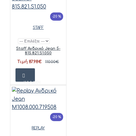
-20 %
STAFF
Staff Ανδρικό Jean 5-
815.821.S1.050
Τιμή 87.98€
110.00€
ΚΑΛΆΘΙ
-20 %
REPLAY