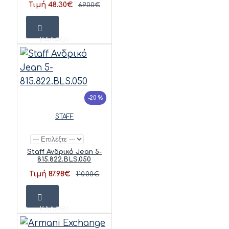
Τιμή 48.30€
69.00€
ΚΑΛΆΘΙ
-20 %
STAFF
Staff Ανδρικό Jean 5-
815.822.BLS.050
Τιμή 87.98€
110.00€
ΚΑΛΆΘΙ