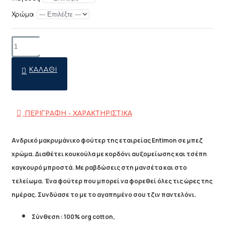
Χρώμα
ΚΑΛΆΘΙ
ΠΕΡΙΓΡΑΦΗ - ΧΑΡΑΚΤΗΡΙΣΤΙΚΑ
Ανδρικό μακρυμάνικο φούτερ της εταιρείας Entimon σε μπεζ
χρώμα. Διαθέτει κουκούλα με κορδόνι αυξομείωσης και τσέπη
καγκουρό μπροστά. Με ραβδώσεις στη μανσέτα και στο
τελείωμα. Ένα φούτερ που μπορεί να φορεθεί όλες τις ώρες της
ημέρας. Συνδύασε το με το αγαπημένο σου τζιν παντελόνι.
Σύνθεση : 100% org cotton,