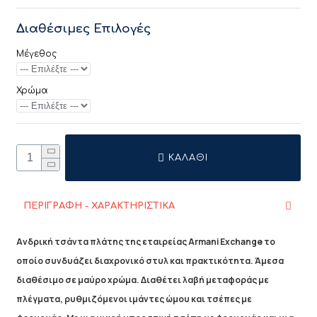
Διαθέσιμες Επιλογές
Μέγεθος
Χρώμα
ΚΑΛΆΘΙ
ΠΕΡΙΓΡΑΦΗ - ΧΑΡΑΚΤΗΡΙΣΤΙΚΑ
Ανδρική τσάντα πλάτης της εταιρείας
Armani Exchange
το
οποίο συνδυάζει διαχρονικό στυλ και πρακτικότητα. Άμεσα
διαθέσιμο σε μαύρο χρώμα. Διαθέτει λαβή μεταφοράς με
πλέγματα, ρυθμιζόμενοι ιμάντες ώμου και τσέπες με