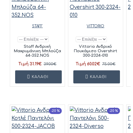
STAFF
VITTORIO
Π
Staff Ανδρική
Vittorio Ανδρικό
Μακρυμάνικη Μπλούζα
Πουκάμισο Overshirt
64-352.NOS
300-2324-010
Τιμή 31.19€
Τιμή 60.02€
39.00€
75.00€
ΚΑΛΆΘΙ
ΚΑΛΆΘΙ
-20 %
-20 %