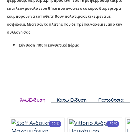
φερμουάρ. Με μια μικρή μπροστινή τσέπη με φερμουάρ και μια
επιπλέον μεγαλύτερη θήκη που ανοίγει στο κύριο διαμέρισμα
και μπορούν να τοποθετηθούν πολύτιμα αντικείμενα με
ασφάλεια.
Μια τσάντα πλάτης που δε πρέπει να λείπει από την
συλλογή σας.
Σύνθεση : 100% Συνθετικό Δέρμα
ΆνωΈνδυση
Κάτω Ένδυση
Παπούτσια
-20 %
-20 %