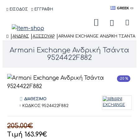
GREEK
ΕΙΣΟΔΟΣ
ΕΓΓΡΑΦΗ
ΑΝΔΡΑΣ
ΑΞΕΣΟΥΆΡ
ARMANI EXCHANGE ΑΝΔΡΙΚΉ ΤΣΆΝΤΑ 9
Armani Exchange Ανδρική Τσάντα
9524422F882
-20 %
ΔΙΑΘΕΣΙΜΟ
ΚΩΔΙΚΟΣ:
9524422F882
205.00€
Τιμή 163.99€