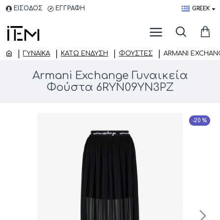
ΕΙΣΟΔΟΣ
ΕΓΓΡΑΦΗ
GREEK
ΓΥΝΑΙΚΑ
ΚΆΤΩ ΈΝΔΥΣΗ
ΦΟΎΣΤΕΣ
ARMANI EXCHAN
Armani Exchange Γυναικεία
Φούστα 6RYN09YN3PZ
-20 %