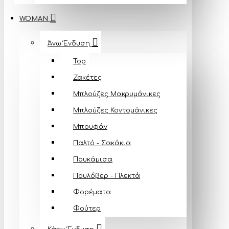
WOMAN
Άνω Ένδυση
Top
Ζακέτες
Μπλούζες Mακρυμάνικες
Μπλούζες Κοντομάνικες
Μπουφάν
Παλτό - Σακάκια
Πουκάμισα
Πουλόβερ - Πλεκτά
Φορέματα
Φούτερ