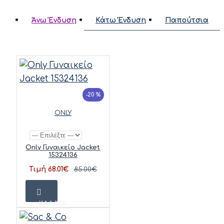
Άνω Ένδυση
Κάτω Ένδυση
Παπούτσια
-20 %
ONLY
Only Γυναικείο Jacket
15324136
Τιμή 68.01€
85.00€
ΚΑΛΆΘΙ