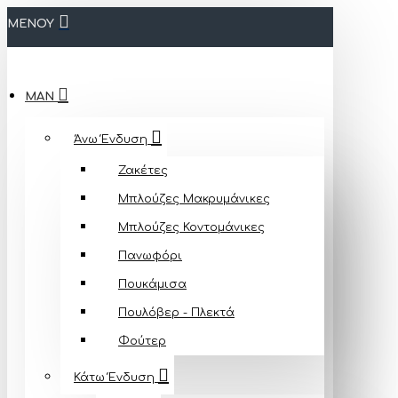
ΜΕΝΟΥ
MAN
Άνω Ένδυση
Ζακέτες
Μπλούζες Mακρυμάνικες
Μπλούζες Κοντομάνικες
Πανωφόρι
Πουκάμισα
Πουλόβερ - Πλεκτά
Φούτερ
Κάτω Ένδυση