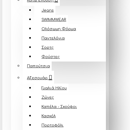
Κάτω Ένδυση
Jeans
SWIMMWEAR
Ολόσωμη Φόρμα
Παντελόνια
Σορτς
Φούστες
Παπούτσια
Αξεσουάρ
Γυαλιά Ηλίου
Ζώνες
Καπέλα - Σκούφοι
Κασκόλ
Πορτοφόλι