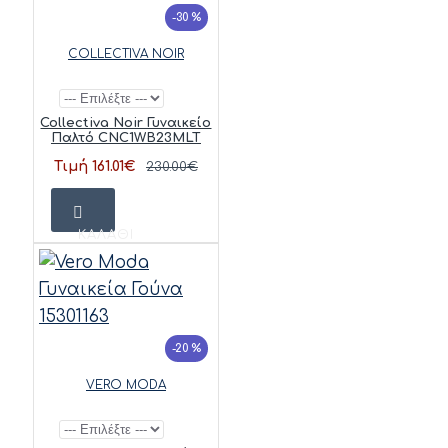
-30 %
COLLECTIVA NOIR
Collectiva Noir Γυναικείο
Παλτό CNC1WB23MLT
Τιμή 161.01€
230.00€
ΚΑΛΆΘΙ
-20 %
VERO MODA