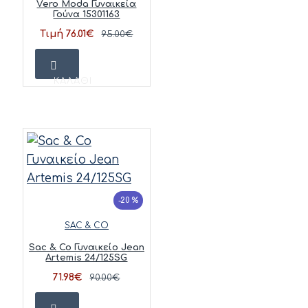
Vero Moda Γυναικεία
Γούνα 15301163
Τιμή 76.01€
95.00€
ΚΑΛΆΘΙ
-20 %
SAC & CO
Sac & Co Γυναικείο Jean
Artemis 24/125SG
71.98€
90.00€