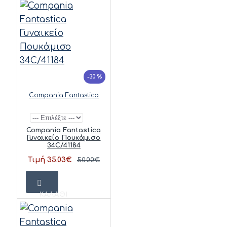
-30 %
Compania Fantastica
Compania Fantastica
Γυναικείο Πουκάμισο
34C/41184
Τιμή 35.03€
50.00€
ΚΑΛΆΘΙ