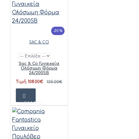
-20 %
SAC & CO
Sac & Co Γυναικεία
Ολόσωμη Φόρμα
24/200SB
Τιμή 108.00€
135.00€
ΚΑΛΆΘΙ