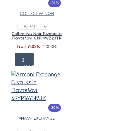
-30 %
COLLECTIVA NOIR
Collectiva Noir Γυναικείο
Παντελόνι CNP4WB23TR
Τιμή 91.02€
130.00€
ΚΑΛΆΘΙ
-20 %
ARMANI EXCHANGE