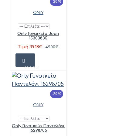
-20 %
ONLY
Only Γυναικείο Jean
15303835
Τιμή 39.18€
49.00€
ΚΑΛΆΘΙ
-20 %
ONLY
Only Γυναικείο Παντελόνι
15298705