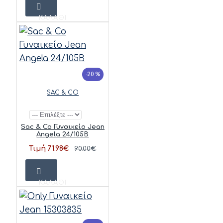
ΚΑΛΆΘΙ
-20 %
SAC & CO
Sac & Co Γυναικείο Jean
Angela 24/105B
Τιμή 71.98€
90.00€
ΚΑΛΆΘΙ