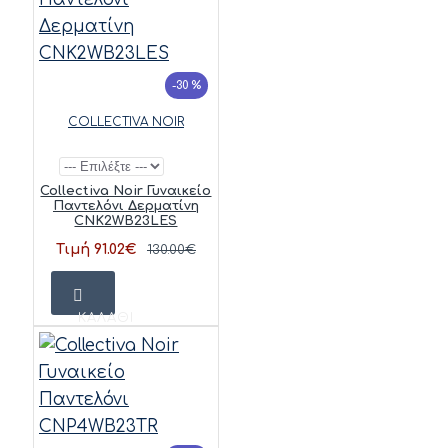
-30 %
COLLECTIVA NOIR
Collectiva Noir Γυναικείο
Παντελόνι Δερματίνη
CNK2WB23LES
Τιμή 91.02€
130.00€
ΚΑΛΆΘΙ