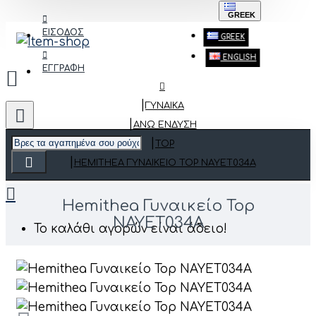
GREEK
ΕΙΣΟΔΟΣ
GREEK
ENGLISH
ΕΓΓΡΑΦΗ
ΓΥΝΑΙΚΑ
ΆΝΩ ΈΝΔΥΣΗ
TOP
HEMITHEA ΓΥΝΑΙΚΕΊΟ TOP ΝΑΥΕΤ034Α
Hemithea Γυναικείο Top
ΝΑΥΕΤ034Α
Το καλάθι αγορών είναι άδειο!