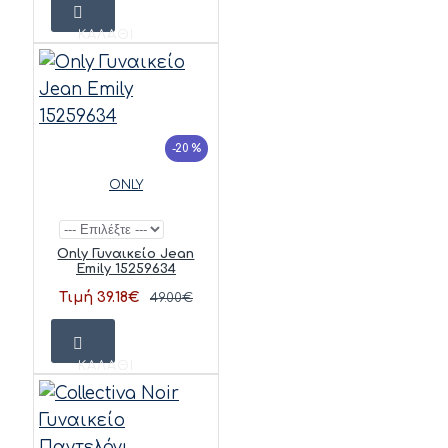
ΚΑΛΆΘΙ
-20 %
ONLY
Only Γυναικείο Jean
Emily 15259634
Τιμή 39.18€
49.00€
ΚΑΛΆΘΙ