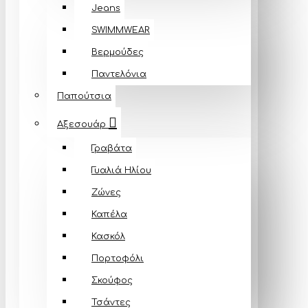
Jeans
SWIMMWEAR
Βερμούδες
Παντελόνια
Παπούτσια
Αξεσουάρ
Γραβάτα
Γυαλιά Ηλίου
Ζώνες
Καπέλα
Κασκόλ
Πορτοφόλι
Σκούφος
Τσάντες