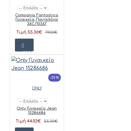
Compania Fantastica
Γυναικεία Παντελόνα
34C/10367
Τιμή 55.30€
79.00€
ΚΑΛΆΘΙ
-20 %
ONLY
Only Γυναικείο Jean
15286686
Τιμή 44.02€
55.00€