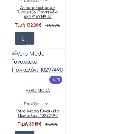
Armani Exchange
Γυναικείο Παντελόνι
6RYP16YN9JZ
Τιμή 132.00€
165.00€
ΚΑΛΆΘΙ
-20 %
VERO MODA
Vero Moda Γυναικείο
Παντελόνι 10297490
Τιμή 39.18€
49.00€