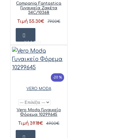
Compania Fantastica
Γυναικεία Ζακέτα
34C/10368
Τιμή 55.30€
79.00€
ΚΑΛΆΘΙ
-20 %
VERO MODA
Vero Moda Γυναικείο
Φόρεμα 10299645
Τιμή 39.18€
49.00€