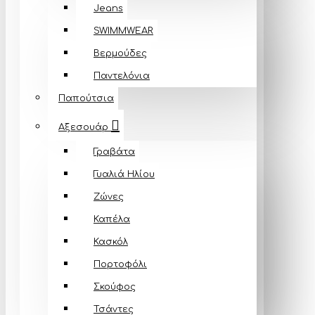
Jeans
SWIMMWEAR
Βερμούδες
Παντελόνια
Παπούτσια
Αξεσουάρ
Γραβάτα
Γυαλιά Ηλίου
Ζώνες
Καπέλα
Κασκόλ
Πορτοφόλι
Σκούφος
Τσάντες