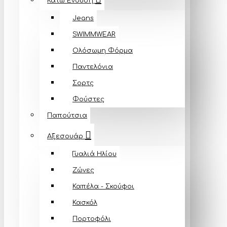
Κάτω Ένδυση
Jeans
SWIMMWEAR
Ολόσωμη Φόρμα
Παντελόνια
Σορτς
Φούστες
Παπούτσια
Αξεσουάρ
Γυαλιά Ηλίου
Ζώνες
Καπέλα - Σκούφοι
Κασκόλ
Πορτοφόλι