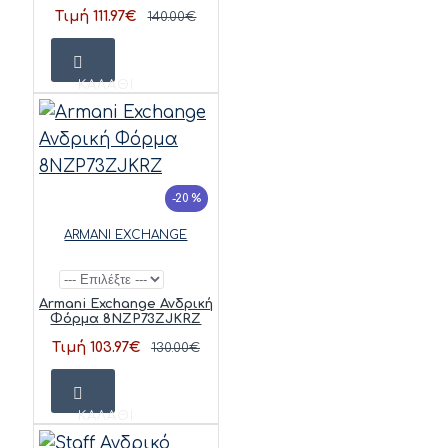
Τιμή 111.97€
140.00€
ΚΑΛΆΘΙ
-20 %
ARMANI EXCHANGE
Armani Exchange Ανδρική
Φόρμα 8NZP73ZJKRZ
Τιμή 103.97€
130.00€
ΚΑΛΆΘΙ