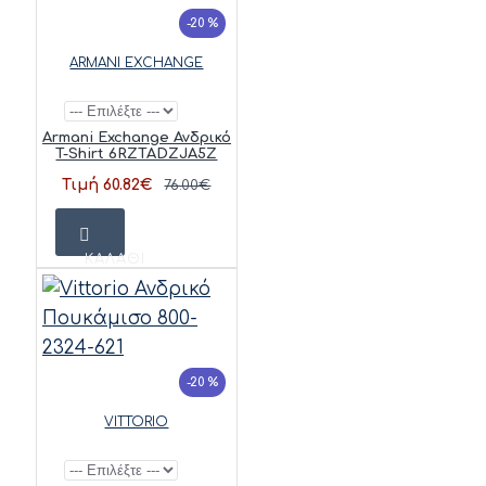
-20 %
ARMANI EXCHANGE
Armani Exchange Ανδρικό
T-Shirt 6RZTADZJA5Z
Τιμή 60.82€
76.00€
ΚΑΛΆΘΙ
-20 %
VITTORIO