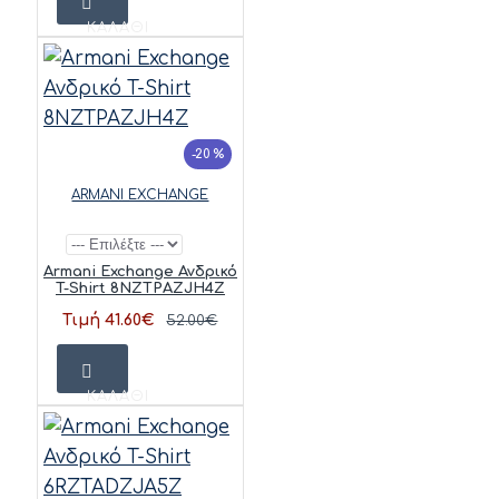
ΚΑΛΆΘΙ
-20 %
ARMANI EXCHANGE
Armani Exchange Ανδρικό
T-Shirt 8NZTPAZJH4Z
Τιμή 41.60€
52.00€
ΚΑΛΆΘΙ