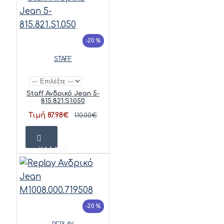
-20 %
STAFF
Staff Ανδρικό Jean 5-
815.821.S1.050
Τιμή 87.98€
110.00€
ΚΑΛΆΘΙ
-20 %