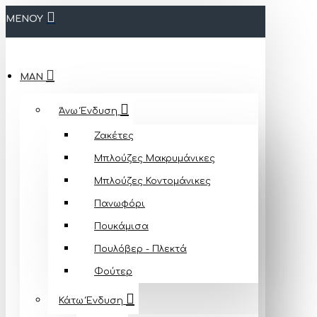
ΜΕΝΟΥ
MAN
Άνω Ένδυση
Ζακέτες
Μπλούζες Mακρυμάνικες
Μπλούζες Κοντομάνικες
Πανωφόρι
Πουκάμισα
Πουλόβερ - Πλεκτά
Φούτερ
Κάτω Ένδυση