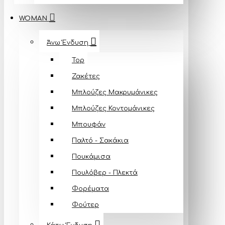
WOMAN
Άνω Ένδυση
Top
Ζακέτες
Μπλούζες Mακρυμάνικες
Μπλούζες Κοντομάνικες
Μπουφάν
Παλτό - Σακάκια
Πουκάμισα
Πουλόβερ - Πλεκτά
Φορέματα
Φούτερ