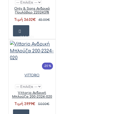
Only & Sons Ανδρικό
Πουλόβερ 22024378
Τιμή 36.02€
45.00€
ΚΑΛΆΘΙ
-20 %
VITTORIO
Vittorio Ανδρική
Μπλούζα 200-2324-020
Τιμή 39.99€
50.00€