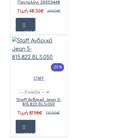
Παντελόνι 20503448
Τιμή 48.30€
69.00€
ΚΑΛΆΘΙ
-20 %
STAFF
Staff Ανδρικό Jean 5-
815.822.BLS.050
Τιμή 87.98€
110.00€
ΚΑΛΆΘΙ