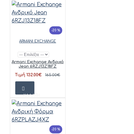
-20 %
ARMANI EXCHANGE
Armani Exchange Ανδρικό
Jean 6RZJ13Z18FZ
Τιμή 132.00€
165.00€
ΚΑΛΆΘΙ
-20 %