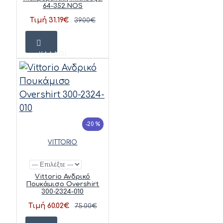
64-352.NOS
Τιμή 31.19€
39.00€
ΚΑΛΆΘΙ
-20 %
VITTORIO
Vittorio Ανδρικό
Πουκάμισο Overshirt
300-2324-010
Τιμή 60.02€
75.00€