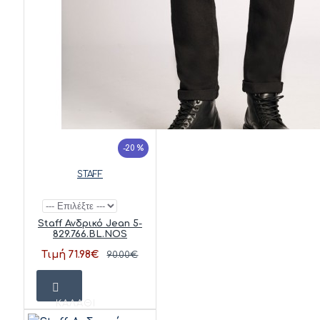
-20 %
STAFF
Staff Ανδρικό Jean 5-
829.766.BL.NOS
Τιμή 71.98€
90.00€
ΚΑΛΆΘΙ