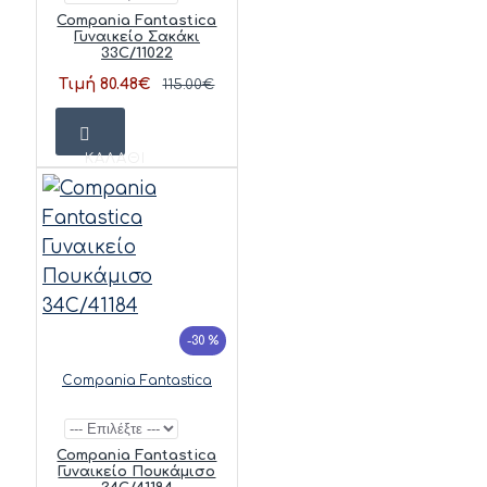
Compania Fantastica
Γυναικείο Σακάκι
33C/11022
Τιμή 80.48€
115.00€
ΚΑΛΆΘΙ
-30 %
Compania Fantastica
Compania Fantastica
Γυναικείο Πουκάμισο