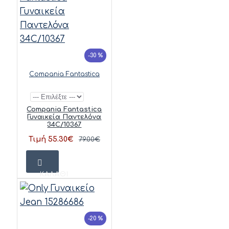
-30 %
Compania Fantastica
Compania Fantastica
Γυναικεία Παντελόνα
34C/10367
Τιμή 55.30€
79.00€
ΚΑΛΆΘΙ
-20 %