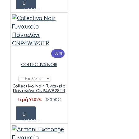
ΚΑΛΆΘΙ
-30 %
COLLECTIVA NOIR
Collectiva Noir Γυναικείο
Παντελόνι CNP4WB23TR
Τιμή 91.02€
130.00€
ΚΑΛΆΘΙ