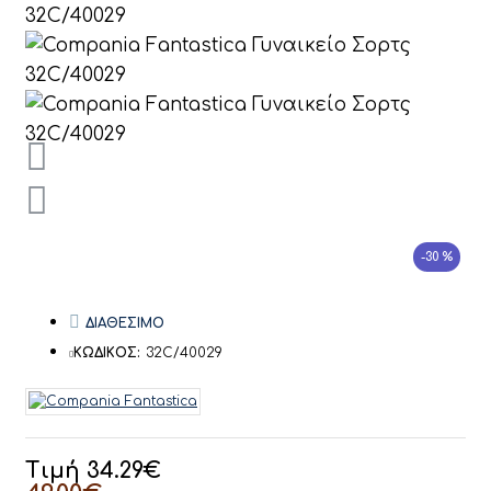
-30 %
ΔΙΑΘΕΣΙΜΟ
ΚΩΔΙΚΟΣ:
32C/40029
Τιμή 34.29€