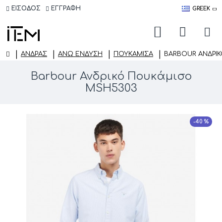
ΕΙΣΟΔΟΣ
ΕΓΓΡΑΦΗ
GREEK
ΑΝΔΡΑΣ
ΆΝΩ ΈΝΔΥΣΗ
ΠΟΥΚΆΜΙΣΑ
BARBOUR ΑΝΔΡΙ
Barbour Ανδρικό Πουκάμισο
MSH5303
-40 %