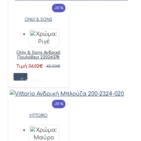
-20 %
ONLY & SONS
Only & Sons Ανδρικό
Πουλόβερ 22024378
Τιμή 36.02€
45.00€
ΚΑΛΆΘΙ
-20 %
VITTORIO