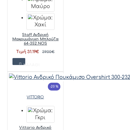
Staff Ανδρική
Μακρυμάνικη Μπλούζα
64-352.NOS
Τιμή 31.19€
39.00€
ΚΑΛΆΘΙ
-20 %
VITTORIO
Vittorio Ανδρικό