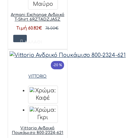
Armani Exchange Ανδρικό
T-Shirt 6RZTADZJA5Z
Τιμή 60.82€
76.00€
ΚΑΛΆΘΙ
-20 %
VITTORIO
Vittorio Ανδρικό
Πουκάμισο 800-2324-621