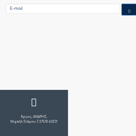
Άργος, ΑΝΔΡΗΣ,
Μιχαήλ Στάμου 7, 27510 63231