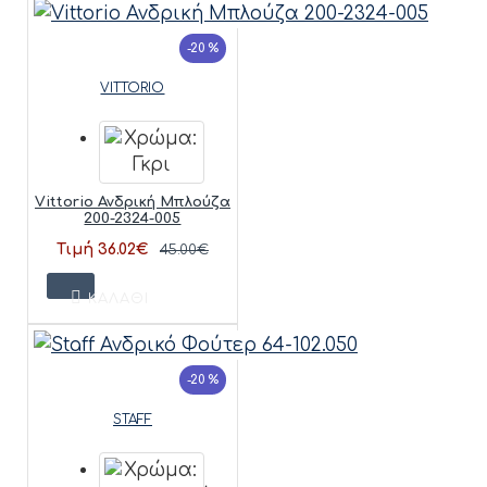
-20 %
VITTORIO
Vittorio Ανδρική Μπλούζα
200-2324-005
Τιμή 36.02€
45.00€
ΚΑΛΆΘΙ
-20 %
STAFF