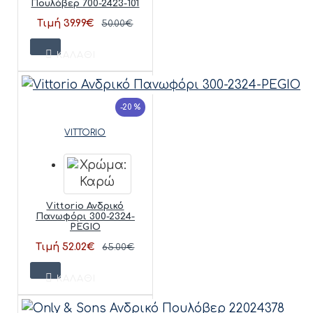
Πουλόβερ 700-2423-101
Τιμή 39.99€
50.00€
ΚΑΛΆΘΙ
-20 %
VITTORIO
Vittorio Ανδρικό
Πανωφόρι 300-2324-
PEGIO
Τιμή 52.02€
65.00€
ΚΑΛΆΘΙ