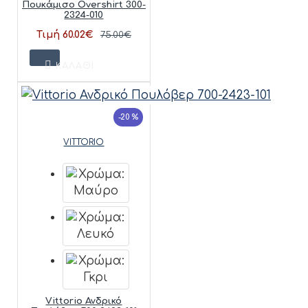
Πουκάμισο Overshirt 300-
2324-010
Τιμή 60.02€
75.00€
ΚΑΛΆΘΙ
-20 %
VITTORIO
Vittorio Ανδρικό