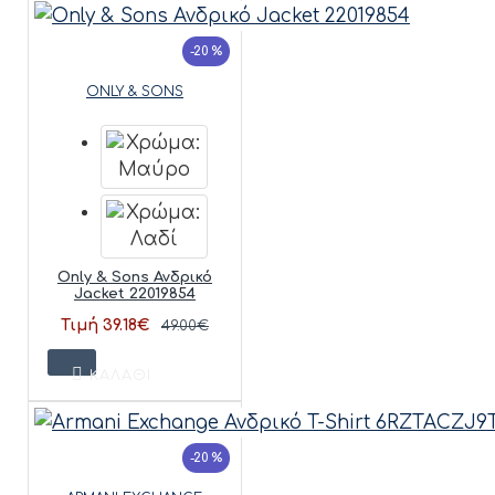
-20 %
ONLY & SONS
Only & Sons Ανδρικό
Jacket 22019854
Τιμή 39.18€
49.00€
ΚΑΛΆΘΙ
-20 %