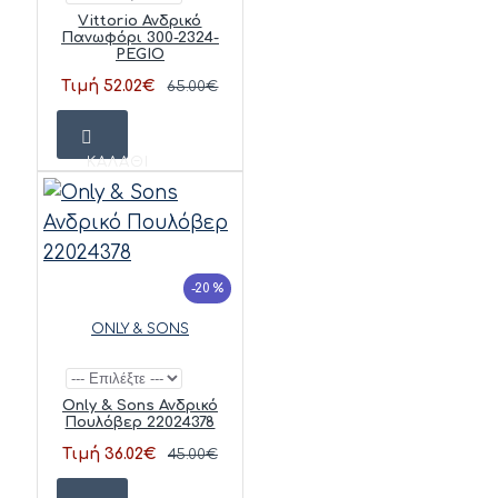
Vittorio Ανδρικό
Πανωφόρι 300-2324-
PEGIO
Τιμή 52.02€
65.00€
ΚΑΛΆΘΙ
-20 %
ONLY & SONS
Only & Sons Ανδρικό
Πουλόβερ 22024378
Τιμή 36.02€
45.00€