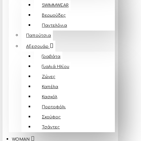
SWIMMWEAR
Βερμούδες
Παντελόνια
Παπούτσια
Αξεσουάρ
Γραβάτα
Γυαλιά Ηλίου
Ζώνες
Καπέλα
Κασκόλ
Πορτοφόλι
Σκούφος
Τσάντες
WOMAN