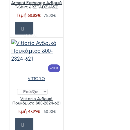
Armani Exchange Ανδρικό
T-Shirt 6RZTADZJA5Z
Τιμή 60.82€
76.00€
ΚΑΛΆΘΙ
-20 %
VITTORIO
Vittorio Ανδρικό
Πουκάμισο 800-2324-621
Τιμή 47.99€
60.00€