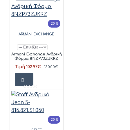
-20 %
ARMANI EXCHANGE
Armani Exchange Ανδρική
Φόρμα 8NZP73ZJKRZ
Τιμή 103.97€
130.00€
ΚΑΛΆΘΙ
-20 %