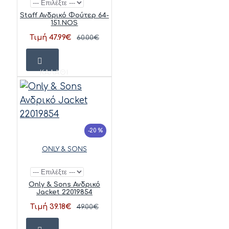
Staff Ανδρικό Φούτερ 64-
151.NOS
Τιμή 47.99€
60.00€
ΚΑΛΆΘΙ
-20 %
ONLY & SONS
Only & Sons Ανδρικό
Jacket 22019854
Τιμή 39.18€
49.00€