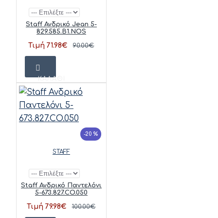
Staff Ανδρικό Jean 5-
829.585.B1.NOS
Τιμή 71.98€
90.00€
ΚΑΛΆΘΙ
-20 %
STAFF
Staff Ανδρικό Παντελόνι
5-673.827.CO.050
Τιμή 79.98€
100.00€