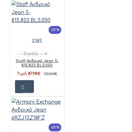
-20 %
STAFF
Staff Ανδρικό Jean 5-
815.822.BLS.050
Τιμή 87.98€
110.00€
ΚΑΛΆΘΙ
-20 %