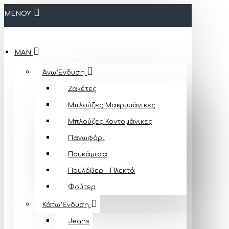
ΜΕΝΟΥ
MAN
Άνω Ένδυση
Ζακέτες
Μπλούζες Mακρυμάνικες
Μπλούζες Κοντομάνικες
Πανωφόρι
Πουκάμισα
Πουλόβερ - Πλεκτά
Φούτερ
Κάτω Ένδυση
Jeans