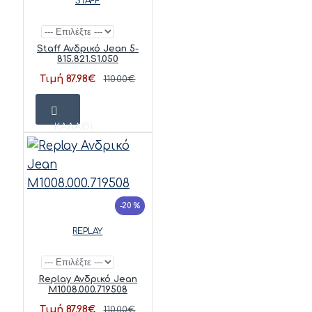
STAFF
Staff Ανδρικό Jean 5-
815.821.S1.050
Τιμή 87.98€
110.00€
ΚΑΛΆΘΙ
-20 %
REPLAY
Replay Ανδρικό Jean
M1008.000.719508
Τιμή 87.98€
110.00€