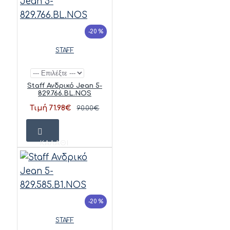
-20 %
STAFF
Staff Ανδρικό Jean 5-
829.766.BL.NOS
Τιμή 71.98€
90.00€
ΚΑΛΆΘΙ
-20 %
STAFF