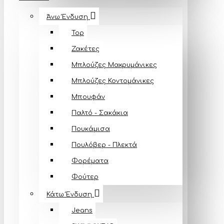
Άνω Ένδυση
Top
Ζακέτες
Μπλούζες Mακρυμάνικες
Μπλούζες Κοντομάνικες
Μπουφάν
Παλτό - Σακάκια
Πουκάμισα
Πουλόβερ - Πλεκτά
Φορέματα
Φούτερ
Κάτω Ένδυση
Jeans