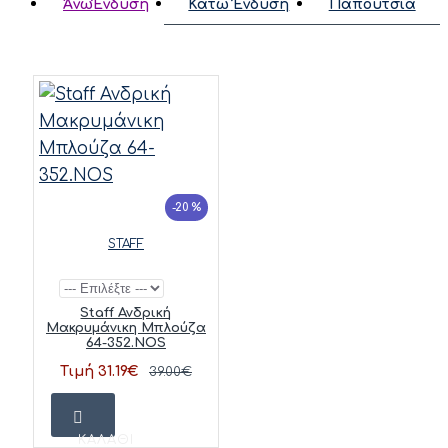
ΆνωΈνδυση
Κάτω Ένδυση
Παπούτσια
-20 %
STAFF
Staff Ανδρική
Μακρυμάνικη Μπλούζα
64-352.NOS
Τιμή 31.19€
39.00€
ΚΑΛΆΘΙ