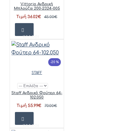
Vittorio Ανδρική
Μπλούζα 200-2324-005
Τιμή 36.02€
45.00€
ΚΑΛΆΘΙ
-20 %
STAFF
Staff Ανδρικό Φούτερ 64-
102.050
Τιμή 55.99€
70.00€
ΚΑΛΆΘΙ