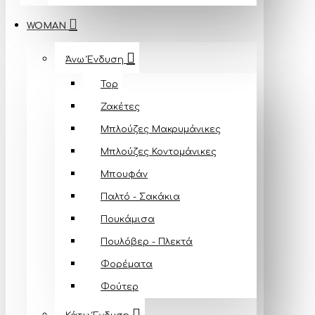
WOMAN
Άνω Ένδυση
Top
Ζακέτες
Μπλούζες Mακρυμάνικες
Μπλούζες Κοντομάνικες
Μπουφάν
Παλτό - Σακάκια
Πουκάμισα
Πουλόβερ - Πλεκτά
Φορέματα
Φούτερ