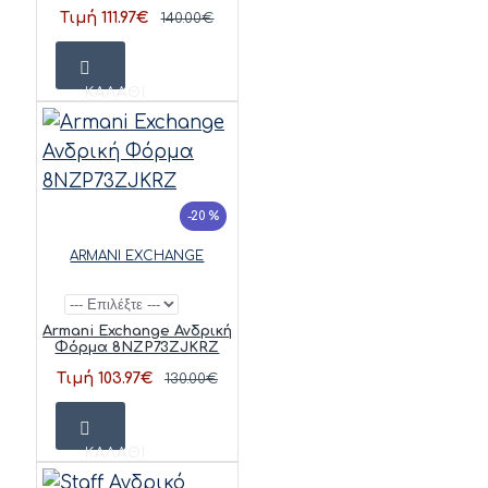
Τιμή 111.97€
140.00€
ΚΑΛΆΘΙ
-20 %
ARMANI EXCHANGE
Armani Exchange Ανδρική
Φόρμα 8NZP73ZJKRZ
Τιμή 103.97€
130.00€
ΚΑΛΆΘΙ