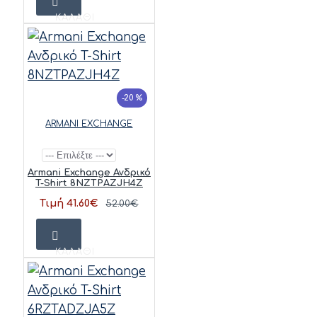
ΚΑΛΆΘΙ
-20 %
ARMANI EXCHANGE
Armani Exchange Ανδρικό
T-Shirt 8NZTPAZJH4Z
Τιμή 41.60€
52.00€
ΚΑΛΆΘΙ