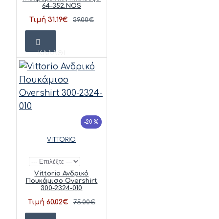
64-352.NOS
Τιμή 31.19€
39.00€
ΚΑΛΆΘΙ
-20 %
VITTORIO
Vittorio Ανδρικό
Πουκάμισο Overshirt
300-2324-010
Τιμή 60.02€
75.00€