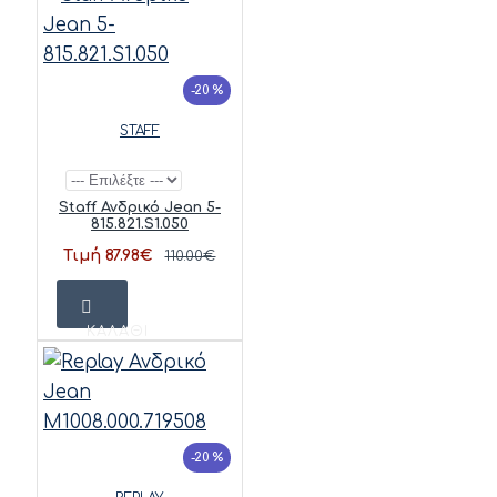
-20 %
STAFF
Staff Ανδρικό Jean 5-
815.821.S1.050
Τιμή 87.98€
110.00€
ΚΑΛΆΘΙ
-20 %