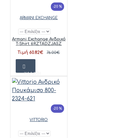
-20 %
ARMANI EXCHANGE
Armani Exchange Ανδρικό
T-Shirt 6RZTADZJA5Z
Τιμή 60.82€
76.00€
ΚΑΛΆΘΙ
-20 %
VITTORIO