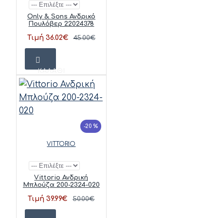
Only & Sons Ανδρικό
Πουλόβερ 22024378
Τιμή 36.02€
45.00€
ΚΑΛΆΘΙ
-20 %
VITTORIO
Vittorio Ανδρική
Μπλούζα 200-2324-020
Τιμή 39.99€
50.00€