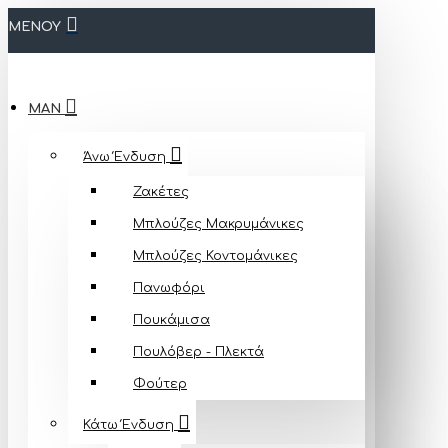
ΜΕΝΟΥ
MAN
Άνω Ένδυση
Ζακέτες
Μπλούζες Mακρυμάνικες
Μπλούζες Κοντομάνικες
Πανωφόρι
Πουκάμισα
Πουλόβερ - Πλεκτά
Φούτερ
Κάτω Ένδυση