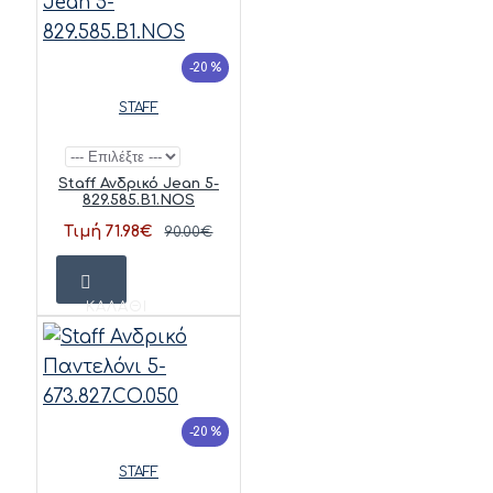
-20 %
STAFF
Staff Ανδρικό Jean 5-
829.585.B1.NOS
Τιμή 71.98€
90.00€
ΚΑΛΆΘΙ
-20 %
STAFF