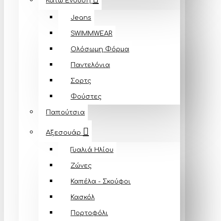
Κάτω Ένδυση
Jeans
SWIMMWEAR
Ολόσωμη Φόρμα
Παντελόνια
Σορτς
Φούστες
Παπούτσια
Αξεσουάρ
Γυαλιά Ηλίου
Ζώνες
Καπέλα - Σκούφοι
Κασκόλ
Πορτοφόλι