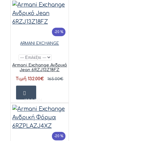
-20 %
ARMANI EXCHANGE
Armani Exchange Ανδρικό
Jean 6RZJ13Z18FZ
Τιμή 132.00€
165.00€
ΚΑΛΆΘΙ
-20 %