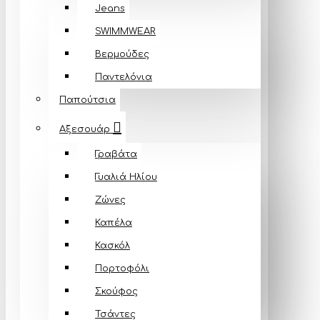
Jeans
SWIMMWEAR
Βερμούδες
Παντελόνια
Παπούτσια
Αξεσουάρ
Γραβάτα
Γυαλιά Ηλίου
Ζώνες
Καπέλα
Κασκόλ
Πορτοφόλι
Σκούφος
Τσάντες