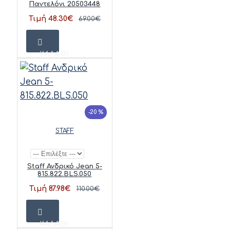
Παντελόνι 20503448
Τιμή 48.30€
69.00€
ΚΑΛΆΘΙ
-20 %
STAFF
Staff Ανδρικό Jean 5-
815.822.BLS.050
Τιμή 87.98€
110.00€
ΚΑΛΆΘΙ