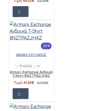
Τιμή 44.02€
55.00€
ΚΑΛΆΘΙ
-20 %
ARMANI EXCHANGE
Armani Exchange Ανδρικό
T-Shirt 8NZTPAZJH4Z
Τιμή 41.60€
52.00€
ΚΑΛΆΘΙ