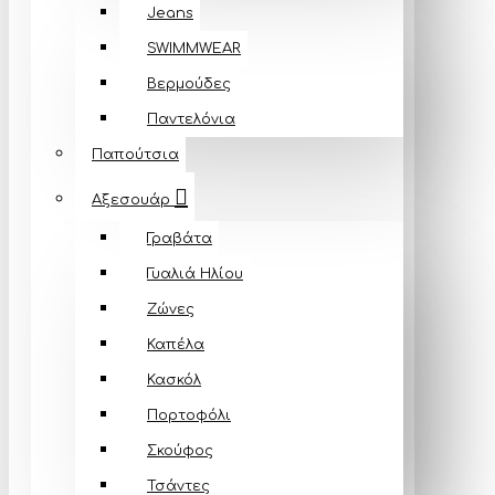
Jeans
SWIMMWEAR
Βερμούδες
Παντελόνια
Παπούτσια
Αξεσουάρ
Γραβάτα
Γυαλιά Ηλίου
Ζώνες
Καπέλα
Κασκόλ
Πορτοφόλι
Σκούφος
Τσάντες