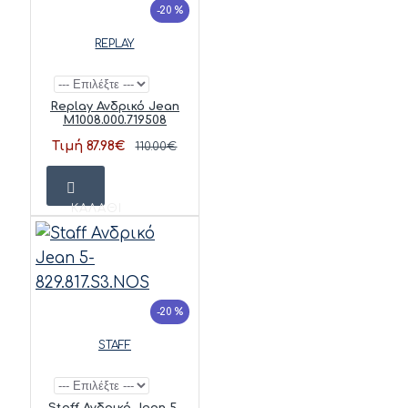
-20 %
REPLAY
Replay Ανδρικό Jean
M1008.000.719508
Τιμή 87.98€
110.00€
ΚΑΛΆΘΙ
-20 %
STAFF
Staff Ανδρικό Jean 5-