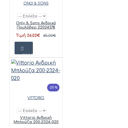
ONLY & SONS
Only & Sons Ανδρικό
Πουλόβερ 22024378
Τιμή 36.02€
45.00€
ΚΑΛΆΘΙ
-20 %
VITTORIO
Vittorio Ανδρική
Μπλούζα 200-2324-020