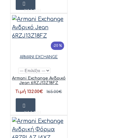
ΚΑΛΆΘΙ
-20 %
ARMANI EXCHANGE
Armani Exchange Ανδρικό
Jean 6RZJ13Z18FZ
Τιμή 132.00€
165.00€
ΚΑΛΆΘΙ