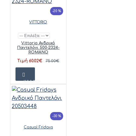
-20 %
VITTORIO
Vittorio Ανδρικό
Παντελόνι 500-2324-
ROMANO
Τιμή 60.02€
75.00€
ΚΑΛΆΘΙ
-30 %
Casual Fridays