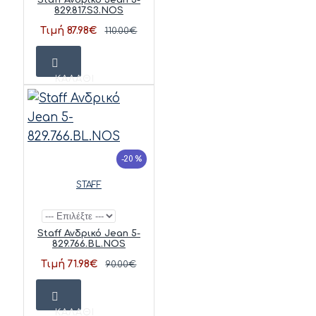
829.817.S3.NOS
Τιμή 87.98€
110.00€
ΚΑΛΆΘΙ
-20 %
STAFF
Staff Ανδρικό Jean 5-
829.766.BL.NOS
Τιμή 71.98€
90.00€
ΚΑΛΆΘΙ