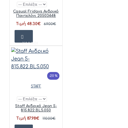
Casual Fridays Ανδρικό
Παντελόνι 20503448
Τιμή 48.30€
69.00€
ΚΑΛΆΘΙ
-20 %
STAFF
Staff Ανδρικό Jean 5-
815.822.BLS.050
Τιμή 87.98€
110.00€