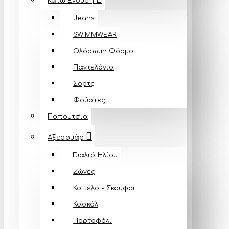
Κάτω Ένδυση
Jeans
SWIMMWEAR
Ολόσωμη Φόρμα
Παντελόνια
Σορτς
Φούστες
Παπούτσια
Αξεσουάρ
Γυαλιά Ηλίου
Ζώνες
Καπέλα - Σκούφοι
Κασκόλ
Πορτοφόλι