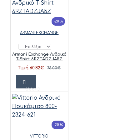
-20 %
ARMANI EXCHANGE
Armani Exchange Ανδρικό
T-Shirt 6RZTADZJA5Z
Τιμή 60.82€
76.00€
ΚΑΛΆΘΙ
-20 %
VITTORIO