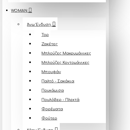
WOMAN
Άνω Ένδυση
Top
Ζακέτες
Μπλούζες Mακρυμάνικες
Μπλούζες Κοντομάνικες
Μπουφάν
Παλτό - Σακάκια
Πουκάμισα
Πουλόβερ - Πλεκτά
Φορέματα
Φούτερ