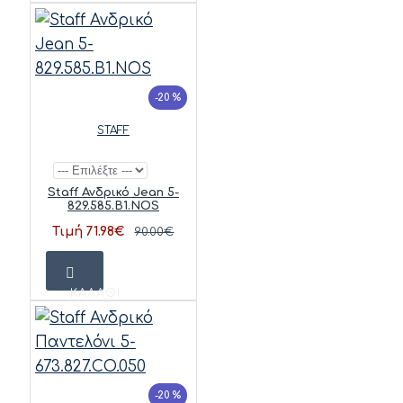
-20 %
STAFF
Staff Ανδρικό Jean 5-
829.585.B1.NOS
Τιμή 71.98€
90.00€
ΚΑΛΆΘΙ
-20 %