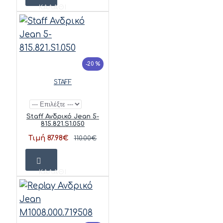
ΚΑΛΆΘΙ
-20 %
STAFF
Staff Ανδρικό Jean 5-
815.821.S1.050
Τιμή 87.98€
110.00€
ΚΑΛΆΘΙ