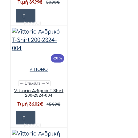
Τιμή 39.99€
50.00€
ΚΑΛΆΘΙ
-20 %
VITTORIO
Vittorio Ανδρικό T-Shirt
200-2324-004
Τιμή 36.02€
45.00€
ΚΑΛΆΘΙ