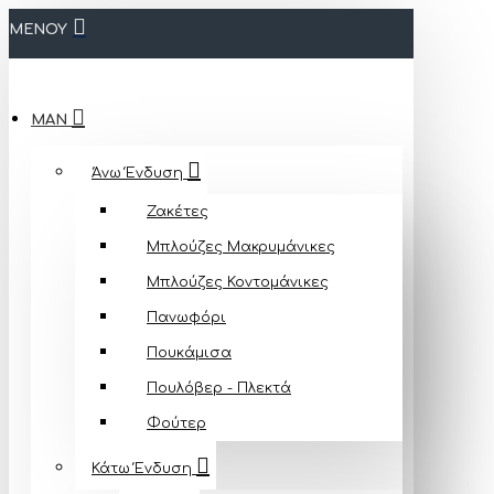
ΜΕΝΟΥ
MAN
Άνω Ένδυση
Ζακέτες
Μπλούζες Mακρυμάνικες
Μπλούζες Κοντομάνικες
Πανωφόρι
Πουκάμισα
Πουλόβερ - Πλεκτά
Φούτερ
Κάτω Ένδυση