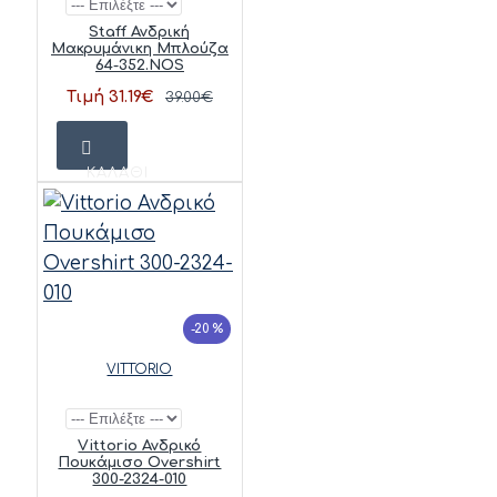
Staff Ανδρική
Μακρυμάνικη Μπλούζα
64-352.NOS
Τιμή 31.19€
39.00€
ΚΑΛΆΘΙ
-20 %
VITTORIO
Vittorio Ανδρικό
Πουκάμισο Overshirt
300-2324-010