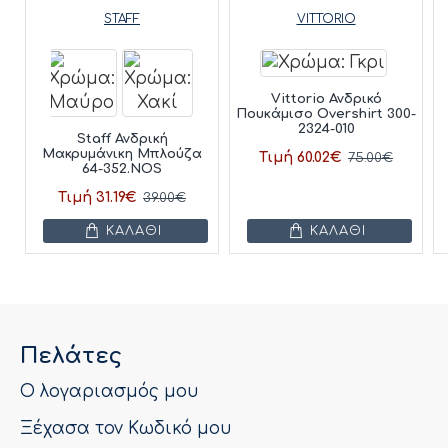
STAFF
VITTORIO
Vittorio Ανδρικό
Πουκάμισο Overshirt 300-
2324-010
Staff Ανδρική
Μακρυμάνικη Μπλούζα
Τιμή 60.02€
75.00€
64-352.NOS
Τιμή 31.19€
39.00€
ΚΑΛΆΘΙ
ΚΑΛΆΘΙ
Πελάτες
Ο λογαριασμός μου
Ξέχασα τον Κωδικό μου