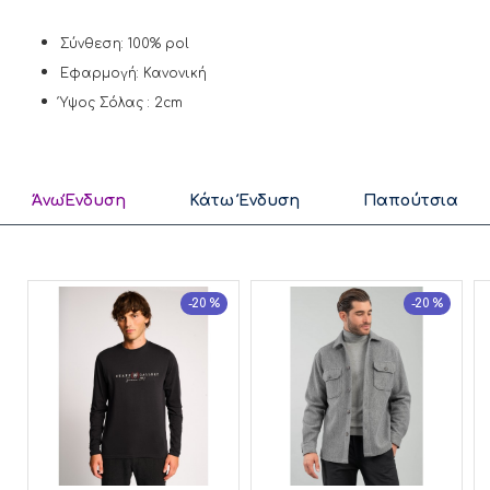
Σύνθεση: 100% pol
Εφαρμογή: Κανονική
Ύψος Σόλας : 2cm
ΆνωΈνδυση
Κάτω Ένδυση
Παπούτσια
-20 %
-20 %