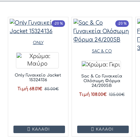
-20 %
-20 %
ONLY
SAC & CO
Only Γυναικείο Jacket
Sac & Co Γυναικεία
15324136
Ολόσωμη Φόρμα
24/200SB
Τιμή 68.01€
85.00€
Τιμή 108.00€
135.00€
ΚΑΛΆΘΙ
ΚΑΛΆΘΙ