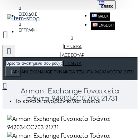
GREEK
ΕΙΣΟΔΟΣ
GREEK
ENGLISH
ΕΓΓΡΑΦΗ
ΓΥΝΑΙΚΑ
ΑΞΕΣΟΥΆΡ
ΤΣΆΝΤΑ
ARMANI EXCHANGE ΓΥΝΑΙΚΕΊΑ ΤΣΆΝΤΑ 942034CC703 21731
Armani Exchange Γυναικεία
Τσάντα 942034CC703 21731
Το καλάθι αγορών είναι άδειο!