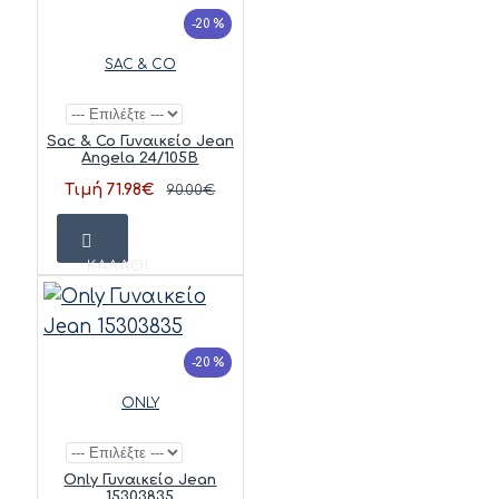
-20 %
SAC & CO
Sac & Co Γυναικείο Jean
Angela 24/105B
Τιμή 71.98€
90.00€
ΚΑΛΆΘΙ
-20 %
ONLY
Only Γυναικείο Jean
15303835