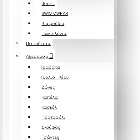
Jeans
SWIMMWEAR
Βερμούδες
Παντελόνια
Παπούτσια
Αξεσουάρ
Γραβάτα
Γυαλιά Ηλίου
Ζώνες
Καπέλα
Κασκόλ
Πορτοφόλι
Σκούφος
Τσάντες