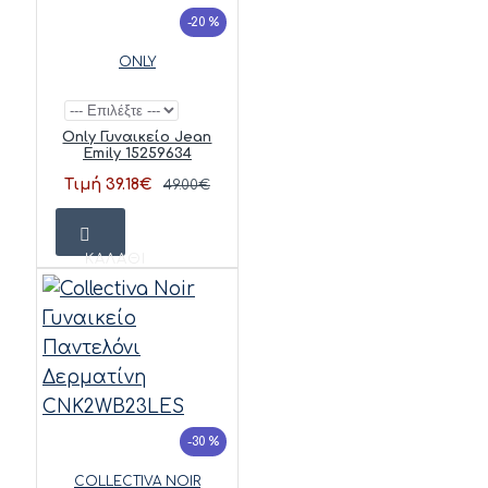
-20 %
ONLY
Only Γυναικείο Jean
Emily 15259634
Τιμή 39.18€
49.00€
ΚΑΛΆΘΙ
-30 %
COLLECTIVA NOIR