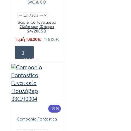
SAC & CO
Sac & Co Γυναικεία
Ολόσωμη Φόρμα
24/200SB
Τιμή 108.00€
135.00€
ΚΑΛΆΘΙ
-30 %
Compania Fantastica