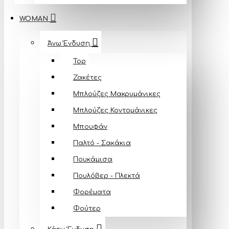
WOMAN
Άνω Ένδυση
Top
Ζακέτες
Μπλούζες Mακρυμάνικες
Μπλούζες Κοντομάνικες
Μπουφάν
Παλτό - Σακάκια
Πουκάμισα
Πουλόβερ - Πλεκτά
Φορέματα
Φούτερ