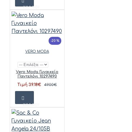
ΚΑΛΆΘΙ
-20 %
VERO MODA
Vero Moda Γυναικείο
Παντελόνι 10297490
Τιμή 39.18€
49.00€
ΚΑΛΆΘΙ