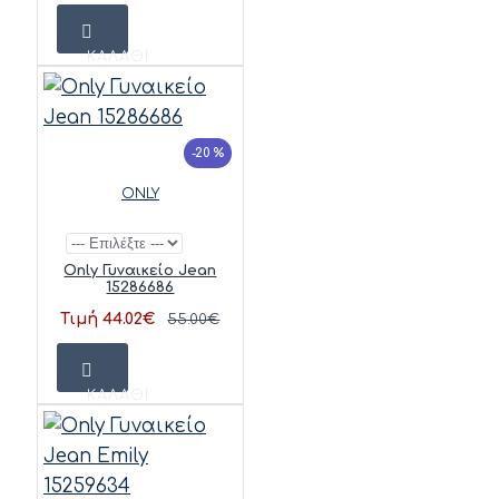
ΚΑΛΆΘΙ
-20 %
ONLY
Only Γυναικείο Jean
15286686
Τιμή 44.02€
55.00€
ΚΑΛΆΘΙ