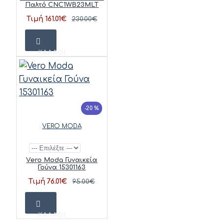
Παλτό CNC1WB23MLT
Τιμή 161.01€
230.00€
ΚΑΛΆΘΙ
-20 %
VERO MODA
Vero Moda Γυναικεία
Γούνα 15301163
Τιμή 76.01€
95.00€
ΚΑΛΆΘΙ