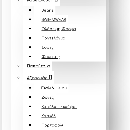
Κάτω Ένδυση
Jeans
SWIMMWEAR
Ολόσωμη Φόρμα
Παντελόνια
Σορτς
Φούστες
Παπούτσια
Αξεσουάρ
Γυαλιά Ηλίου
Ζώνες
Καπέλα - Σκούφοι
Κασκόλ
Πορτοφόλι