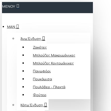
ΜΕΝΟΥ
MAN
Άνω Ένδυση
Ζακέτες
Μπλούζες Mακρυμάνικες
Μπλούζες Κοντομάνικες
Πανωφόρι
Πουκάμισα
Πουλόβερ - Πλεκτά
Φούτερ
Κάτω Ένδυση