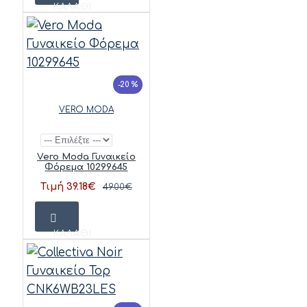
ΚΑΛΆΘΙ
-20 %
VERO MODA
Vero Moda Γυναικείο
Φόρεμα 10299645
Τιμή 39.18€
49.00€
ΚΑΛΆΘΙ