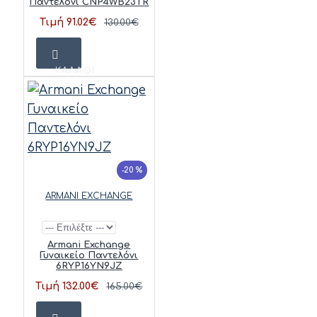
Παντελόνι CNP4WB23TR
Τιμή 91.02€
130.00€
ΚΑΛΆΘΙ
-20 %
ARMANI EXCHANGE
Armani Exchange
Γυναικείο Παντελόνι
6RYP16YN9JZ
Τιμή 132.00€
165.00€