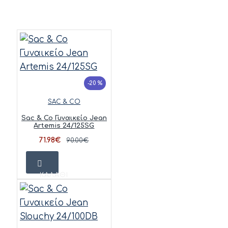
-20 %
SAC & CO
Sac & Co Γυναικείο Jean
Artemis 24/125SG
71.98€
90.00€
ΚΑΛΆΘΙ