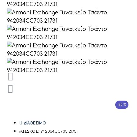
-20 %
ΔΙΑΘΕΣΙΜΟ
ΚΩΔΙΚΟΣ:
942034CC703 21731