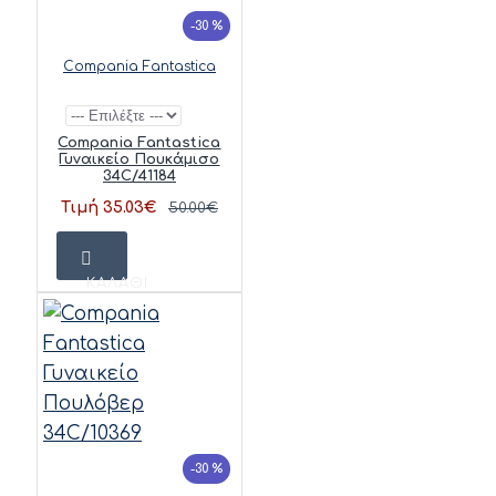
-30 %
Compania Fantastica
Compania Fantastica
Γυναικείο Πουκάμισο
34C/41184
Τιμή 35.03€
50.00€
ΚΑΛΆΘΙ
-30 %