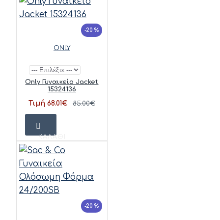
-20 %
ONLY
Only Γυναικείο Jacket
15324136
Τιμή 68.01€
85.00€
ΚΑΛΆΘΙ
-20 %