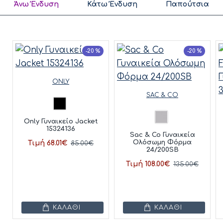
Άνω Ένδυση
Κάτω Ένδυση
Παπούτσια
-20 %
-20 %
ONLY
SAC & CO
Only Γυναικείο Jacket
15324136
Sac & Co Γυναικεία
Ολόσωμη Φόρμα
Τιμή 68.01€
85.00€
24/200SB
Τιμή 108.00€
135.00€
ΚΑΛΆΘΙ
ΚΑΛΆΘΙ