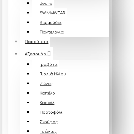
Jeans
SWIMMWEAR
Βερμούδες
Παντελόνια
Παπούτσια
Αξεσουάρ
Γραβάτα
Γυαλιά Ηλίου
Ζώνες
Καπέλα
Κασκόλ
Πορτοφόλι
Σκούφος
Τσάντες