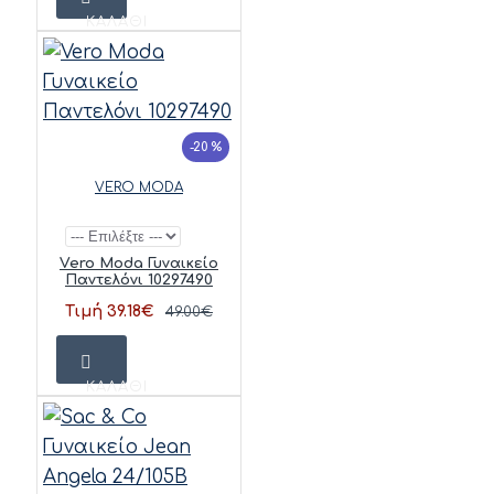
ΚΑΛΆΘΙ
-20 %
VERO MODA
Vero Moda Γυναικείο
Παντελόνι 10297490
Τιμή 39.18€
49.00€
ΚΑΛΆΘΙ