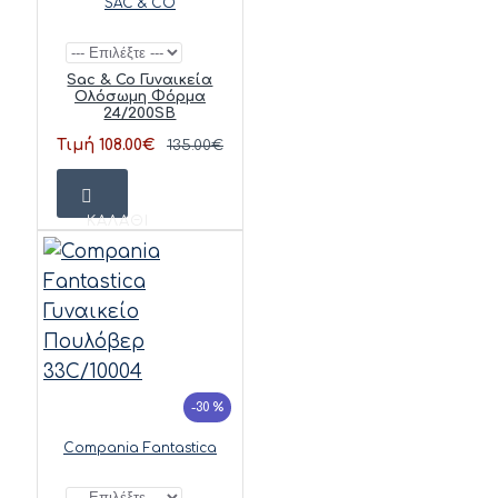
SAC & CO
Sac & Co Γυναικεία
Ολόσωμη Φόρμα
24/200SB
Τιμή 108.00€
135.00€
ΚΑΛΆΘΙ
-30 %
Compania Fantastica