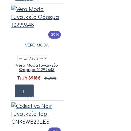
ΚΑΛΆΘΙ
-20 %
VERO MODA
Vero Moda Γυναικείο
Φόρεμα 10299645
Τιμή 39.18€
49.00€
ΚΑΛΆΘΙ