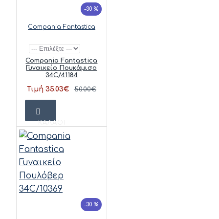
-30 %
Compania Fantastica
Compania Fantastica
Γυναικείο Πουκάμισο
34C/41184
Τιμή 35.03€
50.00€
ΚΑΛΆΘΙ
-30 %