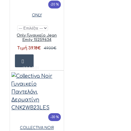
-20 %
ONLY
Only Γυναικείο Jean
Emily 15259634
Τιμή 39.18€
49.00€
ΚΑΛΆΘΙ
-30 %
COLLECTIVA NOIR