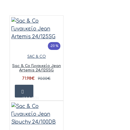
-20 %
SAC & CO
Sac & Co Γυναικείο Jean
Artemis 24/125SG
71.98€
90.00€
ΚΑΛΆΘΙ