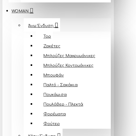
WOMAN
Άνω Ένδυση
Top
Ζακέτες
Μπλούζες Mακρυμάνικες
Μπλούζες Κοντομάνικες
Μπουφάν
Παλτό - Σακάκια
Πουκάμισα
Πουλόβερ - Πλεκτά
Φορέματα
Φούτερ