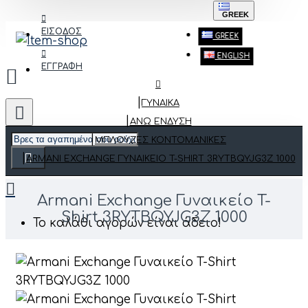
GREEK
ΕΙΣΟΔΟΣ
GREEK
ENGLISH
ΕΓΓΡΑΦΗ
ΓΥΝΑΙΚΑ
ΆΝΩ ΈΝΔΥΣΗ
ΜΠΛΟΎΖΕΣ ΚΟΝΤΟΜΆΝΙΚΕΣ
ARMANI EXCHANGE ΓΥΝΑΙΚΕΊΟ T-SHIRT 3RYTBQYJG3Z 1000
Armani Exchange Γυναικείο T-
Shirt 3RYTBQYJG3Z 1000
Το καλάθι αγορών είναι άδειο!