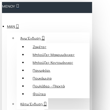
ΜΕΝΟΥ
MAN
Άνω Ένδυση
Ζακέτες
Μπλούζες Mακρυμάνικες
Μπλούζες Κοντομάνικες
Πανωφόρι
Πουκάμισα
Πουλόβερ - Πλεκτά
Φούτερ
Κάτω Ένδυση