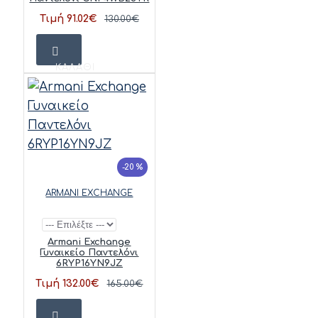
Τιμή 91.02€
130.00€
ΚΑΛΆΘΙ
-20 %
ARMANI EXCHANGE
Armani Exchange
Γυναικείο Παντελόνι
6RYP16YN9JZ
Τιμή 132.00€
165.00€