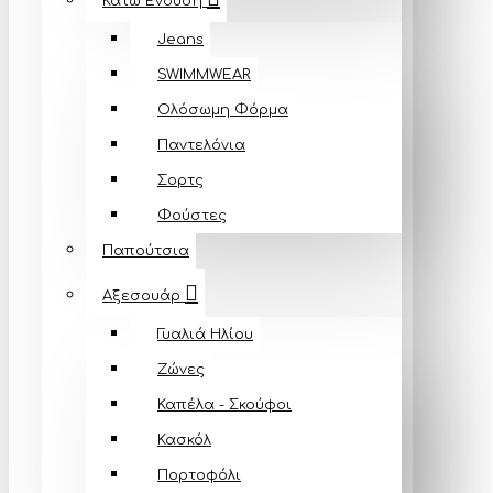
Κάτω Ένδυση
Jeans
SWIMMWEAR
Ολόσωμη Φόρμα
Παντελόνια
Σορτς
Φούστες
Παπούτσια
Αξεσουάρ
Γυαλιά Ηλίου
Ζώνες
Καπέλα - Σκούφοι
Κασκόλ
Πορτοφόλι