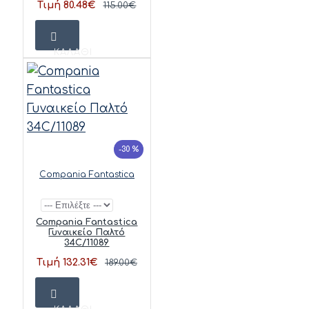
Τιμή 80.48€
115.00€
ΚΑΛΆΘΙ
-30 %
Compania Fantastica
Compania Fantastica
Γυναικείο Παλτό
34C/11089
Τιμή 132.31€
189.00€