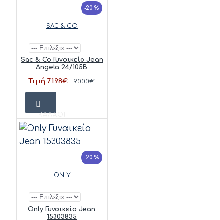
-20 %
SAC & CO
Sac & Co Γυναικείο Jean
Angela 24/105B
Τιμή 71.98€
90.00€
ΚΑΛΆΘΙ
-20 %
ONLY
Only Γυναικείο Jean
15303835