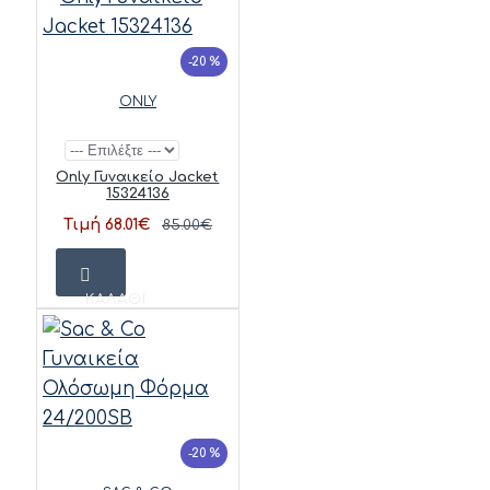
-20 %
ONLY
Only Γυναικείο Jacket
15324136
Τιμή 68.01€
85.00€
ΚΑΛΆΘΙ
-20 %