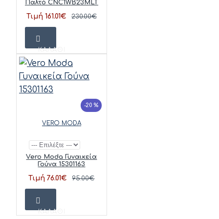
Παλτό CNC1WB23MLT
Τιμή 161.01€
230.00€
ΚΑΛΆΘΙ
-20 %
VERO MODA
Vero Moda Γυναικεία
Γούνα 15301163
Τιμή 76.01€
95.00€
ΚΑΛΆΘΙ