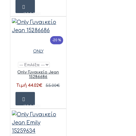
ΚΑΛΆΘΙ
-20 %
ONLY
Only Γυναικείο Jean
15286686
Τιμή 44.02€
55.00€
ΚΑΛΆΘΙ