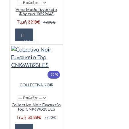
Vero Moda Γυναικείο
Φόρεμα 10299645
Τιμή 39.18€
49.00€
ΚΑΛΆΘΙ
-30 %
COLLECTIVA NOIR
Collectiva Noir Γυναικείο
Top CNK6WB23LES
Τιμή 53.88€
77.00€