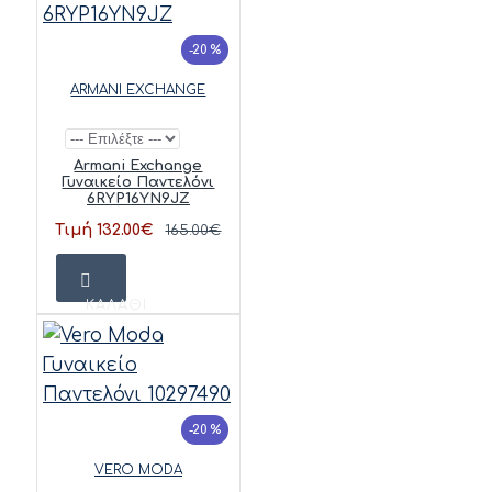
-20 %
ARMANI EXCHANGE
Armani Exchange
Γυναικείο Παντελόνι
6RYP16YN9JZ
Τιμή 132.00€
165.00€
ΚΑΛΆΘΙ
-20 %
VERO MODA