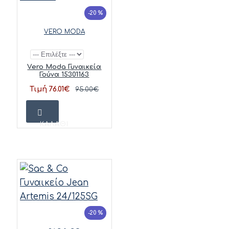
-20 %
VERO MODA
Vero Moda Γυναικεία
Γούνα 15301163
Τιμή 76.01€
95.00€
ΚΑΛΆΘΙ
-20 %