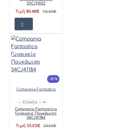
33C/11022
Τιμή 80.48€
115.00€
ΚΑΛΆΘΙ
-30 %
Compania Fantastica
Compania Fantastica
Γυναικείο Πουκάμισο
34C/41184
Τιμή 35.03€
50.00€