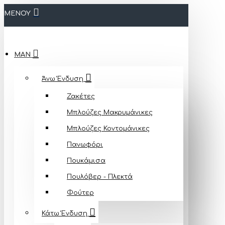
ΜΕΝΟΥ
MAN
Άνω Ένδυση
Ζακέτες
Μπλούζες Mακρυμάνικες
Μπλούζες Κοντομάνικες
Πανωφόρι
Πουκάμισα
Πουλόβερ - Πλεκτά
Φούτερ
Κάτω Ένδυση