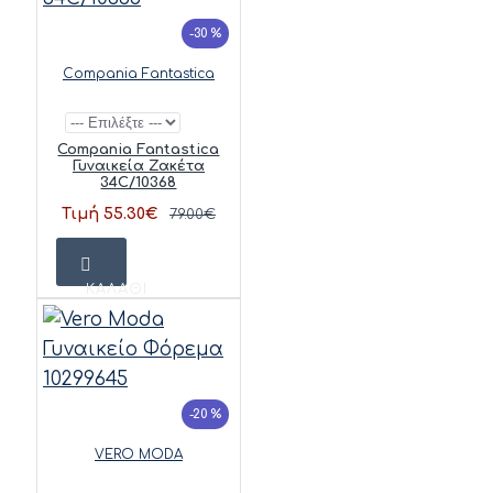
-30 %
Compania Fantastica
Compania Fantastica
Γυναικεία Ζακέτα
34C/10368
Τιμή 55.30€
79.00€
ΚΑΛΆΘΙ
-20 %
VERO MODA