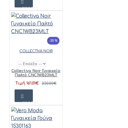
ΚΑΛΆΘΙ
-30 %
COLLECTIVA NOIR
Collectiva Noir Γυναικείο
Παλτό CNC1WB23MLT
Τιμή 161.01€
230.00€
ΚΑΛΆΘΙ