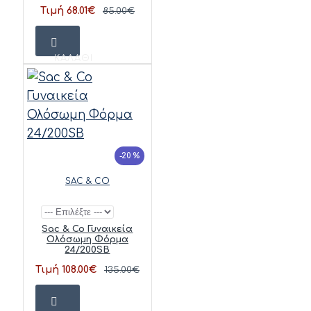
Τιμή 68.01€
85.00€
ΚΑΛΆΘΙ
-20 %
SAC & CO
Sac & Co Γυναικεία
Ολόσωμη Φόρμα
24/200SB
Τιμή 108.00€
135.00€