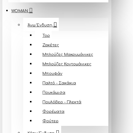
WOMAN
Άνω Ένδυση
Top
Ζακέτες
Μπλούζες Mακρυμάνικες
Μπλούζες Κοντομάνικες
Μπουφάν
Παλτό - Σακάκια
Πουκάμισα
Πουλόβερ - Πλεκτά
Φορέματα
Φούτερ