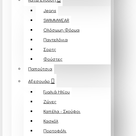
Κάτω Ένδυση
Jeans
SWIMMWEAR
Ολόσωμη Φόρμα
Παντελόνια
Σορτς
Φούστες
Παπούτσια
Αξεσουάρ
Γυαλιά Ηλίου
Ζώνες
Καπέλα - Σκούφοι
Κασκόλ
Πορτοφόλι