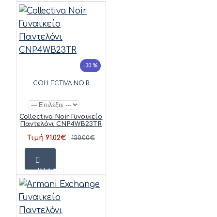
-30 %
COLLECTIVA NOIR
Collectiva Noir Γυναικείο
Παντελόνι CNP4WB23TR
Τιμή 91.02€
130.00€
ΚΑΛΆΘΙ