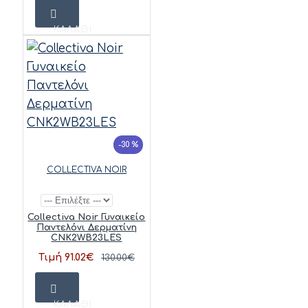
ΚΑΛΆΘΙ
-30 %
COLLECTIVA NOIR
Collectiva Noir Γυναικείο
Παντελόνι Δερματίνη
CNK2WB23LES
Τιμή 91.02€
130.00€
ΚΑΛΆΘΙ