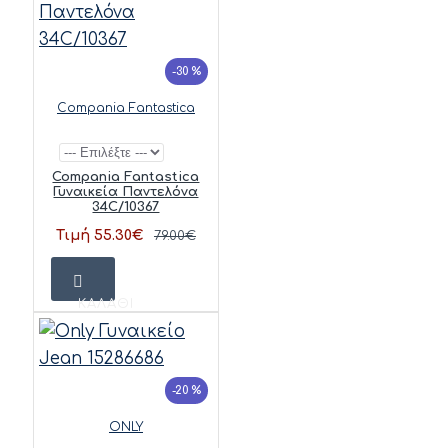
-30 %
Compania Fantastica
Compania Fantastica
Γυναικεία Παντελόνα
34C/10367
Τιμή 55.30€
79.00€
ΚΑΛΆΘΙ
-20 %
ONLY