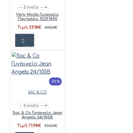
Vero Moda Γυναικείο
Παντελόνι 10297490
Τιμή 39.18€
49.00€
ΚΑΛΆΘΙ
-20 %
SAC & CO
Sac & Co Γυναικείο Jean
Angela 24/105B
Τιμή 71.98€
90.00€