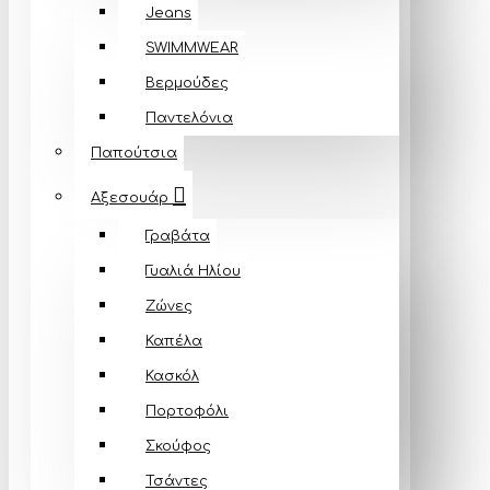
Jeans
SWIMMWEAR
Βερμούδες
Παντελόνια
Παπούτσια
Αξεσουάρ
Γραβάτα
Γυαλιά Ηλίου
Ζώνες
Καπέλα
Κασκόλ
Πορτοφόλι
Σκούφος
Τσάντες