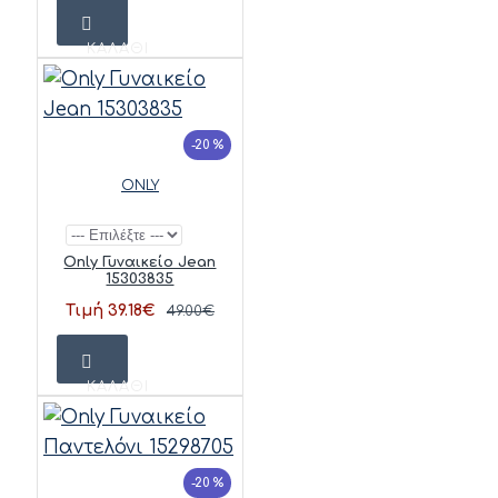
ΚΑΛΆΘΙ
-20 %
ONLY
Only Γυναικείο Jean
15303835
Τιμή 39.18€
49.00€
ΚΑΛΆΘΙ
-20 %