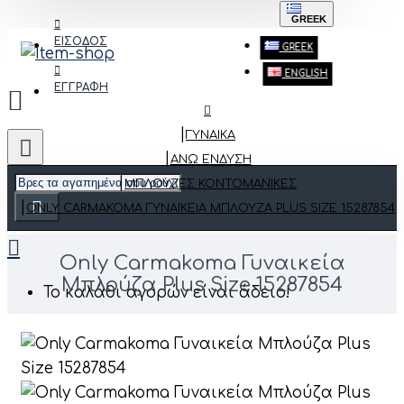
GREEK
ΕΙΣΟΔΟΣ
GREEK
ENGLISH
ΕΓΓΡΑΦΗ
ΓΥΝΑΙΚΑ
ΆΝΩ ΈΝΔΥΣΗ
ΜΠΛΟΎΖΕΣ ΚΟΝΤΟΜΆΝΙΚΕΣ
ONLY CARMAKOMA ΓΥΝΑΙΚΕΊΑ ΜΠΛΟΎΖΑ PLUS SIZE 15287854
Only Carmakoma Γυναικεία
Μπλούζα Plus Size 15287854
Το καλάθι αγορών είναι άδειο!