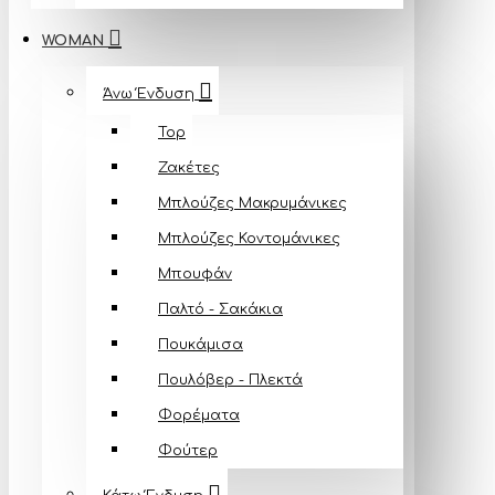
WOMAN
Άνω Ένδυση
Top
Ζακέτες
Μπλούζες Mακρυμάνικες
Μπλούζες Κοντομάνικες
Μπουφάν
Παλτό - Σακάκια
Πουκάμισα
Πουλόβερ - Πλεκτά
Φορέματα
Φούτερ