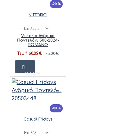
-20 %
VITTORIO
Vittorio Ανδρικό
Παντελόνι 500-2324-
ROMANO
Τιμή 60.02€
75.00€
ΚΑΛΆΘΙ
-30 %
Casual Fridays