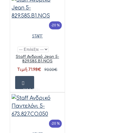
-20 %
STAFF
Staff Ανδρικό Jean 5-
829.585.B1.NOS
Τιμή 71.98€
90.00€
ΚΑΛΆΘΙ
-20 %