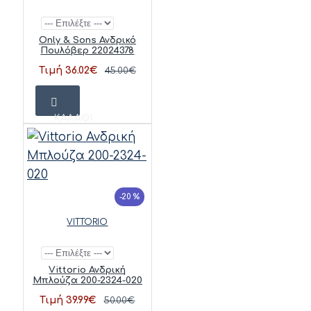
Only & Sons Ανδρικό
Πουλόβερ 22024378
Τιμή 36.02€
45.00€
ΚΑΛΆΘΙ
-20 %
VITTORIO
Vittorio Ανδρική
Μπλούζα 200-2324-020
Τιμή 39.99€
50.00€