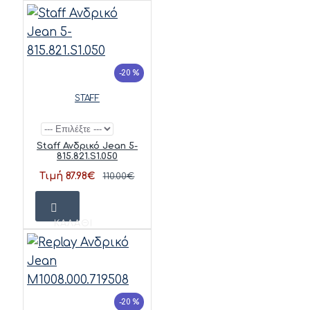
-20 %
STAFF
Staff Ανδρικό Jean 5-
815.821.S1.050
Τιμή 87.98€
110.00€
ΚΑΛΆΘΙ
-20 %