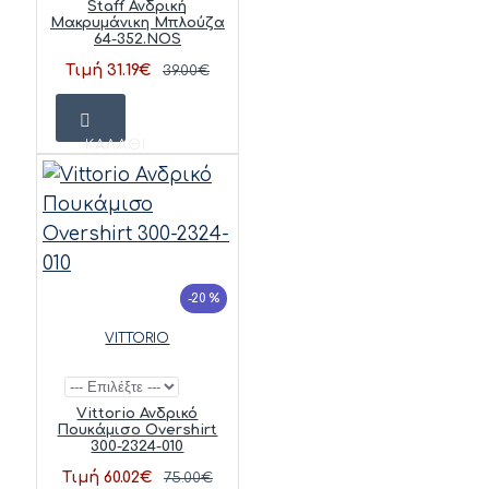
Staff Ανδρική
Μακρυμάνικη Μπλούζα
64-352.NOS
Τιμή 31.19€
39.00€
ΚΑΛΆΘΙ
-20 %
VITTORIO
Vittorio Ανδρικό
Πουκάμισο Overshirt
300-2324-010
Τιμή 60.02€
75.00€