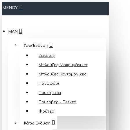
ΜΕΝΟΥ
MAN
Άνω Ένδυση
Ζακέτες
Μπλούζες Mακρυμάνικες
Μπλούζες Κοντομάνικες
Πανωφόρι
Πουκάμισα
Πουλόβερ - Πλεκτά
Φούτερ
Κάτω Ένδυση