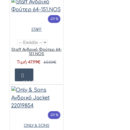
-20 %
STAFF
Staff Ανδρικό Φούτερ 64-
151.NOS
Τιμή 47.99€
60.00€
ΚΑΛΆΘΙ
-20 %
ONLY & SONS