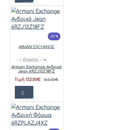
ΚΑΛΆΘΙ
-20 %
ARMANI EXCHANGE
Armani Exchange Ανδρικό
Jean 6RZJ13Z18FZ
Τιμή 132.00€
165.00€
ΚΑΛΆΘΙ