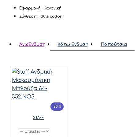
Εφαρμογή : Κανονική
Σύνθεση : 100% cotton
ΆνωΈνδυση
Κάτω Ένδυση
Παπούτσια
-20 %
STAFF