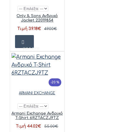
Only & Sons Ανδρικό
Jacket 22019854
Τιμή 39.18€
49.00€
ΚΑΛΆΘΙ
-20 %
ARMANI EXCHANGE
Armani Exchange Ανδρικό
T-Shirt 6RZTACZJ9TZ
Τιμή 44.02€
55.00€