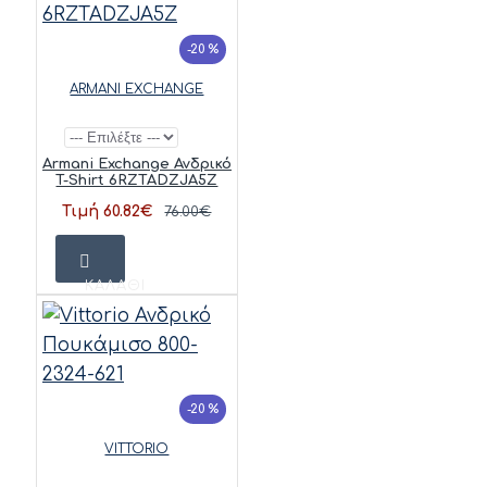
-20 %
ARMANI EXCHANGE
Armani Exchange Ανδρικό
T-Shirt 6RZTADZJA5Z
Τιμή 60.82€
76.00€
ΚΑΛΆΘΙ
-20 %
VITTORIO