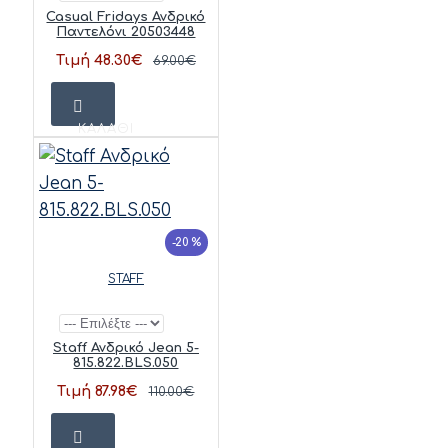
Casual Fridays Ανδρικό
Παντελόνι 20503448
Τιμή 48.30€
69.00€
ΚΑΛΆΘΙ
-20 %
STAFF
Staff Ανδρικό Jean 5-
815.822.BLS.050
Τιμή 87.98€
110.00€