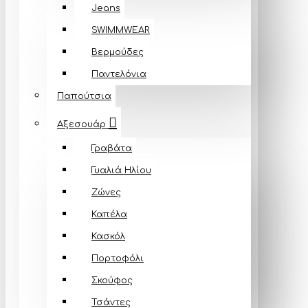
Jeans
SWIMMWEAR
Βερμούδες
Παντελόνια
Παπούτσια
Αξεσουάρ
Γραβάτα
Γυαλιά Ηλίου
Ζώνες
Καπέλα
Κασκόλ
Πορτοφόλι
Σκούφος
Τσάντες