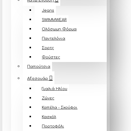
Κάτω Ένδυση
Jeans
SWIMMWEAR
Ολόσωμη Φόρμα
Παντελόνια
Σορτς
Φούστες
Παπούτσια
Αξεσουάρ
Γυαλιά Ηλίου
Ζώνες
Καπέλα - Σκούφοι
Κασκόλ
Πορτοφόλι