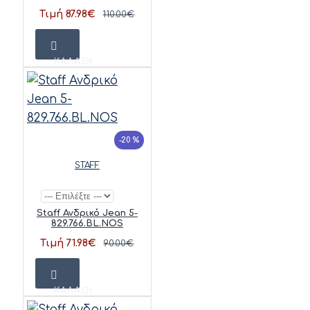
Τιμή 87.98€
110.00€
ΚΑΛΆΘΙ
-20 %
STAFF
Staff Ανδρικό Jean 5-
829.766.BL.NOS
Τιμή 71.98€
90.00€
ΚΑΛΆΘΙ