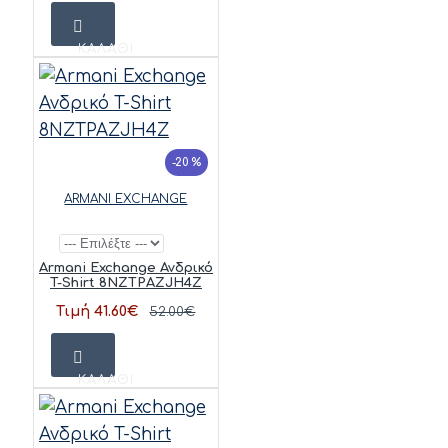
ΚΑΛΆΘΙ
-20 %
ARMANI EXCHANGE
Armani Exchange Ανδρικό
T-Shirt 8NZTPAZJH4Z
Τιμή 41.60€
52.00€
ΚΑΛΆΘΙ