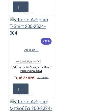
ΚΑΛΆΘΙ
-20 %
VITTORIO
Vittorio Ανδρικό T-Shirt
200-2324-004
Τιμή 36.02€
45.00€
ΚΑΛΆΘΙ