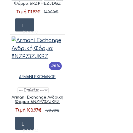
Φόρμα 6RZPHEZJDGZ
Τιμή 111.97€
140.00€
ΚΑΛΆΘΙ
-20 %
ARMANI EXCHANGE
Armani Exchange Ανδρική
Φόρμα 8NZP73ZJKRZ
Τιμή 103.97€
130.00€
ΚΑΛΆΘΙ