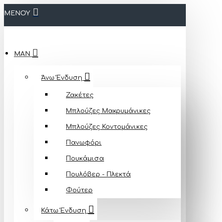
ΜΕΝΟΥ
MAN
Άνω Ένδυση
Ζακέτες
Μπλούζες Mακρυμάνικες
Μπλούζες Κοντομάνικες
Πανωφόρι
Πουκάμισα
Πουλόβερ - Πλεκτά
Φούτερ
Κάτω Ένδυση