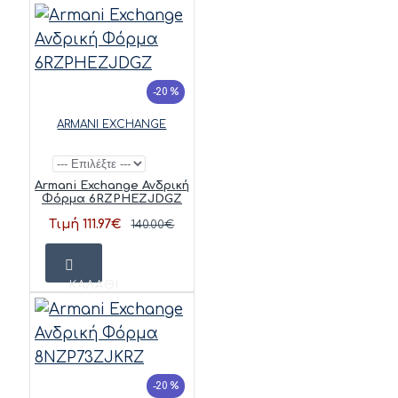
-20 %
ARMANI EXCHANGE
Armani Exchange Ανδρική
Φόρμα 6RZPHEZJDGZ
Τιμή 111.97€
140.00€
ΚΑΛΆΘΙ
-20 %