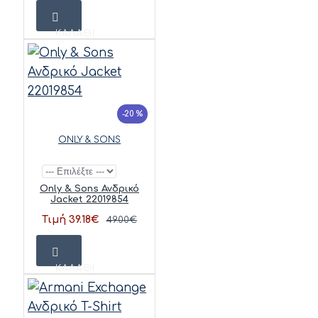
ΚΑΛΆΘΙ
-20 %
ONLY & SONS
Only & Sons Ανδρικό
Jacket 22019854
Τιμή 39.18€
49.00€
ΚΑΛΆΘΙ