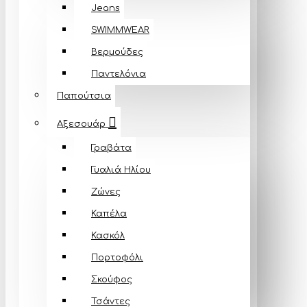
Jeans
SWIMMWEAR
Βερμούδες
Παντελόνια
Παπούτσια
Αξεσουάρ
Γραβάτα
Γυαλιά Ηλίου
Ζώνες
Καπέλα
Κασκόλ
Πορτοφόλι
Σκούφος
Τσάντες