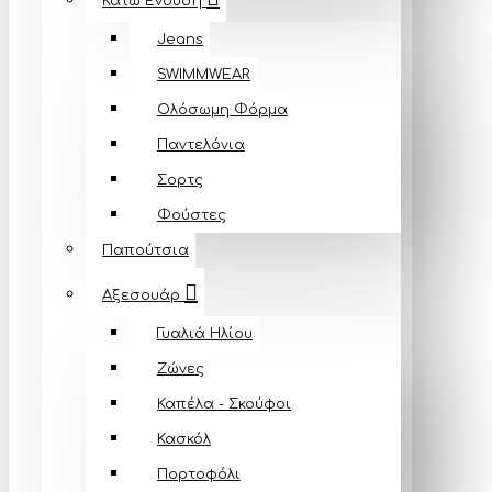
Κάτω Ένδυση
Jeans
SWIMMWEAR
Ολόσωμη Φόρμα
Παντελόνια
Σορτς
Φούστες
Παπούτσια
Αξεσουάρ
Γυαλιά Ηλίου
Ζώνες
Καπέλα - Σκούφοι
Κασκόλ
Πορτοφόλι