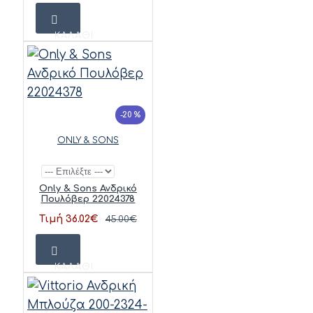
ΚΑΛΆΘΙ
-20 %
ONLY & SONS
Only & Sons Ανδρικό
Πουλόβερ 22024378
Τιμή 36.02€
45.00€
ΚΑΛΆΘΙ