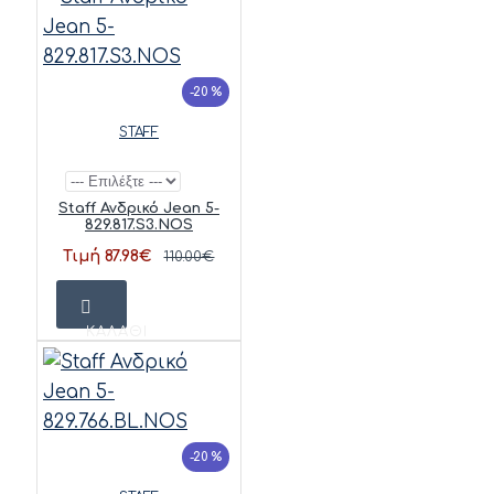
-20 %
STAFF
Staff Ανδρικό Jean 5-
829.817.S3.NOS
Τιμή 87.98€
110.00€
ΚΑΛΆΘΙ
-20 %