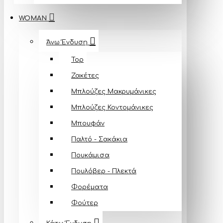
WOMAN
Άνω Ένδυση
Top
Ζακέτες
Μπλούζες Mακρυμάνικες
Μπλούζες Κοντομάνικες
Μπουφάν
Παλτό - Σακάκια
Πουκάμισα
Πουλόβερ - Πλεκτά
Φορέματα
Φούτερ