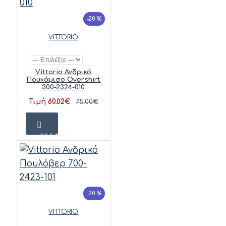
-20 %
VITTORIO
Vittorio Ανδρικό
Πουκάμισο Overshirt
300-2324-010
Τιμή 60.02€
75.00€
ΚΑΛΆΘΙ
-20 %
VITTORIO