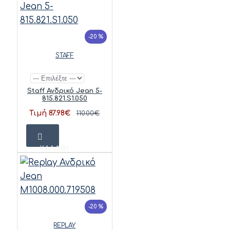
-20 %
STAFF
Staff Ανδρικό Jean 5-
815.821.S1.050
Τιμή 87.98€
110.00€
ΚΑΛΆΘΙ
-20 %
REPLAY