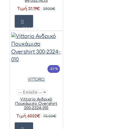
64-352.NOS
Τιμή 31.19€
39.00€
ΚΑΛΆΘΙ
-20 %
VITTORIO
Vittorio Ανδρικό
Πουκάμισο Overshirt
300-2324-010
Τιμή 60.02€
75.00€