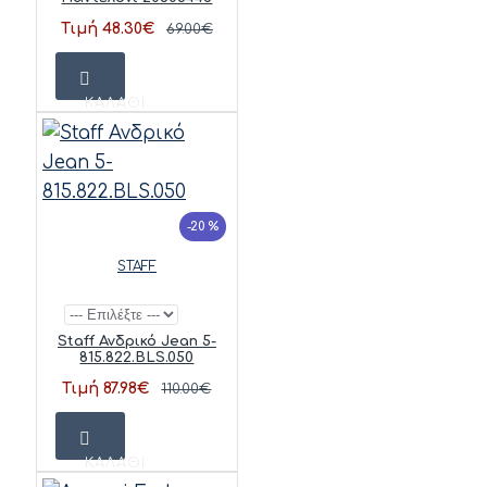
Τιμή 48.30€
69.00€
ΚΑΛΆΘΙ
-20 %
STAFF
Staff Ανδρικό Jean 5-
815.822.BLS.050
Τιμή 87.98€
110.00€
ΚΑΛΆΘΙ