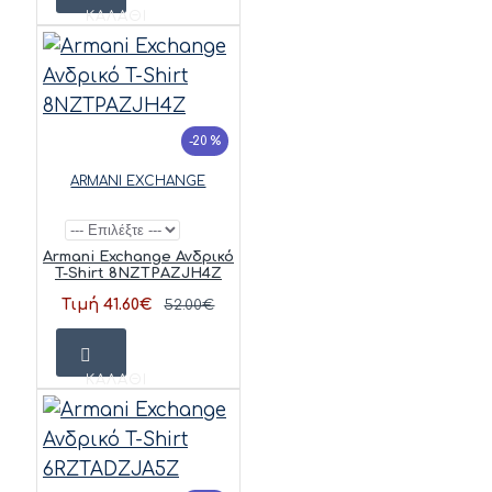
ΚΑΛΆΘΙ
-20 %
ARMANI EXCHANGE
Armani Exchange Ανδρικό
T-Shirt 8NZTPAZJH4Z
Τιμή 41.60€
52.00€
ΚΑΛΆΘΙ