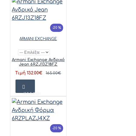
-20 %
ARMANI EXCHANGE
Armani Exchange Ανδρικό
Jean 6RZJ13Z18FZ
Τιμή 132.00€
165.00€
ΚΑΛΆΘΙ
-20 %