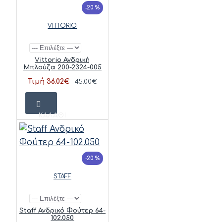
-20 %
VITTORIO
Vittorio Ανδρική
Μπλούζα 200-2324-005
Τιμή 36.02€
45.00€
ΚΑΛΆΘΙ
-20 %
STAFF
Staff Ανδρικό Φούτερ 64-
102.050