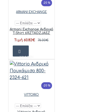
-20 %
ARMANI EXCHANGE
Armani Exchange Ανδρικό
T-Shirt 6RZTADZJA5Z
Τιμή 60.82€
76.00€
ΚΑΛΆΘΙ
-20 %
VITTORIO
Vittorio Ανδρικό