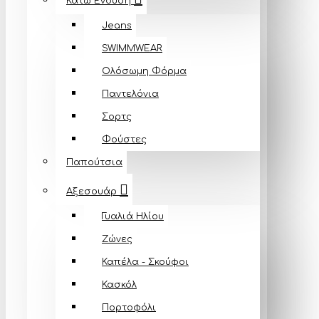
Κάτω Ένδυση
Jeans
SWIMMWEAR
Ολόσωμη Φόρμα
Παντελόνια
Σορτς
Φούστες
Παπούτσια
Αξεσουάρ
Γυαλιά Ηλίου
Ζώνες
Καπέλα - Σκούφοι
Κασκόλ
Πορτοφόλι