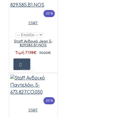
-20 %
STAFF
Staff Ανδρικό Jean 5-
829.585.B1.NOS
Τιμή 71.98€
90.00€
ΚΑΛΆΘΙ
-20 %
STAFF