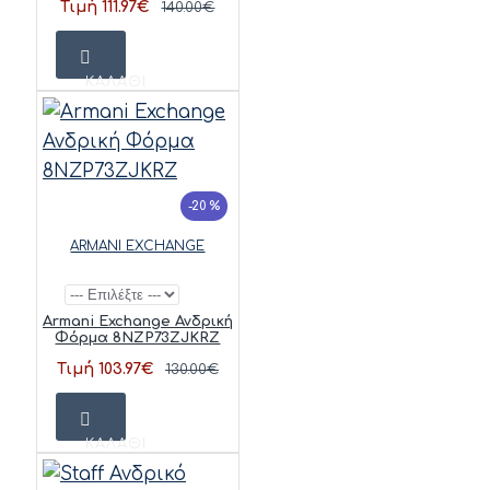
Τιμή 111.97€
140.00€
ΚΑΛΆΘΙ
-20 %
ARMANI EXCHANGE
Armani Exchange Ανδρική
Φόρμα 8NZP73ZJKRZ
Τιμή 103.97€
130.00€
ΚΑΛΆΘΙ