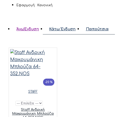
Εφαρμογή : Κανονική
ΆνωΈνδυση
Κάτω Ένδυση
Παπούτσια
-20 %
STAFF
Staff Ανδρική
Μακρυμάνικη Μπλούζα