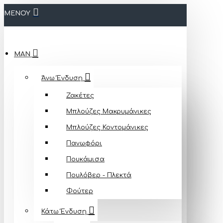
ΜΕΝΟΥ
MAN
Άνω Ένδυση
Ζακέτες
Μπλούζες Mακρυμάνικες
Μπλούζες Κοντομάνικες
Πανωφόρι
Πουκάμισα
Πουλόβερ - Πλεκτά
Φούτερ
Κάτω Ένδυση