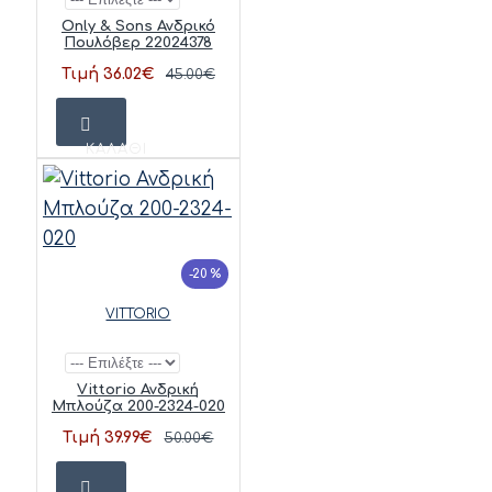
Only & Sons Ανδρικό
Πουλόβερ 22024378
Τιμή 36.02€
45.00€
ΚΑΛΆΘΙ
-20 %
VITTORIO
Vittorio Ανδρική
Μπλούζα 200-2324-020
Τιμή 39.99€
50.00€