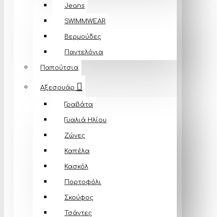
Jeans
SWIMMWEAR
Βερμούδες
Παντελόνια
Παπούτσια
Αξεσουάρ
Γραβάτα
Γυαλιά Ηλίου
Ζώνες
Καπέλα
Κασκόλ
Πορτοφόλι
Σκούφος
Τσάντες