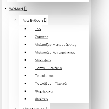
WOMAN
Άνω Ένδυση
Top
Ζακέτες
Μπλούζες Mακρυμάνικες
Μπλούζες Κοντομάνικες
Μπουφάν
Παλτό - Σακάκια
Πουκάμισα
Πουλόβερ - Πλεκτά
Φορέματα
Φούτερ