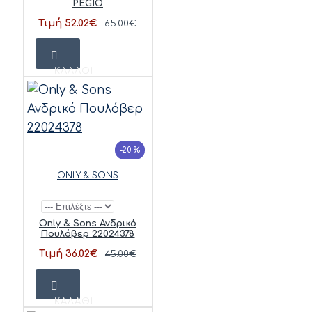
PEGIO
Τιμή 52.02€
65.00€
ΚΑΛΆΘΙ
-20 %
ONLY & SONS
Only & Sons Ανδρικό
Πουλόβερ 22024378
Τιμή 36.02€
45.00€
ΚΑΛΆΘΙ