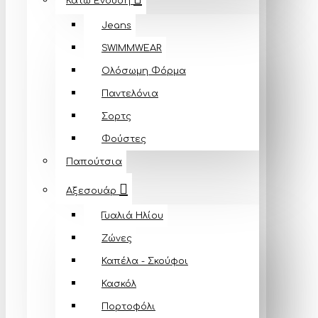
Κάτω Ένδυση
Jeans
SWIMMWEAR
Ολόσωμη Φόρμα
Παντελόνια
Σορτς
Φούστες
Παπούτσια
Αξεσουάρ
Γυαλιά Ηλίου
Ζώνες
Καπέλα - Σκούφοι
Κασκόλ
Πορτοφόλι