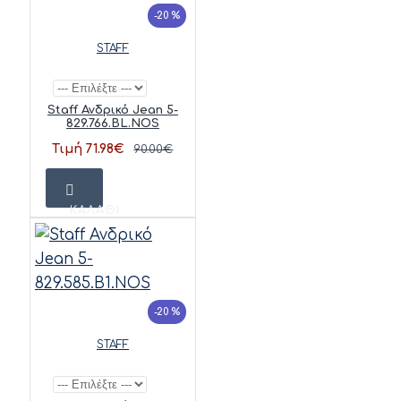
-20 %
STAFF
Staff Ανδρικό Jean 5-
829.766.BL.NOS
Τιμή 71.98€
90.00€
ΚΑΛΆΘΙ
-20 %
STAFF