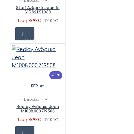
Staff Ανδρικό Jean 5-
815.821.S1.050
Τιμή 87.98€
110.00€
ΚΑΛΆΘΙ
-20 %
REPLAY
Replay Ανδρικό Jean
M1008.000.719508
Τιμή 87.98€
110.00€