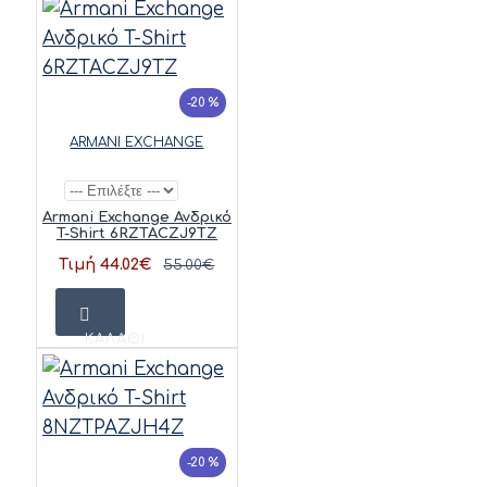
-20 %
ARMANI EXCHANGE
Armani Exchange Ανδρικό
T-Shirt 6RZTACZJ9TZ
Τιμή 44.02€
55.00€
ΚΑΛΆΘΙ
-20 %