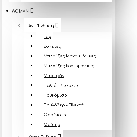
WOMAN
Άνω Ένδυση
Top
Ζακέτες
Μπλούζες Mακρυμάνικες
Μπλούζες Κοντομάνικες
Μπουφάν
Παλτό - Σακάκια
Πουκάμισα
Πουλόβερ - Πλεκτά
Φορέματα
Φούτερ