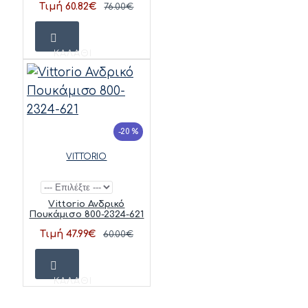
Τιμή 60.82€
76.00€
ΚΑΛΆΘΙ
-20 %
VITTORIO
Vittorio Ανδρικό
Πουκάμισο 800-2324-621
Τιμή 47.99€
60.00€
ΚΑΛΆΘΙ