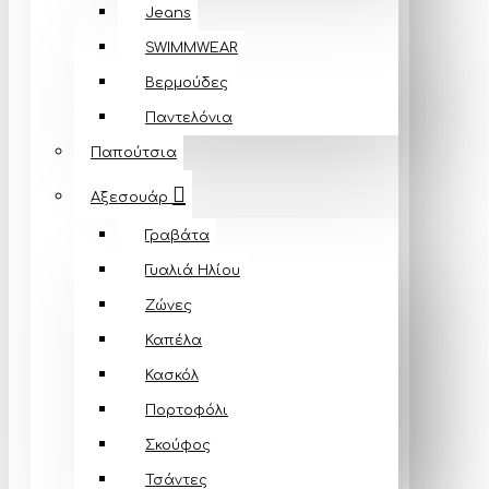
Jeans
SWIMMWEAR
Βερμούδες
Παντελόνια
Παπούτσια
Αξεσουάρ
Γραβάτα
Γυαλιά Ηλίου
Ζώνες
Καπέλα
Κασκόλ
Πορτοφόλι
Σκούφος
Τσάντες