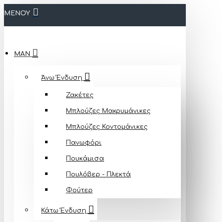
ΜΕΝΟΥ
MAN
Άνω Ένδυση
Ζακέτες
Μπλούζες Mακρυμάνικες
Μπλούζες Κοντομάνικες
Πανωφόρι
Πουκάμισα
Πουλόβερ - Πλεκτά
Φούτερ
Κάτω Ένδυση