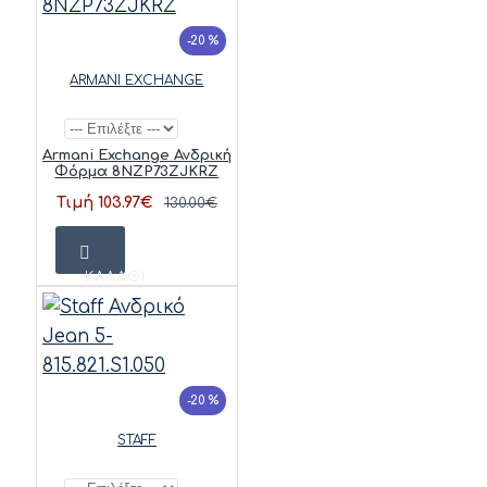
-20 %
ARMANI EXCHANGE
Armani Exchange Ανδρική
Φόρμα 8NZP73ZJKRZ
Τιμή 103.97€
130.00€
ΚΑΛΆΘΙ
-20 %
STAFF