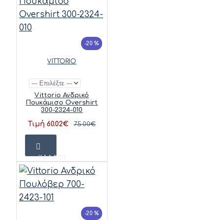
-20 %
VITTORIO
Vittorio Ανδρικό
Πουκάμισο Overshirt
300-2324-010
Τιμή 60.02€
75.00€
ΚΑΛΆΘΙ
-20 %