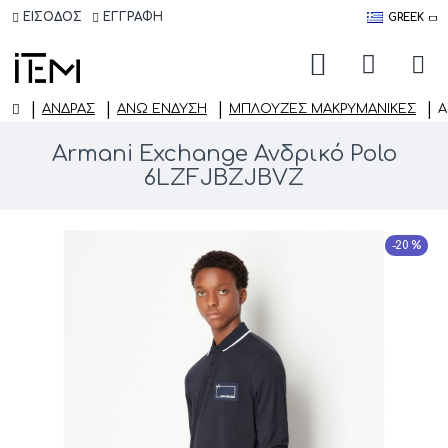
ΕΙΣΟΔΟΣ
ΕΓΓΡΑΦΗ
GREEK
ΑΝΔΡΑΣ
ΆΝΩ ΈΝΔΥΣΗ
ΜΠΛΟΎΖΕΣ MΑΚΡΥΜΆΝΙΚΕΣ
A
Armani Exchange Ανδρικό Polo
6LZFJBZJBVZ
-20 %