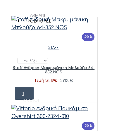
ΑΝΑΚΑΛΥΨΕ
ΦΟΡΕΜΑΤΑ
ΤΑ ΟΛΑ
ARMANI
ΠΑΠΟΥΤΣΙΑ
ΠΡΟΣΦΟΡΕΣ
EXCHANGE
MOLLY
-20 %
BRACKEN
STAFF
VERO
MODA
Staff Ανδρική Μακρυμάνικη Μπλούζα 64-
352.NOS
REPLAY
Τιμή 31.19€
39.00€
TIFFOSI
FRANSA
ΚΑΛΆΘΙ
-20 %