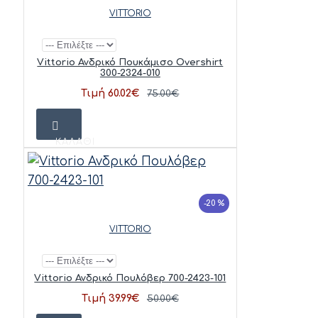
VITTORIO
Vittorio Ανδρικό Πουκάμισο Overshirt
300-2324-010
Τιμή 60.02€
75.00€
ΚΑΛΆΘΙ
-20 %
VITTORIO
Vittorio Ανδρικό Πουλόβερ 700-2423-101
Τιμή 39.99€
50.00€