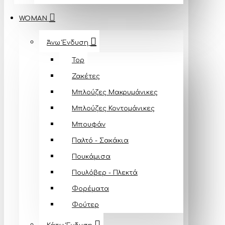
WOMAN
Άνω Ένδυση
Top
Ζακέτες
Μπλούζες Mακρυμάνικες
Μπλούζες Κοντομάνικες
Μπουφάν
Παλτό - Σακάκια
Πουκάμισα
Πουλόβερ - Πλεκτά
Φορέματα
Φούτερ