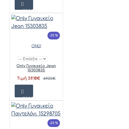
ΚΑΛΆΘΙ
-20 %
ONLY
Only Γυναικείο Jean
15303835
Τιμή 39.18€
49.00€
ΚΑΛΆΘΙ
-20 %