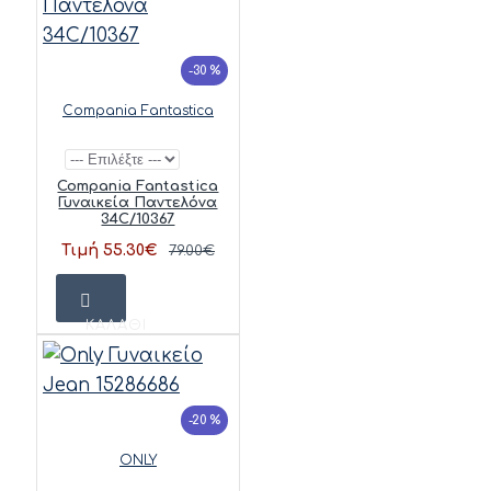
-30 %
Compania Fantastica
Compania Fantastica
Γυναικεία Παντελόνα
34C/10367
Τιμή 55.30€
79.00€
ΚΑΛΆΘΙ
-20 %
ONLY