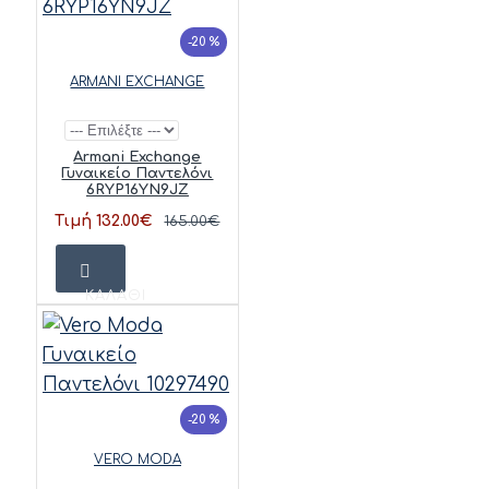
-20 %
ARMANI EXCHANGE
Armani Exchange
Γυναικείο Παντελόνι
6RYP16YN9JZ
Τιμή 132.00€
165.00€
ΚΑΛΆΘΙ
-20 %
VERO MODA