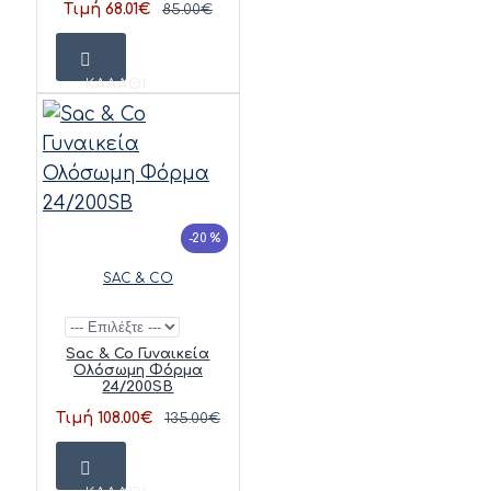
Τιμή 68.01€
85.00€
ΚΑΛΆΘΙ
-20 %
SAC & CO
Sac & Co Γυναικεία
Ολόσωμη Φόρμα
24/200SB
Τιμή 108.00€
135.00€