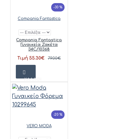
-30 %
Compania Fantastica
Compania Fantastica
Γυναικεία Ζακέτα
34C/10368
Τιμή 55.30€
79.00€
ΚΑΛΆΘΙ
-20 %
VERO MODA