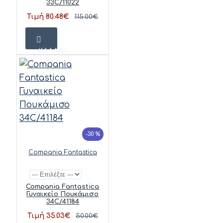
33C/11022
Τιμή 80.48€
115.00€
ΚΑΛΆΘΙ
-30 %
Compania Fantastica
Compania Fantastica
Γυναικείο Πουκάμισο
34C/41184
Τιμή 35.03€
50.00€