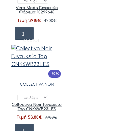
Vero Moda Γυναικείο
Φόρεμα 10299645
Τιμή 39.18€
49.00€
ΚΑΛΆΘΙ
-30 %
COLLECTIVA NOIR
Collectiva Noir Γυναικείο
Top CNK6WB23LES
Τιμή 53.88€
77.00€