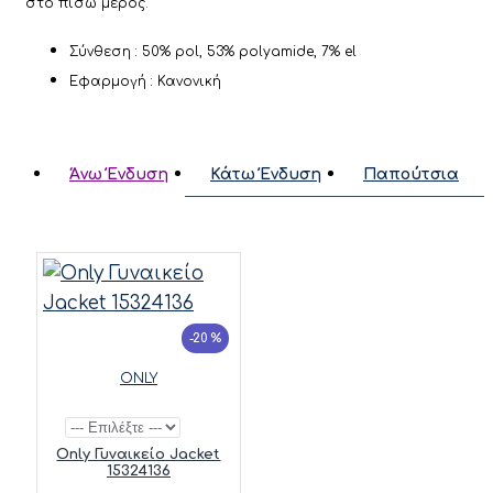
στο πίσω μέρος.
Σύνθεση : 50% pol, 53% polyamide, 7% el
Εφαρμογή : Κανονική
Άνω Ένδυση
Κάτω Ένδυση
Παπούτσια
-20 %
ONLY
Only Γυναικείο Jacket
15324136