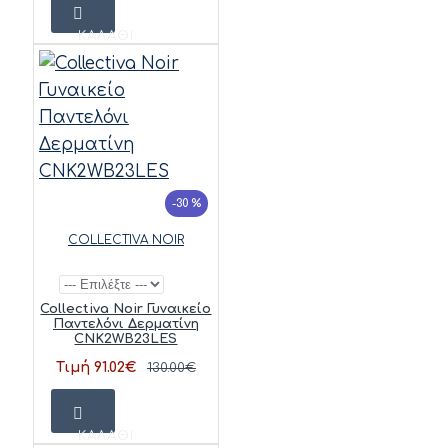
ΚΑΛΆΘΙ
-30 %
COLLECTIVA NOIR
Collectiva Noir Γυναικείο
Παντελόνι Δερματίνη
CNK2WB23LES
Τιμή 91.02€
130.00€
ΚΑΛΆΘΙ