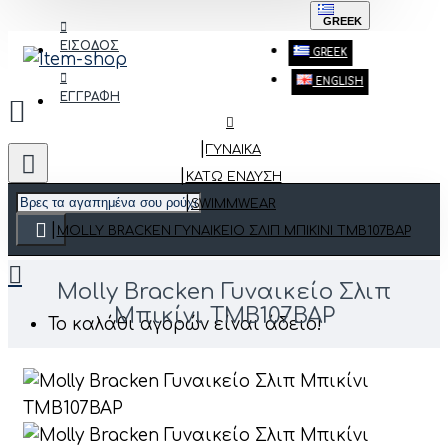
GREEK
ΕΙΣΟΔΟΣ
GREEK
ENGLISH
ΕΓΓΡΑΦΗ
ΓΥΝΑΙΚΑ
ΚΆΤΩ ΈΝΔΥΣΗ
SWIMMWEAR
MOLLY BRACKEN ΓΥΝΑΙΚΕΊΟ ΣΛΙΠ ΜΠΙΚΊΝΙ TMB107BAP
Molly Bracken Γυναικείο Σλιπ
Μπικίνι TMB107BAP
Το καλάθι αγορών είναι άδειο!