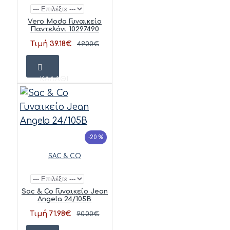
Vero Moda Γυναικείο
Παντελόνι 10297490
Τιμή 39.18€
49.00€
ΚΑΛΆΘΙ
-20 %
SAC & CO
Sac & Co Γυναικείο Jean
Angela 24/105B
Τιμή 71.98€
90.00€