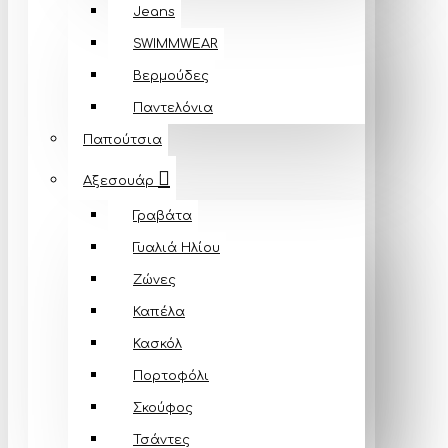
Jeans
SWIMMWEAR
Βερμούδες
Παντελόνια
Παπούτσια
Αξεσουάρ
Γραβάτα
Γυαλιά Ηλίου
Ζώνες
Καπέλα
Κασκόλ
Πορτοφόλι
Σκούφος
Τσάντες