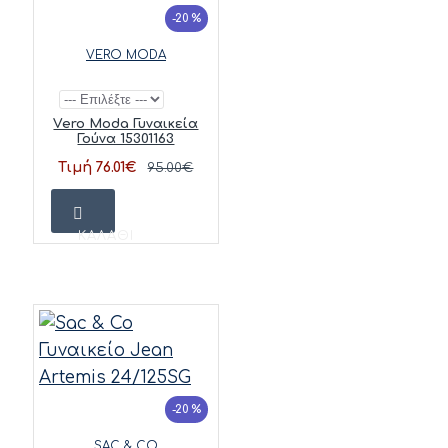
-20 %
VERO MODA
Vero Moda Γυναικεία
Γούνα 15301163
Τιμή 76.01€
95.00€
ΚΑΛΆΘΙ
-20 %
SAC & CO