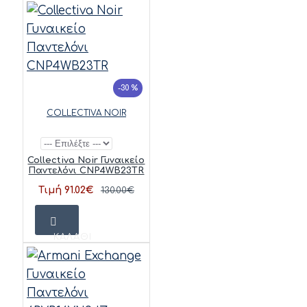
-30 %
COLLECTIVA NOIR
Collectiva Noir Γυναικείο
Παντελόνι CNP4WB23TR
Τιμή 91.02€
130.00€
ΚΑΛΆΘΙ