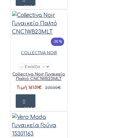
ΚΑΛΆΘΙ
-30 %
COLLECTIVA NOIR
Collectiva Noir Γυναικείο
Παλτό CNC1WB23MLT
Τιμή 161.01€
230.00€
ΚΑΛΆΘΙ