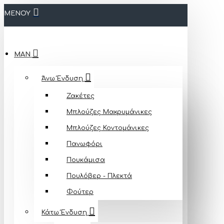
ΜΕΝΟΥ
MAN
Άνω Ένδυση
Ζακέτες
Μπλούζες Mακρυμάνικες
Μπλούζες Κοντομάνικες
Πανωφόρι
Πουκάμισα
Πουλόβερ - Πλεκτά
Φούτερ
Κάτω Ένδυση