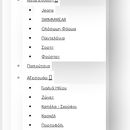
Κάτω Ένδυση
Jeans
SWIMMWEAR
Ολόσωμη Φόρμα
Παντελόνια
Σορτς
Φούστες
Παπούτσια
Αξεσουάρ
Γυαλιά Ηλίου
Ζώνες
Καπέλα - Σκούφοι
Κασκόλ
Πορτοφόλι