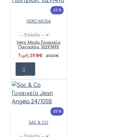
-20 %
VERO MODA
Vero Moda Γυναικείο
Παντελόνι 10297490
Τιμή 39.18€
49.00€
ΚΑΛΆΘΙ
-20 %
SAC & CO