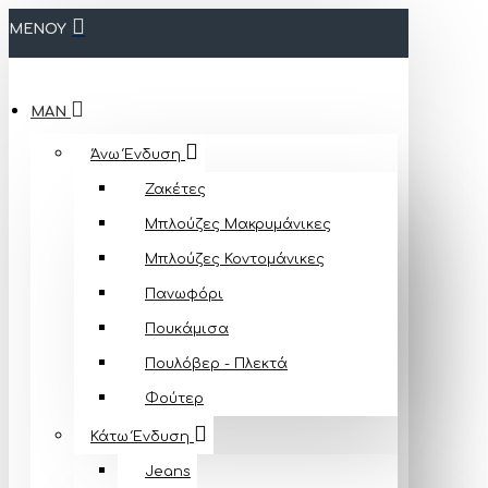
ΜΕΝΟΥ
MAN
Άνω Ένδυση
Ζακέτες
Μπλούζες Mακρυμάνικες
Μπλούζες Κοντομάνικες
Πανωφόρι
Πουκάμισα
Πουλόβερ - Πλεκτά
Φούτερ
Κάτω Ένδυση
Jeans