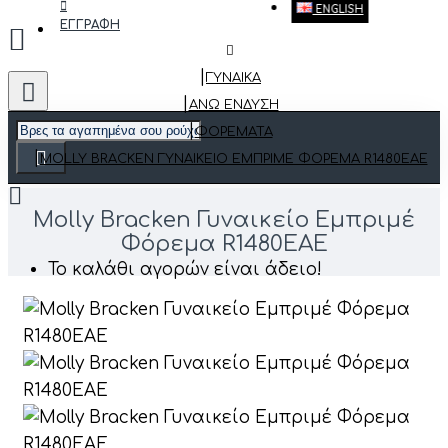
ENGLISH
ΕΓΓΡΑΦΗ
ΓΥΝΑΙΚΑ
ΆΝΩ ΈΝΔΥΣΗ
ΦΟΡΈΜΑΤΑ
MOLLY BRACKEN ΓΥΝΑΙΚΕΊΟ ΕΜΠΡΙΜΈ ΦΌΡΕΜΑ R1480EAE
Molly Bracken Γυναικείο Εμπριμέ
Φόρεμα R1480EAE
Το καλάθι αγορών είναι άδειο!