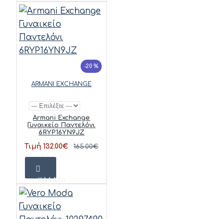
-20 %
ARMANI EXCHANGE
Armani Exchange
Γυναικείο Παντελόνι
6RYP16YN9JZ
Τιμή 132.00€
165.00€
ΚΑΛΆΘΙ