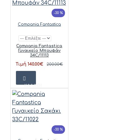
-30 %
Compania Fantastica
Compania Fantastica
Γυναικείο Μπουφάν
34C/11113
Τιμή 140.00€
200.00€
ΚΑΛΆΘΙ
-30 %