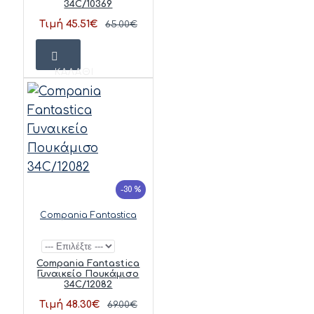
34C/10369
Τιμή 45.51€
65.00€
ΚΑΛΆΘΙ
-30 %
Compania Fantastica
Compania Fantastica
Γυναικείο Πουκάμισο
34C/12082
Τιμή 48.30€
69.00€