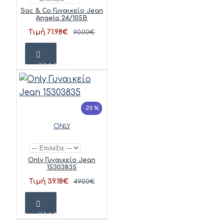
Sac & Co Γυναικείο Jean
Angela 24/105B
Τιμή 71.98€
90.00€
ΚΑΛΆΘΙ
-20 %
ONLY
Only Γυναικείο Jean
15303835
Τιμή 39.18€
49.00€
ΚΑΛΆΘΙ