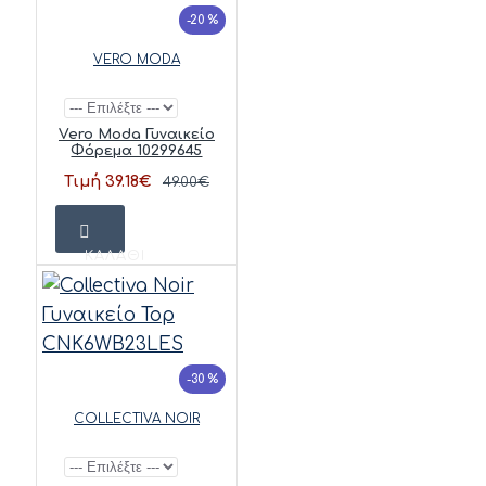
-20 %
VERO MODA
Vero Moda Γυναικείο
Φόρεμα 10299645
Τιμή 39.18€
49.00€
ΚΑΛΆΘΙ
-30 %
COLLECTIVA NOIR