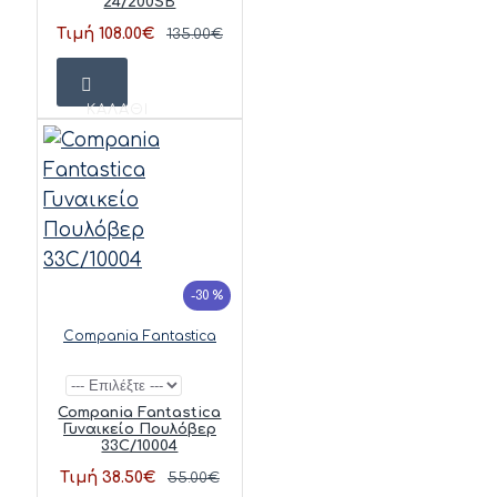
24/200SB
Τιμή 108.00€
135.00€
ΚΑΛΆΘΙ
-30 %
Compania Fantastica
Compania Fantastica
Γυναικείο Πουλόβερ
33C/10004
Τιμή 38.50€
55.00€