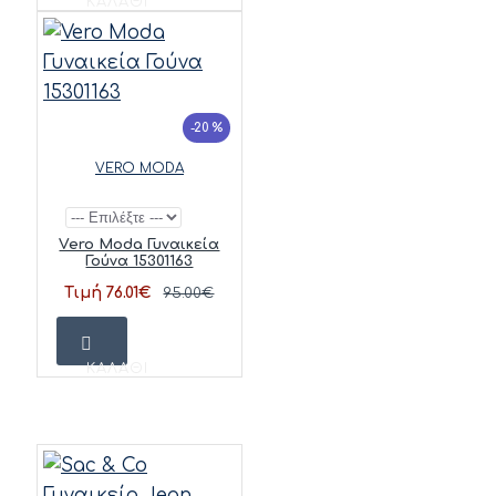
ΚΑΛΆΘΙ
-20 %
VERO MODA
Vero Moda Γυναικεία
Γούνα 15301163
Τιμή 76.01€
95.00€
ΚΑΛΆΘΙ