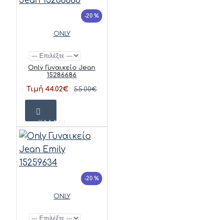
-20 %
ONLY
Only Γυναικείο Jean
15286686
Τιμή 44.02€
55.00€
ΚΑΛΆΘΙ
-20 %
ONLY