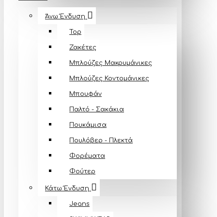
Άνω Ένδυση
Top
Ζακέτες
Μπλούζες Mακρυμάνικες
Μπλούζες Κοντομάνικες
Μπουφάν
Παλτό - Σακάκια
Πουκάμισα
Πουλόβερ - Πλεκτά
Φορέματα
Φούτερ
Κάτω Ένδυση
Jeans