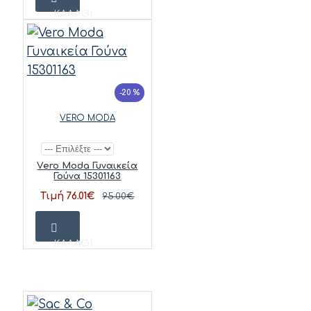
ΚΑΛΆΘΙ
-20 %
VERO MODA
Vero Moda Γυναικεία
Γούνα 15301163
Τιμή 76.01€
95.00€
ΚΑΛΆΘΙ