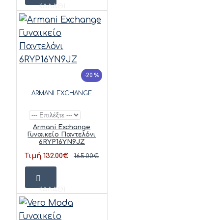
ΚΑΛΆΘΙ
-20 %
ARMANI EXCHANGE
Armani Exchange
Γυναικείο Παντελόνι
6RYP16YN9JZ
Τιμή 132.00€
165.00€
ΚΑΛΆΘΙ