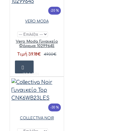
-20 %
VERO MODA
Vero Moda Γυναικείο
Φόρεμα 10299645
Τιμή 39.18€
49.00€
ΚΑΛΆΘΙ
-30 %
COLLECTIVA NOIR