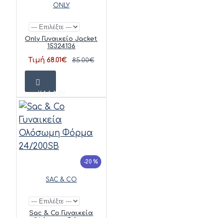
ONLY
Only Γυναικείο Jacket
15324136
Τιμή 68.01€
85.00€
ΚΑΛΆΘΙ
-20 %
SAC & CO
Sac & Co Γυναικεία