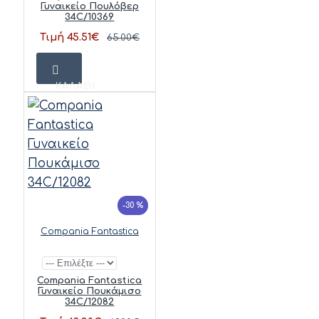
Γυναικείο Πουλόβερ
34C/10369
Τιμή 45.51€
65.00€
ΚΑΛΆΘΙ
-30 %
Compania Fantastica
Compania Fantastica
Γυναικείο Πουκάμισο
34C/12082