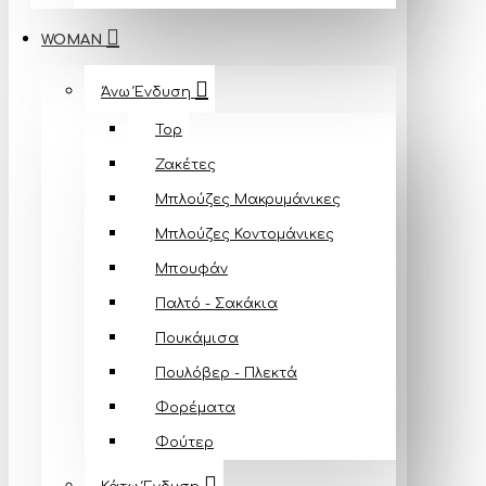
WOMAN
Άνω Ένδυση
Top
Ζακέτες
Μπλούζες Mακρυμάνικες
Μπλούζες Κοντομάνικες
Μπουφάν
Παλτό - Σακάκια
Πουκάμισα
Πουλόβερ - Πλεκτά
Φορέματα
Φούτερ