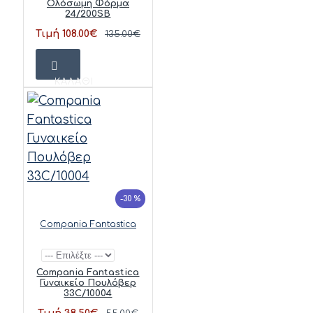
Ολόσωμη Φόρμα
24/200SB
Τιμή 108.00€
135.00€
ΚΑΛΆΘΙ
-30 %
Compania Fantastica
Compania Fantastica
Γυναικείο Πουλόβερ
33C/10004