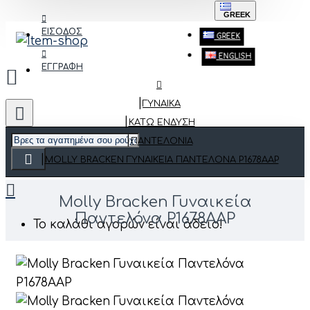
GREEK
ΕΙΣΟΔΟΣ
GREEK
ENGLISH
ΕΓΓΡΑΦΗ
ΓΥΝΑΙΚΑ
ΚΆΤΩ ΈΝΔΥΣΗ
ΠΑΝΤΕΛΌΝΙΑ
MOLLY BRACKEN ΓΥΝΑΙΚΕΊΑ ΠΑΝΤΕΛΌΝΑ P1678AAP
Molly Bracken Γυναικεία
Παντελόνα P1678AAP
Το καλάθι αγορών είναι άδειο!