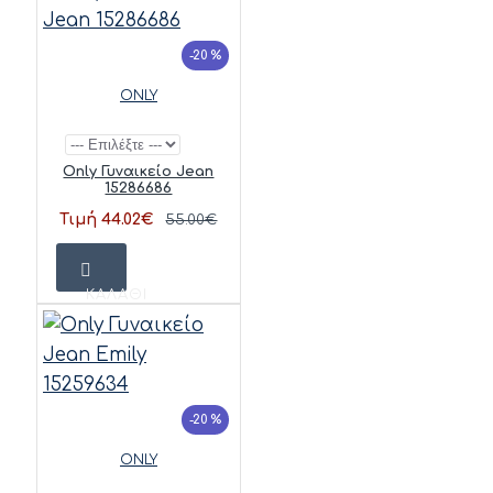
-20 %
ONLY
Only Γυναικείο Jean
15286686
Τιμή 44.02€
55.00€
ΚΑΛΆΘΙ
-20 %
ONLY