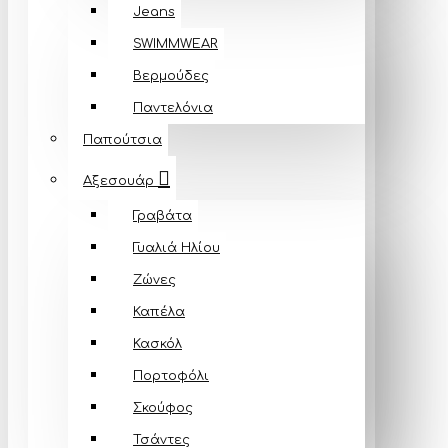
Jeans
SWIMMWEAR
Βερμούδες
Παντελόνια
Παπούτσια
Αξεσουάρ
Γραβάτα
Γυαλιά Ηλίου
Ζώνες
Καπέλα
Κασκόλ
Πορτοφόλι
Σκούφος
Τσάντες