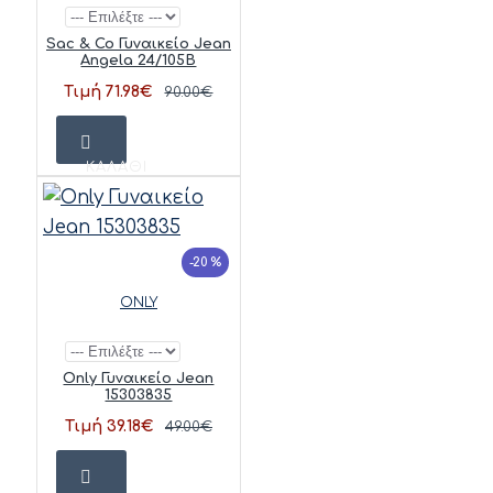
Sac & Co Γυναικείο Jean
Angela 24/105B
Τιμή 71.98€
90.00€
ΚΑΛΆΘΙ
-20 %
ONLY
Only Γυναικείο Jean
15303835
Τιμή 39.18€
49.00€