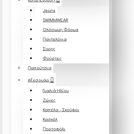
Κάτω Ένδυση
Jeans
SWIMMWEAR
Ολόσωμη Φόρμα
Παντελόνια
Σορτς
Φούστες
Παπούτσια
Αξεσουάρ
Γυαλιά Ηλίου
Ζώνες
Καπέλα - Σκούφοι
Κασκόλ
Πορτοφόλι