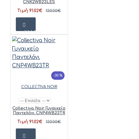
CNK2WB23LES
Τιμή 91.02€
130.00€
ΚΑΛΆΘΙ
-30 %
COLLECTIVA NOIR
Collectiva Noir Γυναικείο
Παντελόνι CNP4WB23TR
Τιμή 91.02€
130.00€