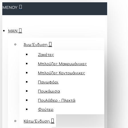
ΜΕΝΟΥ
MAN
Άνω Ένδυση
Ζακέτες
Μπλούζες Mακρυμάνικες
Μπλούζες Κοντομάνικες
Πανωφόρι
Πουκάμισα
Πουλόβερ - Πλεκτά
Φούτερ
Κάτω Ένδυση