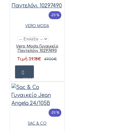
-20 %
VERO MODA
Vero Moda Γυναικείο
Παντελόνι 10297490
Τιμή 39.18€
49.00€
ΚΑΛΆΘΙ
-20 %
SAC & CO