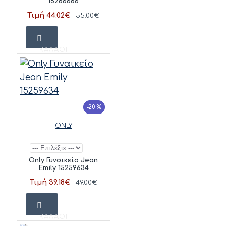
15286686
Τιμή 44.02€
55.00€
ΚΑΛΆΘΙ
-20 %
ONLY
Only Γυναικείο Jean
Emily 15259634
Τιμή 39.18€
49.00€
ΚΑΛΆΘΙ