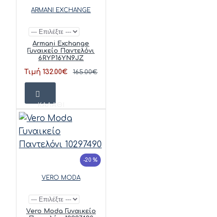
ARMANI EXCHANGE
Armani Exchange
Γυναικείο Παντελόνι
6RYP16YN9JZ
Τιμή 132.00€
165.00€
ΚΑΛΆΘΙ
-20 %
VERO MODA
Vero Moda Γυναικείο