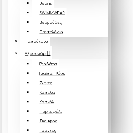
Jeans
SWIMMWEAR
Βερμούδες
Παντελόνια
Παπούτσια
Αξεσουάρ
Γραβάτα
Γυαλιά Ηλίου
Ζώνες
Καπέλα
Κασκόλ
Πορτοφόλι
Σκούφος
Τσάντες