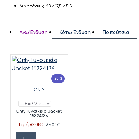
Διαστάσεις: 23 x 17,5 x 5,5
Άνω Ένδυση
Κάτω Ένδυση
Παπούτσια
-20 %
ONLY
Only Γυναικείο Jacket
15324136
Τιμή 68.01€
85.00€