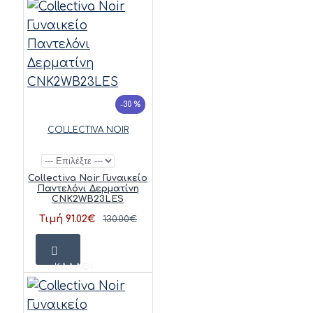
-30 %
COLLECTIVA NOIR
Collectiva Noir Γυναικείο
Παντελόνι Δερματίνη
CNK2WB23LES
Τιμή 91.02€
130.00€
ΚΑΛΆΘΙ