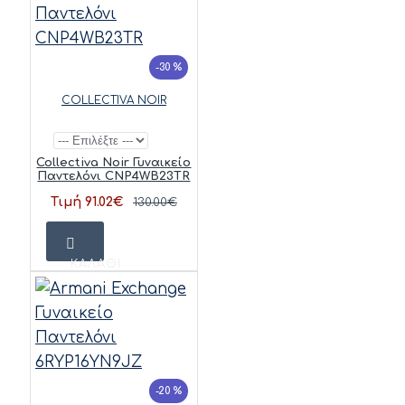
-30 %
COLLECTIVA NOIR
Collectiva Noir Γυναικείο
Παντελόνι CNP4WB23TR
Τιμή 91.02€
130.00€
ΚΑΛΆΘΙ
-20 %