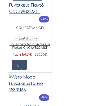
-30 %
COLLECTIVA NOIR
Collectiva Noir Γυναικείο
Παλτό CNC1WB23MLT
Τιμή 161.01€
230.00€
ΚΑΛΆΘΙ
-20 %