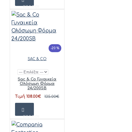
ΚΑΛΆΘΙ
-20 %
SAC & CO
Sac & Co Γυναικεία
Ολόσωμη Φόρμα
24/200SB
Τιμή 108.00€
135.00€
ΚΑΛΆΘΙ