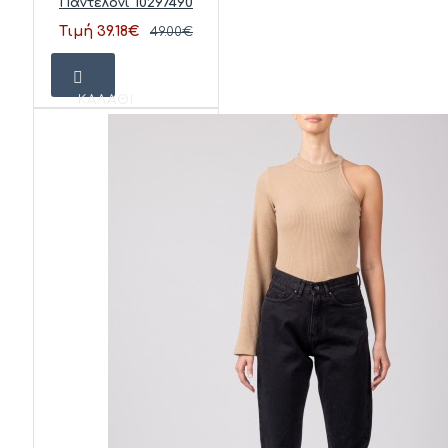
Παντελόνι 10297490
Τιμή 39.18€
49.00€
ΚΑΛΆΘΙ