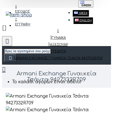
GREEK
ΕΙΣΟΔΟΣ
GREEK
ENGLISH
ΕΓΓΡΑΦΗ
ΓΥΝΑΙΚΑ
ΑΞΕΣΟΥΆΡ
ΤΣΆΝΤΑ
ARMANI EXCHANGE ΓΥΝΑΙΚΕΊΑ ΤΣΆΝΤΑ 9427332R709
Armani Exchange Γυναικεία
Τσάντα 9427332R709
Το καλάθι αγορών είναι άδειο!