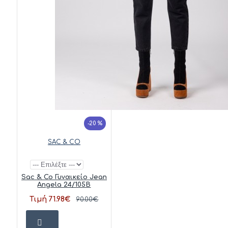
-20 %
SAC & CO
Sac & Co Γυναικείο Jean
Angela 24/105B
Τιμή 71.98€
90.00€