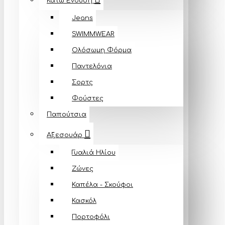
Κάτω Ένδυση
Jeans
SWIMMWEAR
Ολόσωμη Φόρμα
Παντελόνια
Σορτς
Φούστες
Παπούτσια
Αξεσουάρ
Γυαλιά Ηλίου
Ζώνες
Καπέλα - Σκούφοι
Κασκόλ
Πορτοφόλι