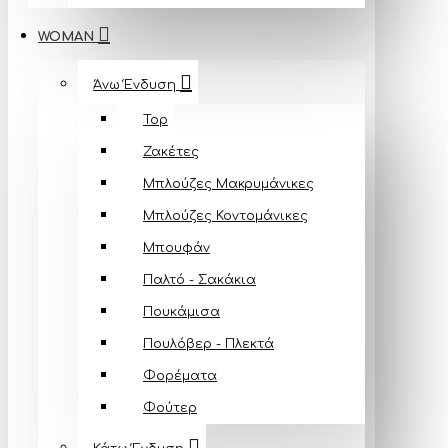
WOMAN
Άνω Ένδυση
Top
Ζακέτες
Μπλούζες Mακρυμάνικες
Μπλούζες Κοντομάνικες
Μπουφάν
Παλτό - Σακάκια
Πουκάμισα
Πουλόβερ - Πλεκτά
Φορέματα
Φούτερ