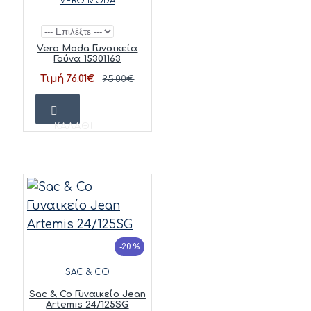
VERO MODA
Vero Moda Γυναικεία
Γούνα 15301163
Τιμή 76.01€
95.00€
ΚΑΛΆΘΙ
-20 %
SAC & CO
Sac & Co Γυναικείο Jean
Artemis 24/125SG