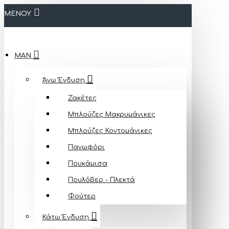
ΜΕΝΟΥ
MAN
Άνω Ένδυση
Ζακέτες
Μπλούζες Mακρυμάνικες
Μπλούζες Κοντομάνικες
Πανωφόρι
Πουκάμισα
Πουλόβερ - Πλεκτά
Φούτερ
Κάτω Ένδυση