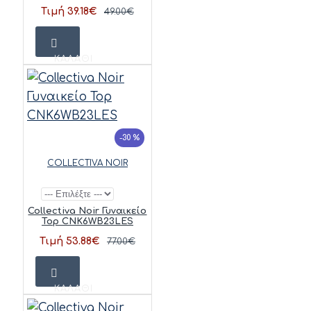
Τιμή 39.18€
49.00€
ΚΑΛΆΘΙ
-30 %
COLLECTIVA NOIR
Collectiva Noir Γυναικείο
Top CNK6WB23LES
Τιμή 53.88€
77.00€
ΚΑΛΆΘΙ