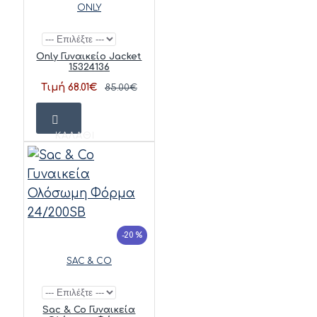
ONLY
Only Γυναικείο Jacket
15324136
Τιμή 68.01€
85.00€
ΚΑΛΆΘΙ
-20 %
SAC & CO
Sac & Co Γυναικεία