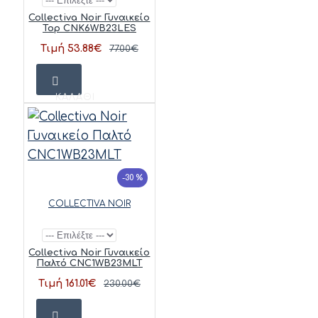
Collectiva Noir Γυναικείο
Top CNK6WB23LES
Τιμή 53.88€
77.00€
ΚΑΛΆΘΙ
-30 %
COLLECTIVA NOIR
Collectiva Noir Γυναικείο
Παλτό CNC1WB23MLT
Τιμή 161.01€
230.00€