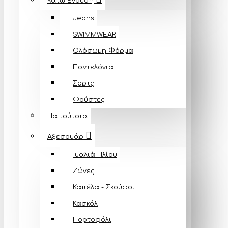
Κάτω Ένδυση
Jeans
SWIMMWEAR
Ολόσωμη Φόρμα
Παντελόνια
Σορτς
Φούστες
Παπούτσια
Αξεσουάρ
Γυαλιά Ηλίου
Ζώνες
Καπέλα - Σκούφοι
Κασκόλ
Πορτοφόλι