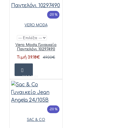
-20 %
VERO MODA
Vero Moda Γυναικείο
Παντελόνι 10297490
Τιμή 39.18€
49.00€
ΚΑΛΆΘΙ
-20 %
SAC & CO