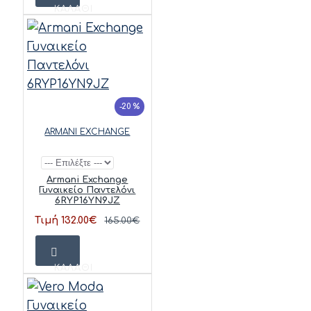
ΚΑΛΆΘΙ
-20 %
ARMANI EXCHANGE
Armani Exchange
Γυναικείο Παντελόνι
6RYP16YN9JZ
Τιμή 132.00€
165.00€
ΚΑΛΆΘΙ