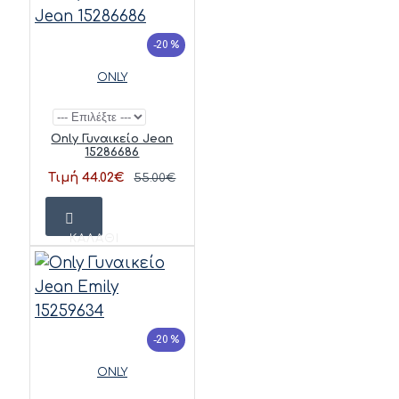
-20 %
ONLY
Only Γυναικείο Jean
15286686
Τιμή 44.02€
55.00€
ΚΑΛΆΘΙ
-20 %
ONLY