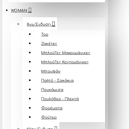
WOMAN
Άνω Ένδυση
Top
Ζακέτες
Μπλούζες Mακρυμάνικες
Μπλούζες Κοντομάνικες
Μπουφάν
Παλτό - Σακάκια
Πουκάμισα
Πουλόβερ - Πλεκτά
Φορέματα
Φούτερ