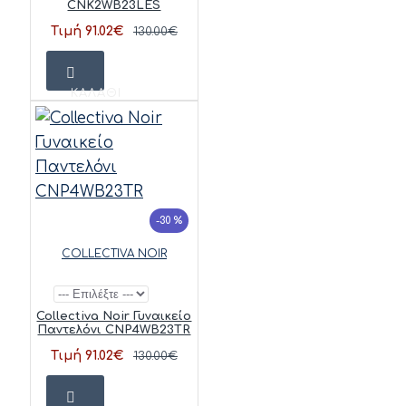
CNK2WB23LES
Τιμή 91.02€
130.00€
ΚΑΛΆΘΙ
-30 %
COLLECTIVA NOIR
Collectiva Noir Γυναικείο
Παντελόνι CNP4WB23TR
Τιμή 91.02€
130.00€