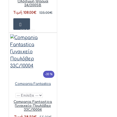
Ολόσωμη Φόρμα
24/200SB
Τιμή 108.00€
135.00€
ΚΑΛΆΘΙ
-30 %
Compania Fantastica
Compania Fantastica
Γυναικείο Πουλόβερ
33C/10004