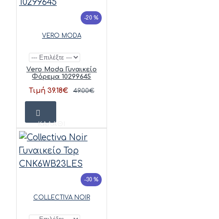
-20 %
VERO MODA
Vero Moda Γυναικείο
Φόρεμα 10299645
Τιμή 39.18€
49.00€
ΚΑΛΆΘΙ
-30 %
COLLECTIVA NOIR