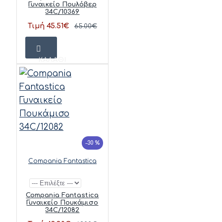
Γυναικείο Πουλόβερ
34C/10369
Τιμή 45.51€
65.00€
ΚΑΛΆΘΙ
-30 %
Compania Fantastica
Compania Fantastica
Γυναικείο Πουκάμισο
34C/12082