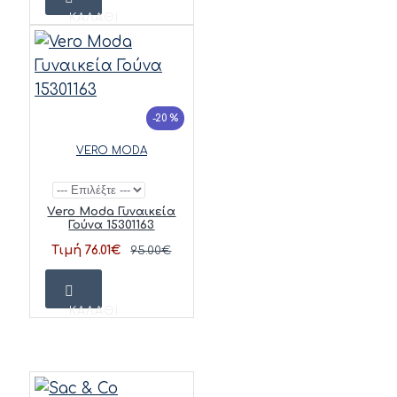
ΚΑΛΆΘΙ
-20 %
VERO MODA
Vero Moda Γυναικεία
Γούνα 15301163
Τιμή 76.01€
95.00€
ΚΑΛΆΘΙ