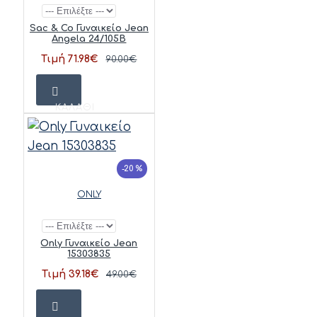
Sac & Co Γυναικείο Jean
Angela 24/105B
Τιμή 71.98€
90.00€
ΚΑΛΆΘΙ
-20 %
ONLY
Only Γυναικείο Jean
15303835
Τιμή 39.18€
49.00€