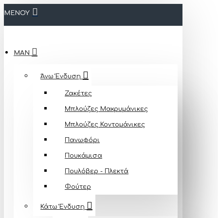
ΜΕΝΟΥ
MAN
Άνω Ένδυση
Ζακέτες
Μπλούζες Mακρυμάνικες
Μπλούζες Κοντομάνικες
Πανωφόρι
Πουκάμισα
Πουλόβερ - Πλεκτά
Φούτερ
Κάτω Ένδυση