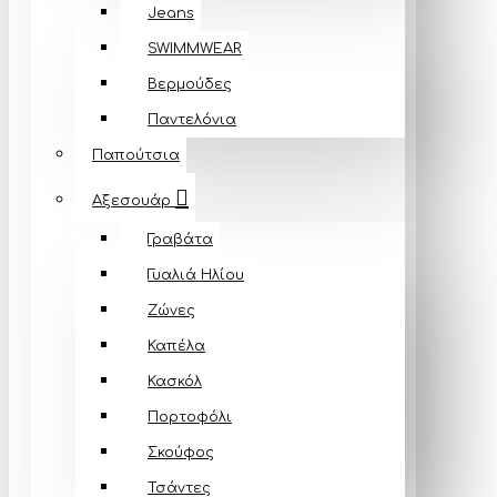
Jeans
SWIMMWEAR
Βερμούδες
Παντελόνια
Παπούτσια
Αξεσουάρ
Γραβάτα
Γυαλιά Ηλίου
Ζώνες
Καπέλα
Κασκόλ
Πορτοφόλι
Σκούφος
Τσάντες