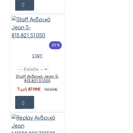
ΚΑΛΆΘΙ
-20 %
STAFF
Staff Ανδρικό Jean 5-
815.821.S1.050
Τιμή 87.98€
110.00€
ΚΑΛΆΘΙ