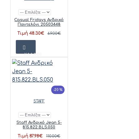
Casual Fridays Ανδρικό
Παντελόνι 20503448
Τιμή 48.30€
69.00€
ΚΑΛΆΘΙ
-20 %
STAFF
Staff Ανδρικό Jean 5-
815.822.BLS.050
Τιμή 87.98€
110.00€