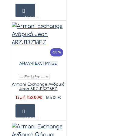
ΚΑΛΆΘΙ
-20 %
ARMANI EXCHANGE
Armani Exchange Ανδρικό
Jean 6RZJ13Z18FZ
Τιμή 132.00€
165.00€
ΚΑΛΆΘΙ