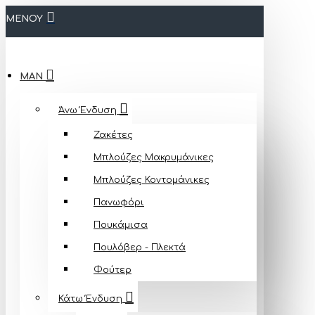
ΜΕΝΟΥ
MAN
Άνω Ένδυση
Ζακέτες
Μπλούζες Mακρυμάνικες
Μπλούζες Κοντομάνικες
Πανωφόρι
Πουκάμισα
Πουλόβερ - Πλεκτά
Φούτερ
Κάτω Ένδυση