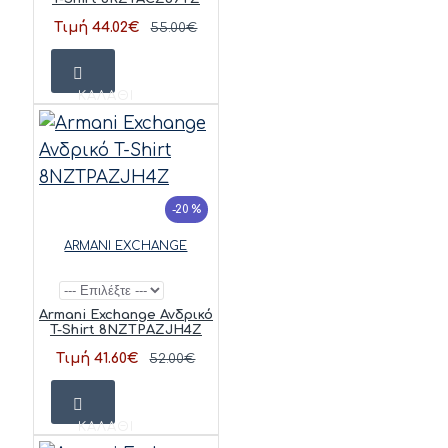
Τιμή 44.02€
55.00€
ΚΑΛΆΘΙ
-20 %
ARMANI EXCHANGE
Armani Exchange Ανδρικό
T-Shirt 8NZTPAZJH4Z
Τιμή 41.60€
52.00€
ΚΑΛΆΘΙ