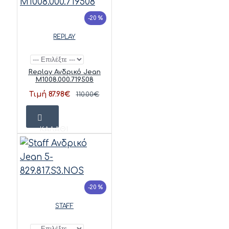
-20 %
REPLAY
Replay Ανδρικό Jean
M1008.000.719508
Τιμή 87.98€
110.00€
ΚΑΛΆΘΙ
-20 %
STAFF