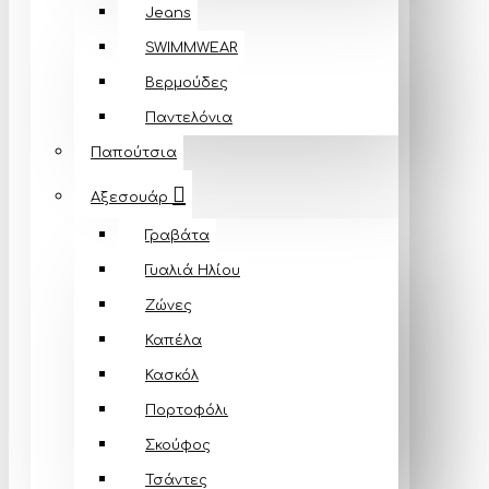
Jeans
SWIMMWEAR
Βερμούδες
Παντελόνια
Παπούτσια
Αξεσουάρ
Γραβάτα
Γυαλιά Ηλίου
Ζώνες
Καπέλα
Κασκόλ
Πορτοφόλι
Σκούφος
Τσάντες