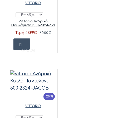
VITTORIO
Vittorio Ανδρικό
Πουκάμισο 800-2324-621
Τιμή 47.99€
60.00€
ΚΑΛΆΘΙ
-20 %
VITTORIO