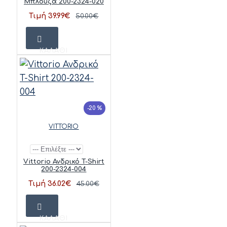
Μπλούζα 200-2324-020
Τιμή 39.99€
50.00€
ΚΑΛΆΘΙ
-20 %
VITTORIO
Vittorio Ανδρικό T-Shirt
200-2324-004
Τιμή 36.02€
45.00€
ΚΑΛΆΘΙ