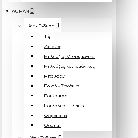
WOMAN
Άνω Ένδυση
Top
Ζακέτες
Μπλούζες Mακρυμάνικες
Μπλούζες Κοντομάνικες
Μπουφάν
Παλτό - Σακάκια
Πουκάμισα
Πουλόβερ - Πλεκτά
Φορέματα
Φούτερ