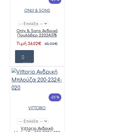
ONLY & SONS
Only & Sons Ανδρικό
Πουλόβερ 22024378
Τιμή 36.02€
45.00€
ΚΑΛΆΘΙ
-20 %
VITTORIO
Vittorio Ανδρική