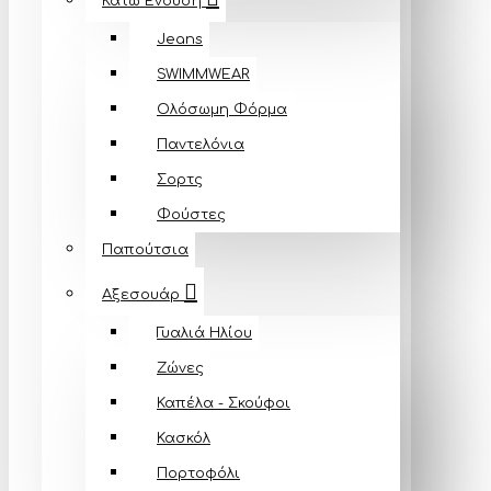
Κάτω Ένδυση
Jeans
SWIMMWEAR
Ολόσωμη Φόρμα
Παντελόνια
Σορτς
Φούστες
Παπούτσια
Αξεσουάρ
Γυαλιά Ηλίου
Ζώνες
Καπέλα - Σκούφοι
Κασκόλ
Πορτοφόλι