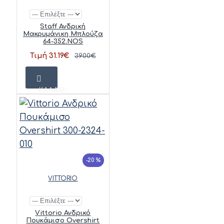
Staff Ανδρική
Μακρυμάνικη Μπλούζα
64-352.NOS
Τιμή 31.19€
39.00€
ΚΑΛΆΘΙ
-20 %
VITTORIO
Vittorio Ανδρικό
Πουκάμισο Overshirt