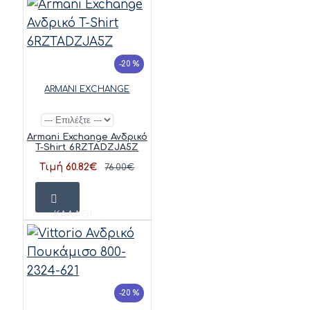
-20 %
ARMANI EXCHANGE
Armani Exchange Ανδρικό
T-Shirt 6RZTADZJA5Z
Τιμή 60.82€
76.00€
ΚΑΛΆΘΙ
-20 %