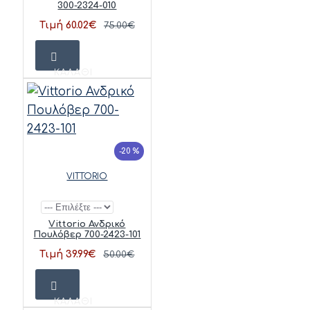
300-2324-010
Τιμή 60.02€
75.00€
ΚΑΛΆΘΙ
-20 %
VITTORIO
Vittorio Ανδρικό
Πουλόβερ 700-2423-101
Τιμή 39.99€
50.00€
ΚΑΛΆΘΙ