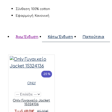
Σύνθεση: 100% cotton
Εφαρμογή: Κανονική
Άνω Ένδυση
Κάτω Ένδυση
Παπούτσια
-20 %
ONLY
Only Γυναικείο Jacket
15324136
Τιμή 68.01€
85.00€