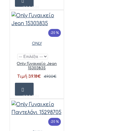
ΚΑΛΆΘΙ
-20 %
ONLY
Only Γυναικείο Jean
15303835
Τιμή 39.18€
49.00€
ΚΑΛΆΘΙ
-20 %