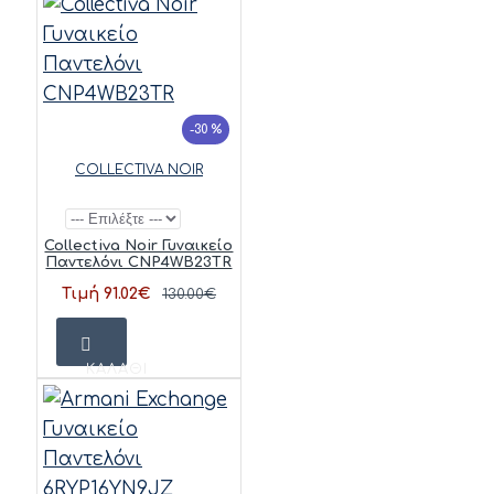
-30 %
COLLECTIVA NOIR
Collectiva Noir Γυναικείο
Παντελόνι CNP4WB23TR
Τιμή 91.02€
130.00€
ΚΑΛΆΘΙ