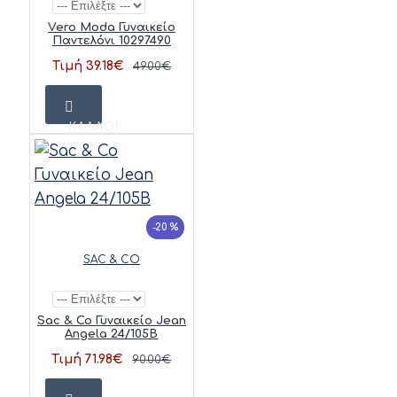
Vero Moda Γυναικείο
Παντελόνι 10297490
Τιμή 39.18€
49.00€
ΚΑΛΆΘΙ
-20 %
SAC & CO
Sac & Co Γυναικείο Jean
Angela 24/105B
Τιμή 71.98€
90.00€