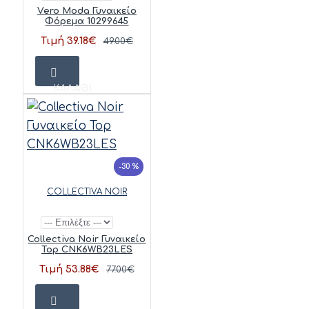
Vero Moda Γυναικείο
Φόρεμα 10299645
Τιμή 39.18€
49.00€
ΚΑΛΆΘΙ
-30 %
COLLECTIVA NOIR
Collectiva Noir Γυναικείο
Top CNK6WB23LES
Τιμή 53.88€
77.00€