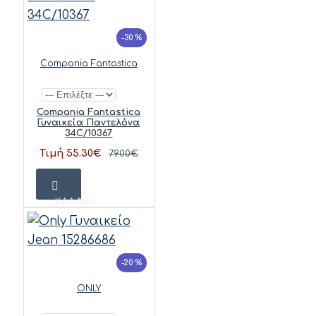
-30 %
Compania Fantastica
Compania Fantastica
Γυναικεία Παντελόνα
34C/10367
Τιμή 55.30€
79.00€
ΚΑΛΆΘΙ
-20 %
ONLY