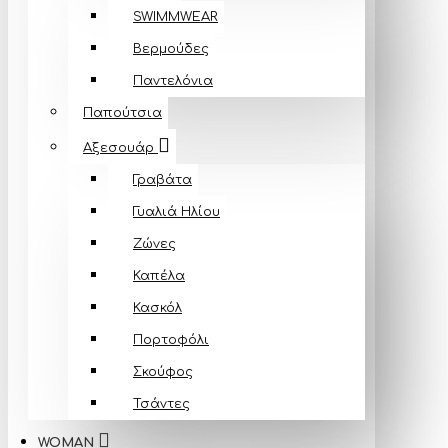
SWIMMWEAR
Βερμούδες
Παντελόνια
Παπούτσια
Αξεσουάρ
Γραβάτα
Γυαλιά Ηλίου
Ζώνες
Καπέλα
Κασκόλ
Πορτοφόλι
Σκούφος
Τσάντες
WOMAN