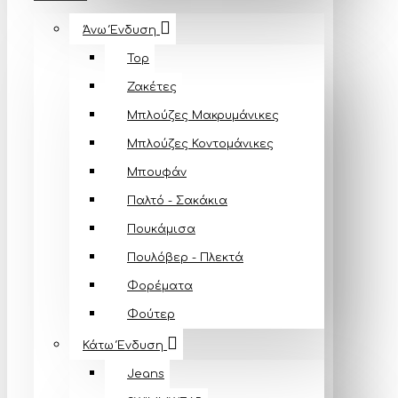
Άνω Ένδυση
Top
Ζακέτες
Μπλούζες Mακρυμάνικες
Μπλούζες Κοντομάνικες
Μπουφάν
Παλτό - Σακάκια
Πουκάμισα
Πουλόβερ - Πλεκτά
Φορέματα
Φούτερ
Κάτω Ένδυση
Jeans