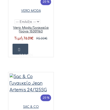
-20 %
VERO MODA
Vero Moda Γυναικεία
Γούνα 15301163
Τιμή 76.01€
95.00€
ΚΑΛΆΘΙ
-20 %
SAC & CO