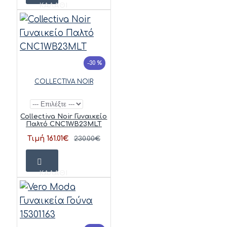
ΚΑΛΆΘΙ
-30 %
COLLECTIVA NOIR
Collectiva Noir Γυναικείο
Παλτό CNC1WB23MLT
Τιμή 161.01€
230.00€
ΚΑΛΆΘΙ