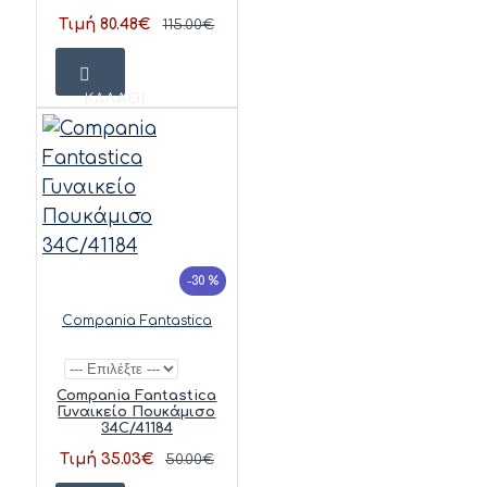
Τιμή 80.48€
115.00€
ΚΑΛΆΘΙ
-30 %
Compania Fantastica
Compania Fantastica
Γυναικείο Πουκάμισο
34C/41184
Τιμή 35.03€
50.00€