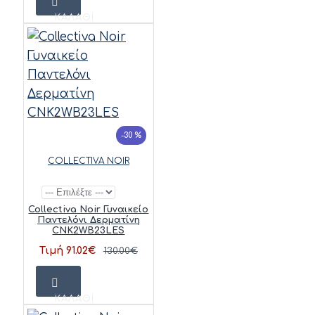
ΚΑΛΆΘΙ
-30 %
COLLECTIVA NOIR
Collectiva Noir Γυναικείο
Παντελόνι Δερματίνη
CNK2WB23LES
Τιμή 91.02€
130.00€
ΚΑΛΆΘΙ