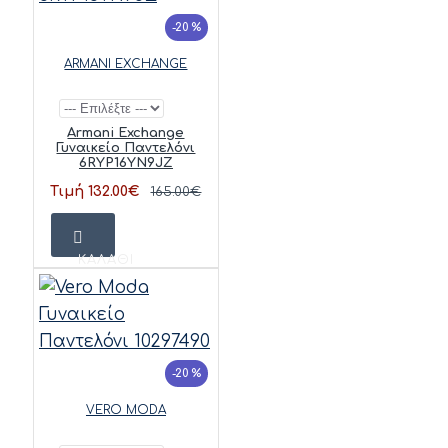
-20 %
ARMANI EXCHANGE
Armani Exchange
Γυναικείο Παντελόνι
6RYP16YN9JZ
Τιμή 132.00€
165.00€
ΚΑΛΆΘΙ
-20 %
VERO MODA