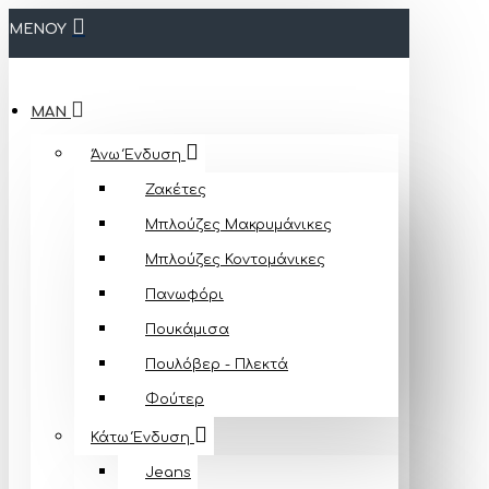
ΜΕΝΟΥ
MAN
Άνω Ένδυση
Ζακέτες
Μπλούζες Mακρυμάνικες
Μπλούζες Κοντομάνικες
Πανωφόρι
Πουκάμισα
Πουλόβερ - Πλεκτά
Φούτερ
Κάτω Ένδυση
Jeans