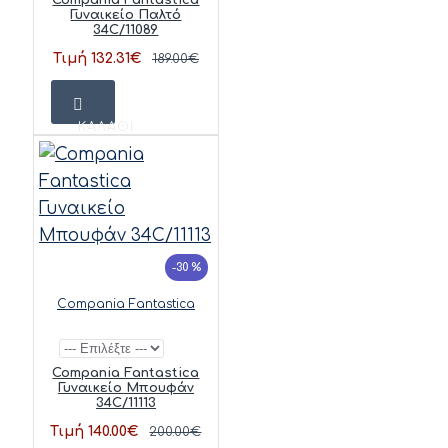
Γυναικείο Παλτό
34C/11089
Τιμή 132.31€
189.00€
ΚΑΛΆΘΙ
-30 %
Compania Fantastica
Compania Fantastica
Γυναικείο Μπουφάν
34C/11113
Τιμή 140.00€
200.00€