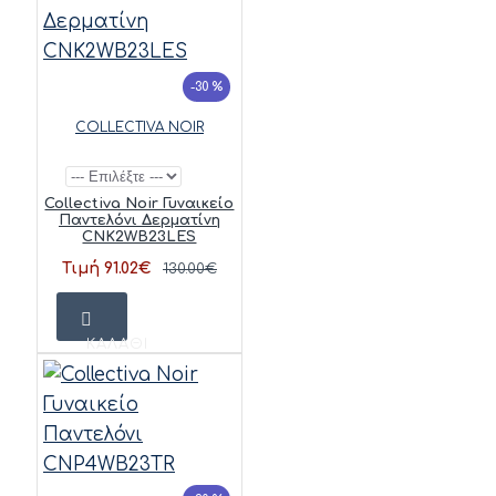
-30 %
COLLECTIVA NOIR
Collectiva Noir Γυναικείο
Παντελόνι Δερματίνη
CNK2WB23LES
Τιμή 91.02€
130.00€
ΚΑΛΆΘΙ