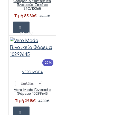
Compania Fantastica
Γυναικεία Ζακέτα
34C/10368
Τιμή 55.30€
79.00€
ΚΑΛΆΘΙ
-20 %
VERO MODA
Vero Moda Γυναικείο
Φόρεμα 10299645
Τιμή 39.18€
49.00€