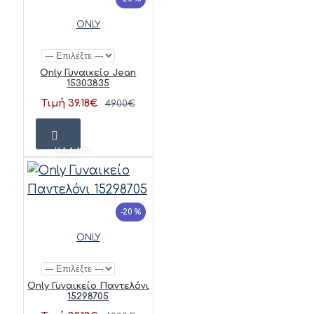
ONLY
Only Γυναικείο Jean
15303835
Τιμή 39.18€
49.00€
ΚΑΛΆΘΙ
-20 %
ONLY
Only Γυναικείο Παντελόνι
15298705