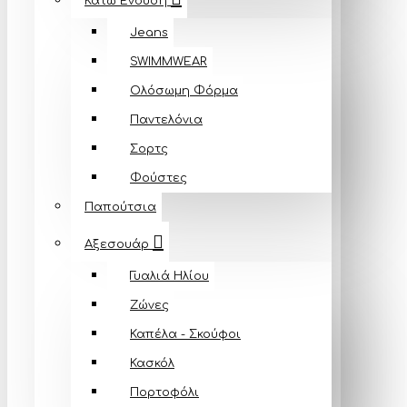
Κάτω Ένδυση
Jeans
SWIMMWEAR
Ολόσωμη Φόρμα
Παντελόνια
Σορτς
Φούστες
Παπούτσια
Αξεσουάρ
Γυαλιά Ηλίου
Ζώνες
Καπέλα - Σκούφοι
Κασκόλ
Πορτοφόλι