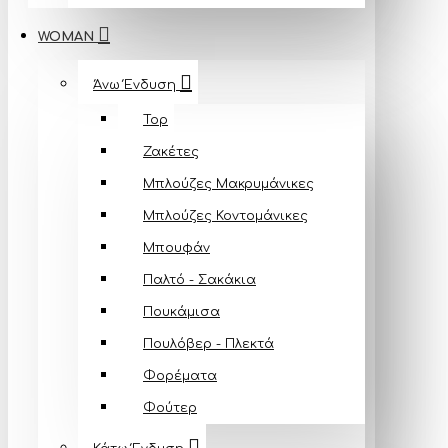
WOMAN
Άνω Ένδυση
Top
Ζακέτες
Μπλούζες Mακρυμάνικες
Μπλούζες Κοντομάνικες
Μπουφάν
Παλτό - Σακάκια
Πουκάμισα
Πουλόβερ - Πλεκτά
Φορέματα
Φούτερ