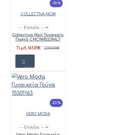
-30 %
COLLECTIVA NOIR
Collectiva Noir Γυναικείο
Παλτό CNC1WB23MLT
Τιμή 161.01€
230.00€
ΚΑΛΆΘΙ
-20 %
VERO MODA
Vero Moda Γυναικεία