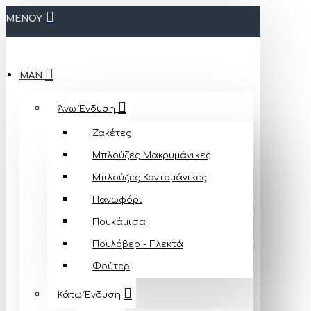
ΜΕΝΟΥ
MAN
Άνω Ένδυση
Ζακέτες
Μπλούζες Mακρυμάνικες
Μπλούζες Κοντομάνικες
Πανωφόρι
Πουκάμισα
Πουλόβερ - Πλεκτά
Φούτερ
Κάτω Ένδυση