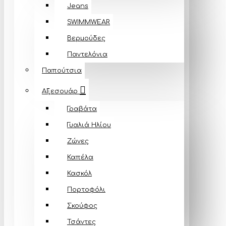
Jeans
SWIMMWEAR
Βερμούδες
Παντελόνια
Παπούτσια
Αξεσουάρ
Γραβάτα
Γυαλιά Ηλίου
Ζώνες
Καπέλα
Κασκόλ
Πορτοφόλι
Σκούφος
Τσάντες