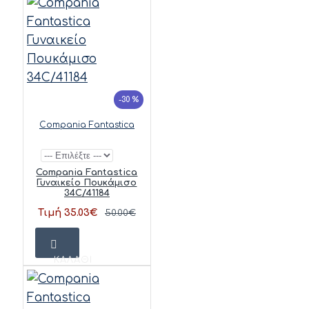
-30 %
Compania Fantastica
Compania Fantastica
Γυναικείο Πουκάμισο
34C/41184
Τιμή 35.03€
50.00€
ΚΑΛΆΘΙ