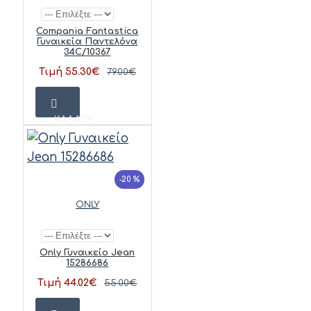
Compania Fantastica
Γυναικεία Παντελόνα
34C/10367
Τιμή 55.30€
79.00€
ΚΑΛΆΘΙ
-20 %
ONLY
Only Γυναικείο Jean
15286686
Τιμή 44.02€
55.00€