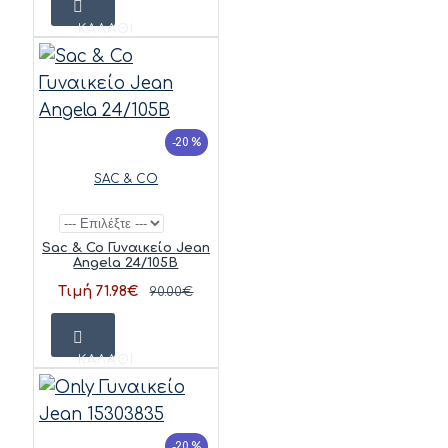
ΚΑΛΆΘΙ
-20 %
SAC & CO
Sac & Co Γυναικείο Jean
Angela 24/105B
Τιμή 71.98€
90.00€
ΚΑΛΆΘΙ
-20 %