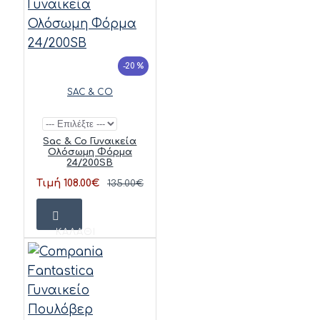
-20 %
SAC & CO
Sac & Co Γυναικεία
Ολόσωμη Φόρμα
24/200SB
Τιμή 108.00€
135.00€
ΚΑΛΆΘΙ