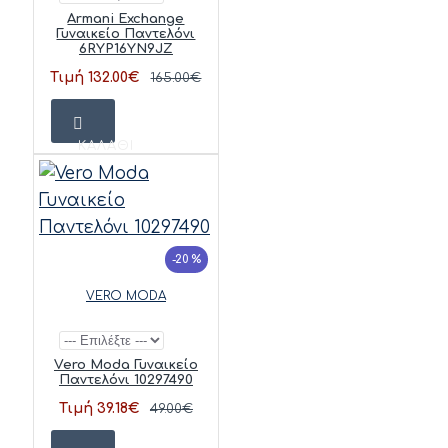
Armani Exchange
Γυναικείο Παντελόνι
6RYP16YN9JZ
Τιμή 132.00€
165.00€
ΚΑΛΆΘΙ
-20 %
VERO MODA
Vero Moda Γυναικείο
Παντελόνι 10297490
Τιμή 39.18€
49.00€