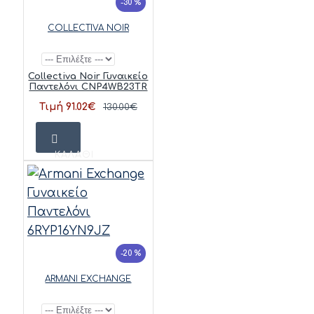
-30 %
COLLECTIVA NOIR
Collectiva Noir Γυναικείο
Παντελόνι CNP4WB23TR
Τιμή 91.02€
130.00€
ΚΑΛΆΘΙ
-20 %
ARMANI EXCHANGE