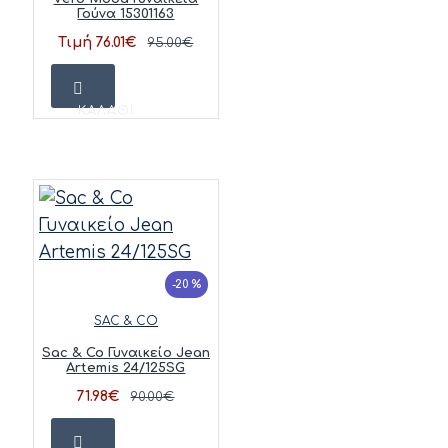
Γούνα 15301163
Τιμή 76.01€
95.00€
ΚΑΛΆΘΙ
-20 %
SAC & CO
Sac & Co Γυναικείο Jean
Artemis 24/125SG
71.98€
90.00€