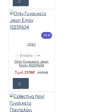
ΚΑΛΆΘΙ
-20 %
ONLY
Only Γυναικείο Jean
Emily 15259634
Τιμή 39.18€
49.00€
ΚΑΛΆΘΙ