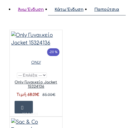
Άνω Ένδυση
Κάτω Ένδυση
Παπούτσια
-20 %
ONLY
Only Γυναικείο Jacket
15324136
Τιμή 68.01€
85.00€
ΚΑΛΆΘΙ