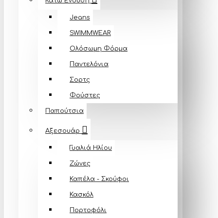
Κάτω Ένδυση
Jeans
SWIMMWEAR
Ολόσωμη Φόρμα
Παντελόνια
Σορτς
Φούστες
Παπούτσια
Αξεσουάρ
Γυαλιά Ηλίου
Ζώνες
Καπέλα - Σκούφοι
Κασκόλ
Πορτοφόλι