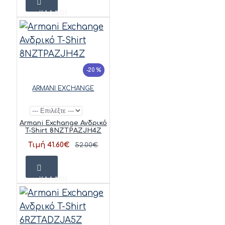
ΚΑΛΆΘΙ
-20 %
ARMANI EXCHANGE
Armani Exchange Ανδρικό
T-Shirt 8NZTPAZJH4Z
Τιμή 41.60€
52.00€
ΚΑΛΆΘΙ