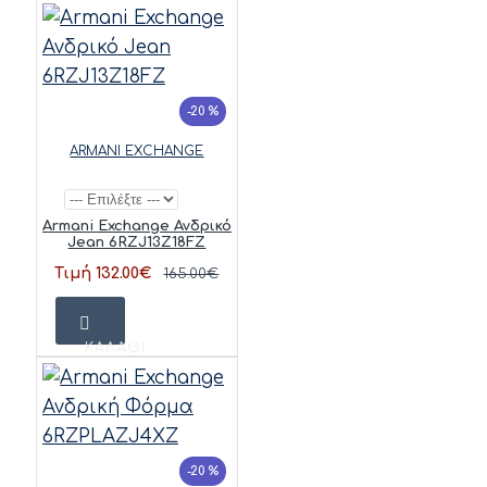
-20 %
ARMANI EXCHANGE
Armani Exchange Ανδρικό
Jean 6RZJ13Z18FZ
Τιμή 132.00€
165.00€
ΚΑΛΆΘΙ
-20 %