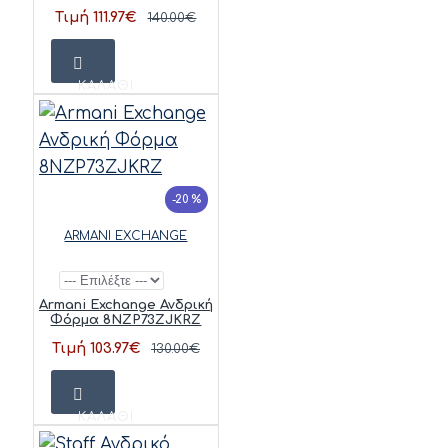
Τιμή 111.97€
140.00€
ΚΑΛΆΘΙ
-20 %
ARMANI EXCHANGE
Armani Exchange Ανδρική
Φόρμα 8NZP73ZJKRZ
Τιμή 103.97€
130.00€
ΚΑΛΆΘΙ