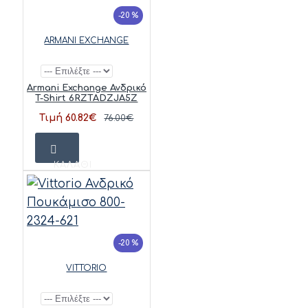
-20 %
ARMANI EXCHANGE
Armani Exchange Ανδρικό
T-Shirt 6RZTADZJA5Z
Τιμή 60.82€
76.00€
ΚΑΛΆΘΙ
-20 %
VITTORIO