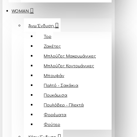
WOMAN
Άνω Ένδυση
Top
Ζακέτες
Μπλούζες Mακρυμάνικες
Μπλούζες Κοντομάνικες
Μπουφάν
Παλτό - Σακάκια
Πουκάμισα
Πουλόβερ - Πλεκτά
Φορέματα
Φούτερ