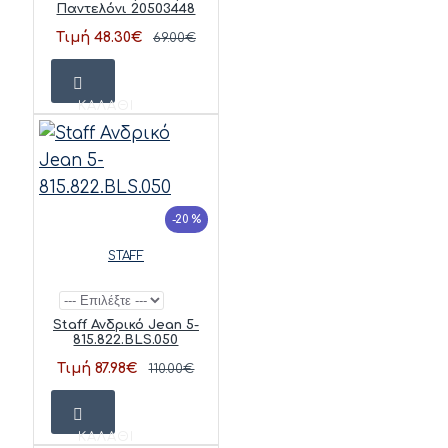
Παντελόνι 20503448
Τιμή 48.30€
69.00€
ΚΑΛΆΘΙ
-20 %
STAFF
Staff Ανδρικό Jean 5-
815.822.BLS.050
Τιμή 87.98€
110.00€
ΚΑΛΆΘΙ