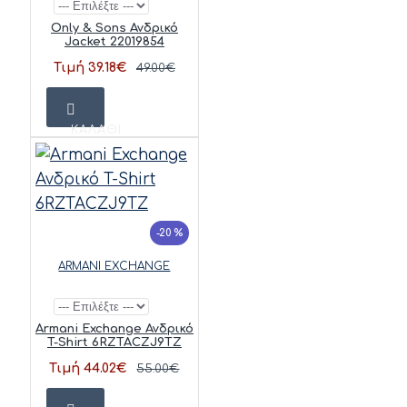
Only & Sons Ανδρικό
Jacket 22019854
Τιμή 39.18€
49.00€
ΚΑΛΆΘΙ
-20 %
ARMANI EXCHANGE
Armani Exchange Ανδρικό
T-Shirt 6RZTACZJ9TZ
Τιμή 44.02€
55.00€