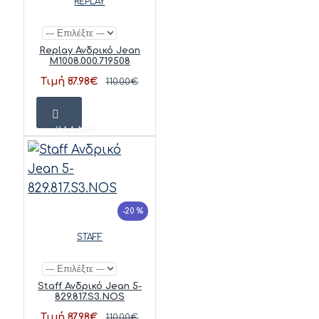
REPLAY
Replay Ανδρικό Jean
M1008.000.719508
Τιμή 87.98€
110.00€
ΚΑΛΆΘΙ
-20 %
STAFF
Staff Ανδρικό Jean 5-
829.817.S3.NOS
Τιμή 87.98€
110.00€