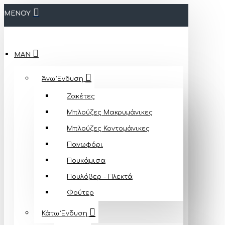
ΜΕΝΟΥ
MAN
Άνω Ένδυση
Ζακέτες
Μπλούζες Mακρυμάνικες
Μπλούζες Κοντομάνικες
Πανωφόρι
Πουκάμισα
Πουλόβερ - Πλεκτά
Φούτερ
Κάτω Ένδυση