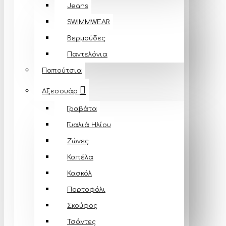
Jeans
SWIMMWEAR
Βερμούδες
Παντελόνια
Παπούτσια
Αξεσουάρ
Γραβάτα
Γυαλιά Ηλίου
Ζώνες
Καπέλα
Κασκόλ
Πορτοφόλι
Σκούφος
Τσάντες