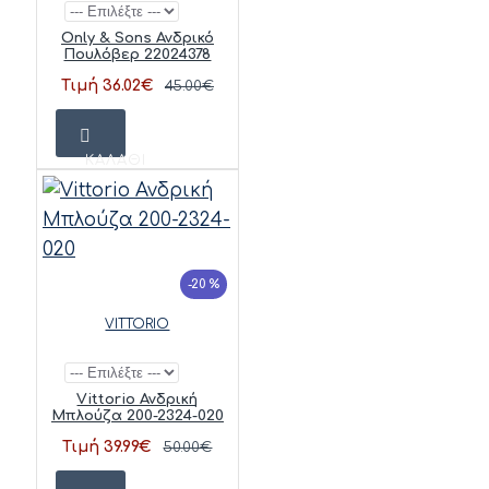
Only & Sons Ανδρικό
Πουλόβερ 22024378
Τιμή 36.02€
45.00€
ΚΑΛΆΘΙ
-20 %
VITTORIO
Vittorio Ανδρική
Μπλούζα 200-2324-020
Τιμή 39.99€
50.00€