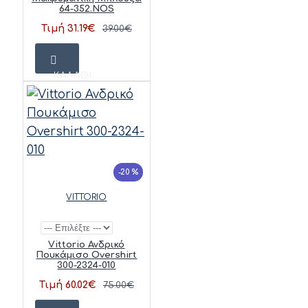
64-352.NOS
Τιμή 31.19€
39.00€
ΚΑΛΆΘΙ
-20 %
VITTORIO
Vittorio Ανδρικό
Πουκάμισο Overshirt
300-2324-010
Τιμή 60.02€
75.00€