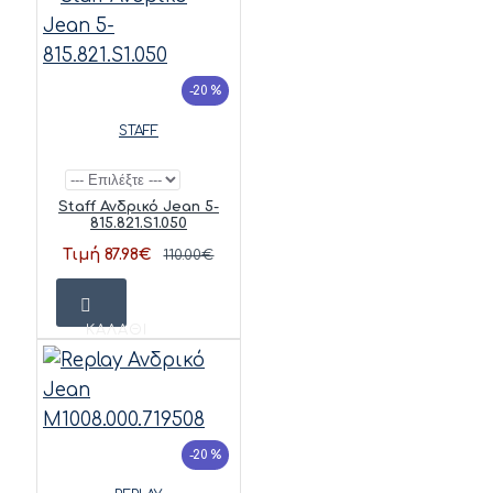
-20 %
STAFF
Staff Ανδρικό Jean 5-
815.821.S1.050
Τιμή 87.98€
110.00€
ΚΑΛΆΘΙ
-20 %