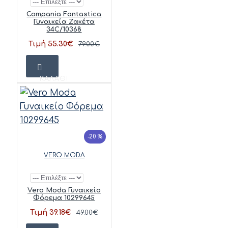
Compania Fantastica
Γυναικεία Ζακέτα
34C/10368
Τιμή 55.30€
79.00€
ΚΑΛΆΘΙ
-20 %
VERO MODA
Vero Moda Γυναικείο
Φόρεμα 10299645
Τιμή 39.18€
49.00€