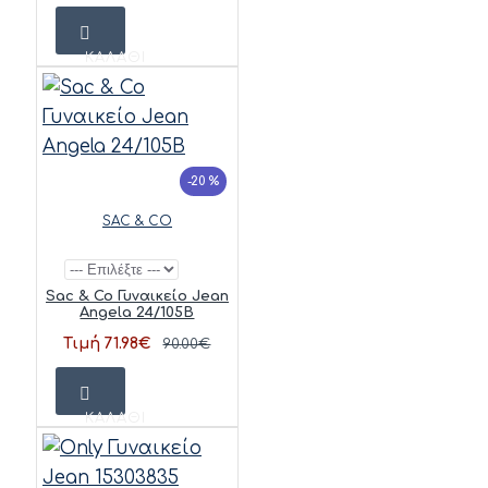
ΚΑΛΆΘΙ
-20 %
SAC & CO
Sac & Co Γυναικείο Jean
Angela 24/105B
Τιμή 71.98€
90.00€
ΚΑΛΆΘΙ