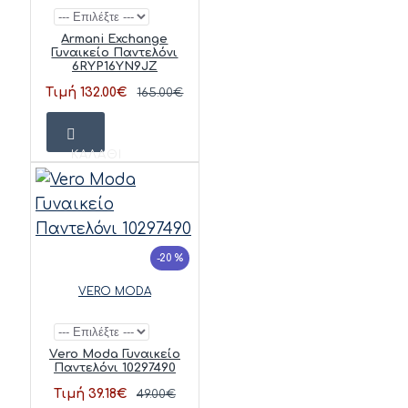
Armani Exchange
Γυναικείο Παντελόνι
6RYP16YN9JZ
Τιμή 132.00€
165.00€
ΚΑΛΆΘΙ
-20 %
VERO MODA
Vero Moda Γυναικείο
Παντελόνι 10297490
Τιμή 39.18€
49.00€