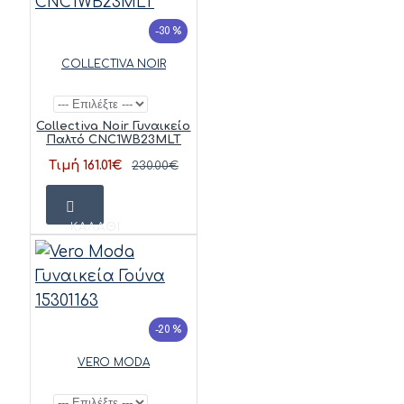
-30 %
COLLECTIVA NOIR
Collectiva Noir Γυναικείο
Παλτό CNC1WB23MLT
Τιμή 161.01€
230.00€
ΚΑΛΆΘΙ
-20 %
VERO MODA