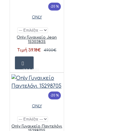
-20 %
ONLY
Only Γυναικείο Jean
15303835
Τιμή 39.18€
49.00€
ΚΑΛΆΘΙ
-20 %
ONLY
Only Γυναικείο Παντελόνι
15298705