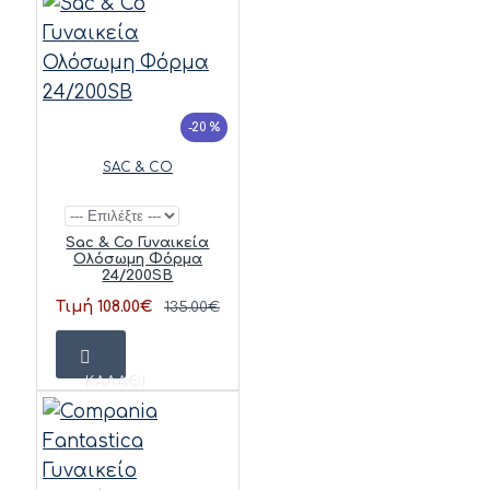
-20 %
SAC & CO
Sac & Co Γυναικεία
Ολόσωμη Φόρμα
24/200SB
Τιμή 108.00€
135.00€
ΚΑΛΆΘΙ