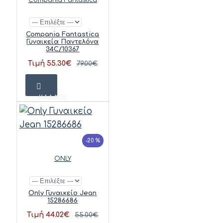
Compania Fantastica
Γυναικεία Παντελόνα
34C/10367
Τιμή 55.30€
79.00€
ΚΑΛΆΘΙ
-20 %
ONLY
Only Γυναικείο Jean
15286686
Τιμή 44.02€
55.00€