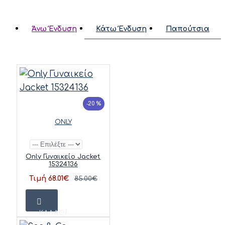
Άνω Ένδυση
Κάτω Ένδυση
Παπούτσια
-20 %
ONLY
Only Γυναικείο Jacket
15324136
Τιμή 68.01€
85.00€
ΚΑΛΆΘΙ