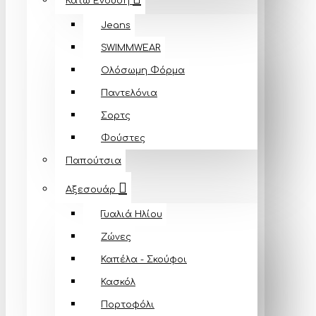
Κάτω Ένδυση
Jeans
SWIMMWEAR
Ολόσωμη Φόρμα
Παντελόνια
Σορτς
Φούστες
Παπούτσια
Αξεσουάρ
Γυαλιά Ηλίου
Ζώνες
Καπέλα - Σκούφοι
Κασκόλ
Πορτοφόλι