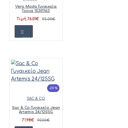
Vero Moda Γυναικεία
Γούνα 15301163
Τιμή 76.01€
95.00€
ΚΑΛΆΘΙ
-20 %
SAC & CO
Sac & Co Γυναικείο Jean
Artemis 24/125SG
71.98€
90.00€