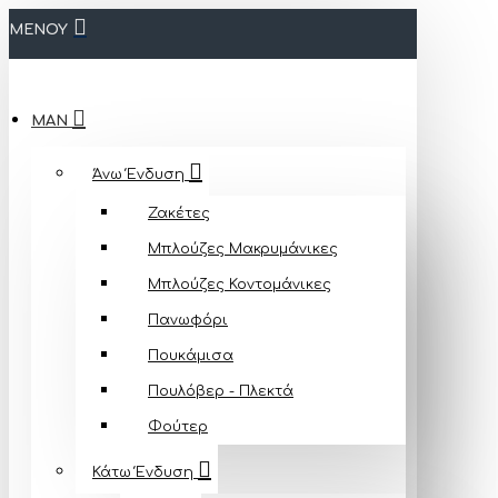
ΜΕΝΟΥ
MAN
Άνω Ένδυση
Ζακέτες
Μπλούζες Mακρυμάνικες
Μπλούζες Κοντομάνικες
Πανωφόρι
Πουκάμισα
Πουλόβερ - Πλεκτά
Φούτερ
Κάτω Ένδυση