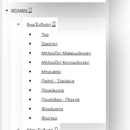
WOMAN
Άνω Ένδυση
Top
Ζακέτες
Μπλούζες Mακρυμάνικες
Μπλούζες Κοντομάνικες
Μπουφάν
Παλτό - Σακάκια
Πουκάμισα
Πουλόβερ - Πλεκτά
Φορέματα
Φούτερ