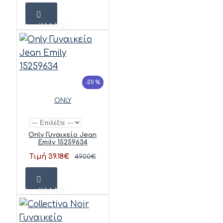
ΚΑΛΆΘΙ
-20 %
ONLY
Only Γυναικείο Jean
Emily 15259634
Τιμή 39.18€
49.00€
ΚΑΛΆΘΙ