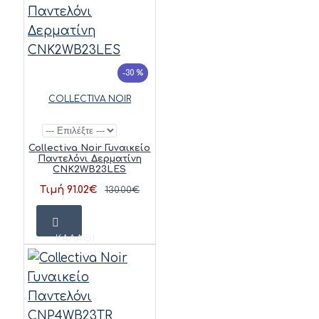
-30 %
COLLECTIVA NOIR
Collectiva Noir Γυναικείο
Παντελόνι Δερματίνη
CNK2WB23LES
Τιμή 91.02€
130.00€
ΚΑΛΆΘΙ