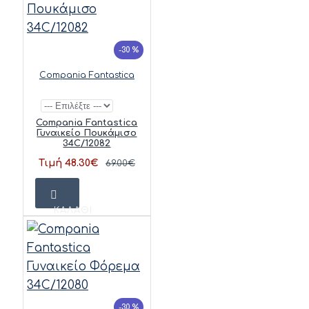
-30 %
Compania Fantastica
Compania Fantastica
Γυναικείο Πουκάμισο
34C/12082
Τιμή 48.30€
69.00€
ΚΑΛΆΘΙ
-30 %