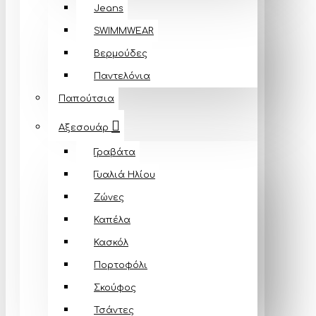
Jeans
SWIMMWEAR
Βερμούδες
Παντελόνια
Παπούτσια
Αξεσουάρ
Γραβάτα
Γυαλιά Ηλίου
Ζώνες
Καπέλα
Κασκόλ
Πορτοφόλι
Σκούφος
Τσάντες