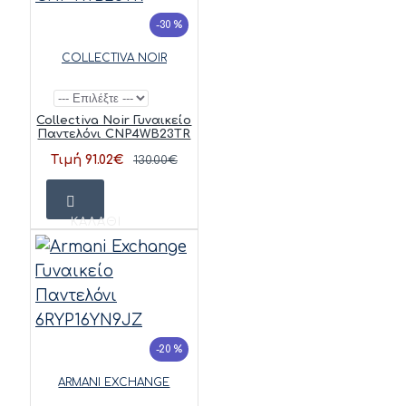
-30 %
COLLECTIVA NOIR
Collectiva Noir Γυναικείο
Παντελόνι CNP4WB23TR
Τιμή 91.02€
130.00€
ΚΑΛΆΘΙ
-20 %
ARMANI EXCHANGE